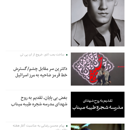
ساخت بمب اتم، خروج از ان پی تی
دکترین سر مقابل چشم/گسترش
خط قرمز ضاحیه به مرز اسرائیل
بغض بی پایان، تقدیم به روح
شهدای مدرسه شجره طیبه میناب
پیام محسن رضایی به مناسبت آغاز هفته