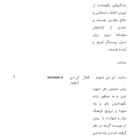
یادگار‌های باقیمانده از
دوران انقلاب اسلامی و
دفاع مقدس هستند و
نمادی از ایثارهای
مؤمنانه دیروز برای
نسل پرسشگر امروز و
آینده هستند.
بیشتر…
سایت ای دی شهید
فعال
ای دی
۹
idshahid.ir
شهید
برای معرفی هر شهید
عزیز و به منظور زنده
نگهداشتن نام و یاد
شهدا و ترویج فرهنگ
ایثار و شهادت با بیش
از دویست گزینه در نظر
گرفته شده و راه اندازی