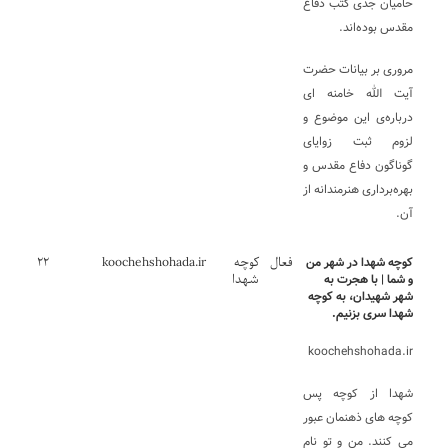
حامیان جدی کُتب دفاع
مقدس بوده‌اند.
مروری بر بیانات حضرت
آیت الله خامنه ای
درباره‌ی این موضوع و
لزوم ثبت زوایای
گوناگون دفاع مقدس و
بهره‌برداری هنرمندانه از
آن.
فعال
کوچه
koochehshohada.ir
۲۲
کوچه شهدا در شهر من
شهدا
و شما | با هجرت به
شهر شهیدان، به کوچه
شهدا سری بزنیم.
koochehshohada.ir
شهدا از کوچه پس
کوچه های ذهنمان عبور
می کنند. من و تو نام