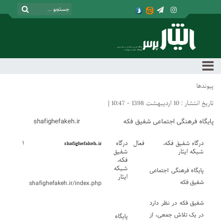
پیوندها
تاریخ انتشار : 10 اردیبهشت 1398 - 10:47 |
پایگاه فرهنگی اجتماعی شفیق فکه shafighefakeh.ir
درگاه شفیق فکه،
فعال
درگاه
۱
shafighefakeh.ir
شبکه ایثار
شفیق
فکه،
شبکه
پایگاه فرهنگی اجتماعی
ایثار
شفیق فکه
shafighefakeh.ir/index.php
شفیق فکه در نظر دارد
در یک تلاش جمعی، از
پایگاه