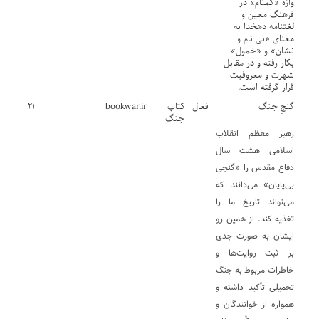
واژه «گمنام» در
فرهنگ معین و
لغتنامه دهخدا به
معنای «بی نام و
نشان» و «خمول»
بکار رفته و در مقابل
شهرت و معروفیت
قرار گرفته است.
گنجِ جنگ
فعال
کتاب
bookwar.ir
۲۱
جنگ
رهبر معظم انقلاب
اسلامی هشت سال
دفاع مقدس را «گنجی
بی‌پایان» می‌دانند که
می‌تواند تاریخ ما را
تغذیه کند. از همین رو
ایشان به صورت جدی
بر ثبت روایت‌ها و
خاطرات مربوط به جنگ
تحمیلی تأکید داشته و
همواره از خوانندگان و