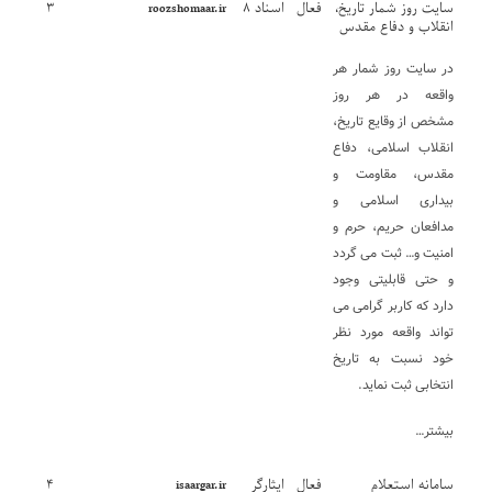
سایت روز شمار تاریخ،
فعال
اسناد ۸
۳
roozshomaar.ir
انقلاب و دفاع مقدس
در سایت روز شمار هر
واقعه در هر روز
مشخص از وقایع تاریخ،
انقلاب اسلامی، دفاع
مقدس، مقاومت و
بیداری اسلامی و
مدافعان حریم، حرم و
امنیت و… ثبت می گردد
و حتی قابلیتی وجود
دارد که کاربر گرامی می
تواند واقعه مورد نظر
خود نسبت به تاریخ
انتخابی ثبت نماید.
بیشتر…
سامانه استعلام
فعال
ایثارگر
۴
isaargar.ir