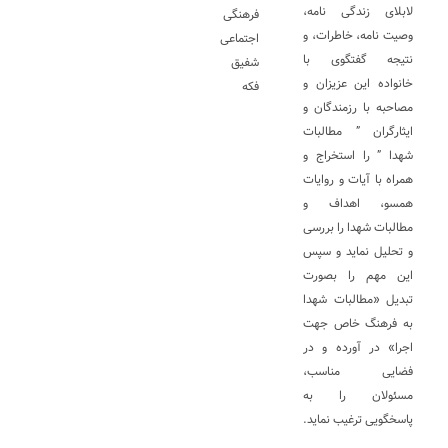
لابلای زندگی نامه،
فرهنگی
وصیت نامه، خاطرات، و
اجتماعی
نتیجه گفتگوی با
شفیق
خانواده این عزیزان و
فکه
مصاحبه با رزمندگان و
ایثارگران ” مطالبات
شهدا ” را استخراج و
همراه با آیات و روایات
همسو، اهداف و
مطالبات شهدا را بررسی
و تحلیل نماید و سپس
این مهم را بصورت
تبدیل «مطالبات شهدا
به فرهنگ خاص جهت
اجرا» در آورده و در
فضایی مناسب،
مسئولان را به
پاسخگویی ترغیب نماید.