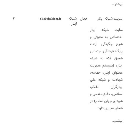
بیشتر …
سایت شبکه ایثار
فعال
شبکه
۲
shabakehisar.ir
ایثار
سایت شبکه ایثار
اختصاص به معرفی و
شرح چگونگی ارتقاء
پایگاه فرهنگی اجتماعی
شفیق فکه به شبکه
ایثار، (سیستم مدیریت
محتوای ایثار، حماسه،
شهادت و شبکه ملی
ایثارگران انقلاب
اسلامی، دفاع مقدس و
شهدای جهان اسلام) در
فضای مجازی دارد.
بیشتر…