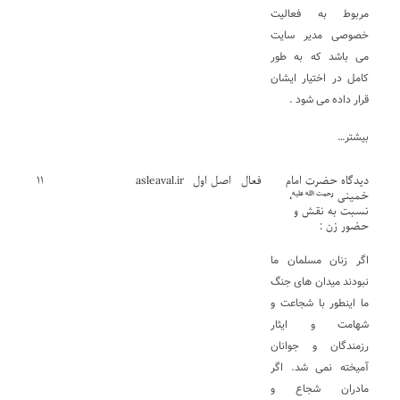
مربوط به فعالیت
خصوصی مدیر سایت
می باشد که به طور
کامل در اختیار ایشان
قرار داده می شود .
بیشتر…
دیدگاه حضرت امام
فعال
اصل اول
asleaval.ir
۱۱
خمینی
،
رحمت الله علیه
نسبت به نقش و
حضور زن :
اگر زنان مسلمان ما
نبودند میدان های جنگ
ما اینطور با شجاعت و
شهامت و ایثار
رزمندگان و جوانان
آمیخته نمی شد. اگر
مادران شجاع و