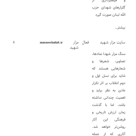
و فیلمبرداری از
گلزارهای شهدای حزب
الله لبنان صورت گیرد
بیشتر…
سایت مزار شهید
فعال
مزار
۸
mazareshahid.ir
شهید
سنگ مزار شهدا نمادها،
تصاویر، شعرها و
شعارهایی هستند که
شاید برای نسل اول و
دوم انقلاب بر اثر تکرار
عادی به نظر بیاید و
اهمیت چندانی نداشته
باشد، اما با گذشت
زمان ارزش تاریخی و
فرهنگی این آثار
روشن‌تر خواهد شد.
آثاری که از جمله