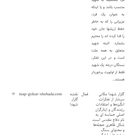
منتسب باشد و یا اینکه
به عنوان یک فرد،
عزیزانی را که به خاطر
حفظ ارزشها جان خود
را فدا کرده اند را محترم
بشمارد. البته شهید
متعلق به همه ملت
است و در این تفکر،
بستگان درجه یک شهید
فقط از اولویت برخوردار
هستند…
گلزار شهدا مکانی
فعال
نقشه
map-golzar-shohada.com
۱۶
سرشار از تفکرات،
گلزار
انگیزه‌ها و اعتقادات
شهدا
رزمندگان و ایثارگران
اصلی حماسه ای به
نام دفاع مقدس است.
شکل ظاهری حجله‌ها
و محتوای سنگ