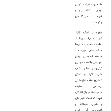
مقدس، حقیقت تجلی
عرفان ، نماد ایثار و
شهادت ، … در نگاه من
و تو است.
علاوه بر اینکه گلزار
شهدا و مزار شهدا از
نمادها، تصاویر، شعرها
و شعارهایی بهره مند
هستند که بسیار درس
آموز می باشند همچنین
تزئین حجله‌ها و انتخاب
اشیاء آنها و شکل
ظاهری سنگ مزارها نیز
براساس سلیقه
خانواده‌ها و بازماندگان
شهدا که تحت تاثیر حال
و هوای مؤمنانه و
قهرمانانه آن دوره