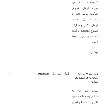
گردیده است. در این
زمینه ارسال نمودن
هرگونه محتوا اعم از
مطلب، دل نوشته،
ارسال عکس و مدارک،
اصلاح اطلاعات و آنچه
که به شهید عزیز مربوط
است
بیشتر…
فعال
وب ایثار
۱۰
وب ایثار – سامانه
webisar.ir
مدیریت هر شهید یک
سایت
سایت وب ایثار به
منظور زنده نگه داشتن
نام و یاد شهدا و ترویج