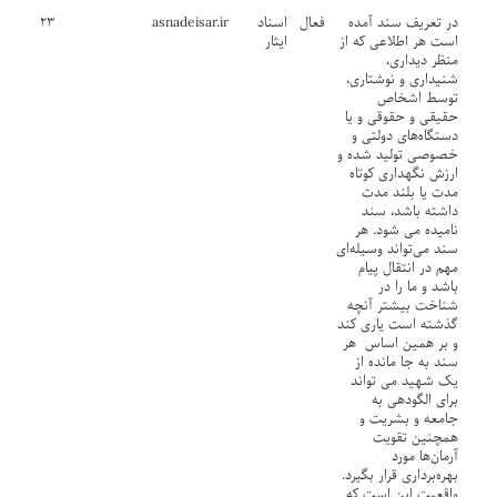
در تعریف سند آمده
فعال
اسناد
asnadeisar.ir
۲۳
است هر اطلاعی که از
ایثار
منظر دیداری،
شنیداری و نوشتاری،
توسط اشخاص
حقیقی و حقوقی و یا
دستگاه‌های دولتی و
خصوصی تولید شده و
ارزش نگهداری کوتاه
مدت یا بلند مدت
داشته باشد، سند
نامیده می شود. هر
سند می‌تواند وسیله‌ای
مهم در انتقال پیام
باشد و ما را در
شناخت بیشتر آنچه
گذشته است یاری کند
و بر همین اساس هر
سند به جا مانده از
یک شهید می تواند
برای الگودهی به
جامعه و بشریت و
همچنین تقویت
آرمان‌ها مورد
بهره‌برداری قرار بگیرد.
واقعیت این است که