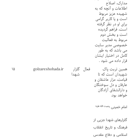
مدارک، اصلاح
اطلاعات و آنچه که به
شهیده عزیز مربوط
است و یا کاربر گرامی
برای او در نظر گرفته
است، فراهم گردیده
است و بخش دوم
مربوط به فعالیت
خصوصی مدیر سایت
می باشد که به طور
کامل در اختیار ایشان
قرار داده می شود .
همین تربت پاک
فعال
گلزار
golzareshohada.ir
۱۵
شهیدان است که تا
شهدا
قیامت، مزار عاشقان و
عارفان و دل سوختگان
و دارالشفای آزادگان
خواهد بود.
رحمت الله علیه
امام خمینی
گلزار‌های شهدا جزیی از
فرهنگ و تاریخ انقلاب
اسلامی و دفاع مقدس