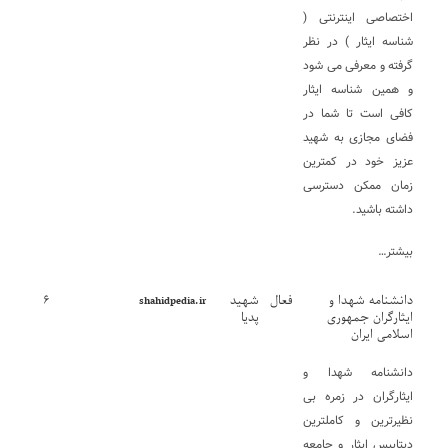
اختصاصی اینترنتی (
شناسه ایثار ) در نظر
گرفته و معرفی می شود
و همین شناسه ایثار
کافی است تا شما در
فضای مجازی به شهید
عزیز خود در کمترین
زمان ممکن دسترسی
داشته باشید.
بیشتر…
دانشنامه شهدا و
فعال
شهید
۶
shahidpedia.ir
ایثارگران جمهوری
پدیا
اسلامی ایران
دانشنامه شهدا و
ایثارگران در زمره بی
نظیرترین و کاملترین
دیتابیس ایثار و جامعه