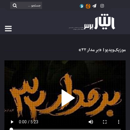
موزیک‌ویدیو| «بر مدار ۳۲»