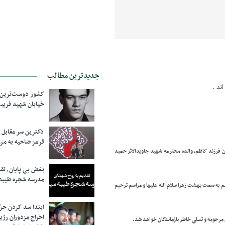
جدیدترین مطالب
ند .
کشور دوست‌ترین ف
خیابان شهید فری
دکترین سر مقاب
قرمز ضاحیه به مرز
ن فرزند کاظم،
والده محترمه شهید جاویدالاثر حمید
بغض بی پایان، تق
مدرسه شجره طیبه
مراسم ترحیم
ابتدا سد کردن ح
اخراج مزدوران رژی
مرحومه و تسلی خاطر بازماندگان خواهد شد.