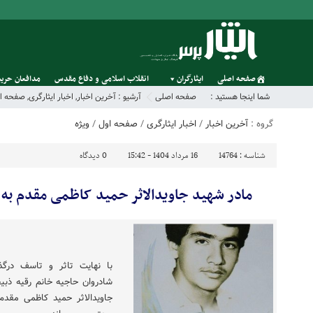
صفحه اصلی
ایثارگران
انقلاب اسلامی و دفاع مقدس
مدافعان حریم
شما اینجا هستید :
صفحه اصلی
آرشیو :
آخرین اخبار
,
اخبار ایثارگری
,
صفحه ا
گروه :
آخرین اخبار
/
اخبار ایثارگری
/
صفحه اول
/
ویژه
شناسه :
14764
16 مرداد 1404 - 15:42
0
دیدگاه
مادر شهید جاویدالاثر حمید کاظمی مقدم ب
با نهایت تاثر و تاسف درگ
شادروان حاجیه خانم رقیه ذبی
جاویدالاثر حمید کاظمی مقدم 