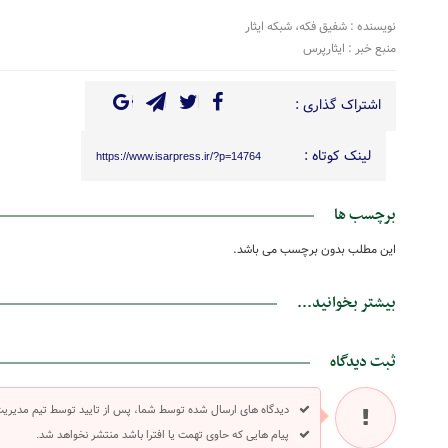
نویسنده : شفیق فکه، شبکه ایثار
منبع خبر : ایثارپرس
اشتراک گذاری :
لینک کوتاه :
https://www.isarpress.ir/?p=14764
برچسب ها
این مطلب بدون برچسب می باشد.
بیشتر بخوانید...
ثبت دیدگاه
دیدگاه های ارسال شده توسط شما، پس از تایید توسط تیم مدیری
پیام هایی که حاوی تهمت یا افترا باشد منتشر نخواهد شد.