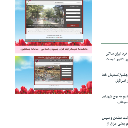
رد ایران ساکن
برز کشور دوست
ل چشم/گسترش خط
 اسرائیل
دیم به روح شهدای
 میناب
رکت دشمن و سپس
م بعثی عراق از