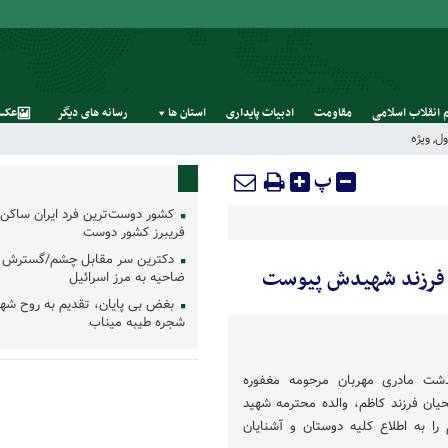
 انقلاب اسلامی
مقاومت
ادبیات پایداری
استان‌ ها
رسانه‌ های‌ دیگر
عکس
ول
,
ویژه
پ
کشور دوست‌ترین فرد ایران ساکن 
فریبرز کشور دوست
دکترین سر مقابل چشم/گسترش 
ه فرزند شهیدش پیوست
ضاحیه به مرز اسرائیل
بغض بی پایان، تقدیم به روح شه
شجره طیبه میناب
ذشت مادری مهربان مرحومه مغفوره
حیان فرزند کاظم، والده محترمه شهید
را به اطلاع کلیه دوستان و آشنایان