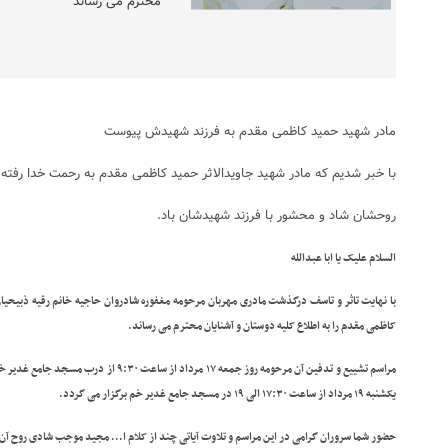
محترم می رساند
مادر شهید حمید کاظمی مقدم به فرزند شهیدش پیوست
با خبر شدیم که مادر شهید جاویدالاثر حمید کاظمی مقدم به رحمت خدا رفته ا
روحشان شاد و محشور با فرزند شهیدشان باد.
السلام علیک یا ابا عبدالله
با نهایت تاثر و تاسف درگذشت مادری مهربان مرحومه مغفوره شادروان
حاجیه خانم رقیه ذبیحیا
کاظمی مقدم
را به اطلاع کلیه دوستان و آشنایان محترم می رساند.
مراسم تشییع و تدفین آن مرحومه روز جمعه ۱۷ مرداد از ساعت ۹:۳۰ از درب مسجد جامع غدیر خم به سمت بهشت زهرا سلام الله علیها و
یکشنبه ۱۹ مرداد از ساعت ۱۷:۳۰ الی ۱۹ در مسجد جامع غدیر خم برگزار می گردد.
حضور شما سروران گرامی در این مراسم و تلاوت آیاتی چند از کلام ا… مجید موجب شادی روح آن 