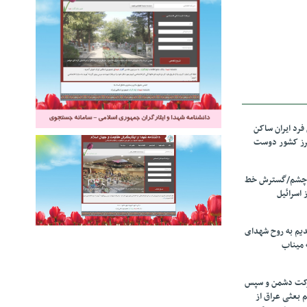
رد ایران ساکن
برز کشور دوست
ل چشم/گسترش خط
 اسرائیل
دیم به روح شهدای
 میناب
رکت دشمن و سپس
م بعثی عراق از