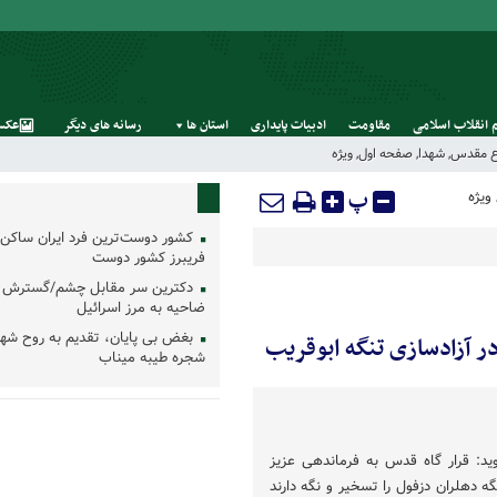
 انقلاب اسلامی
مقاومت
ادبیات پایداری
استان‌ ها
رسانه‌ های‌ دیگر
عکس
اع مقدس
,
شهدا
,
صفحه اول
,
ویژه
پ
ویژه
کشور دوست‌ترین فرد ایران ساکن 
فریبرز کشور دوست
دکترین سر مقابل چشم/گسترش 
ضاحیه به مرز اسرائیل
بغض بی پایان، تقدیم به روح شه
 آزادسازی تنگه ابوقریب
شجره طیبه میناب
ید: قرار گاه قدس به فرماندهی عزیز
 دهلران دزفول را تسخیر و نگه دارند