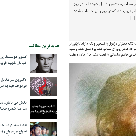
در محاصره دشمن کامل شود؛ اما در روز
ابوغریب که کمتر روی آن حساب شده
[…]
نگه دهلران دزفول را تسخیر و نگه دارند تا یکی از
جدیدترین مطالب
یب که کمتر روی آن حساب شده بود فعال شده و عقبه
در محاصره بودند برقرار شده است و تیپ ۴۱ ثارالله به فرماندهی قاسم سلیمانی را تحت فشار قرار داده و عقب
کشور دوست‌ترین ف
خیابان شهید فری
دکترین سر مقاب
قرمز ضاحیه به مرز
بغض بی پایان، تق
مدرسه شجره طیبه
ابتدا سد کردن ح
اخراج مزدوران رژی