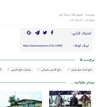
نویسنده : شفیق فکه، شبکه ایثار
منبع خبر : اندیشه ناب
اشتراک گذاری :
لینک کوتاه :
https://www.isarpress.ir/?p=14690
برچسب ها
حاج احمد متوسلیان
حاج قاسم سلیمانی
عملیات فتح المبین
گر
بیشتر بخوانید...
24 اسفند 1403
11 شهریور 1402