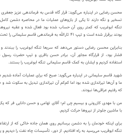
محسن رضایی در اینباره می‌گوید: قرار گاه قدس به فرماندهی عزیز جعفری م
تسخیر و نگه دارند تا یکی از بازوهای عملیات ما در محاصره دشمن کامل
تنگه ابوغریب که کمتر روی آن حساب شده بود فعال شده و عقبه نیرو
بودند برقرار شده است و تیپ ۴۱ ثارالله به فرماندهی قاسم سلیمانی را تحت فشار قرار داده و عقب زده‌اند.
بنابراین محسن رضایی دستور می‌دهد که سریعا تنگه ابوغریب را ببندند 
فشار بود، از قرارگاه مجاور آن، برادر حسن باقری و تیپ حضرت رسول به
استفاده کردیم و ایشان به کمک قاسم سلیمانی تنگه ابوغریب را بستند.
شهید قاسم سلیمانی در اینباره می‌گوید: صبح که برای عملیات آماده شدیم د
ما و آن‌ها تیراندازی شده بود اما کم‌کم آن تیراندازی تبدیل به سکوت شد و 
که رفتیم عراقی‌ها نبودند.
من با مهدی کازرونی و بیسیم چی ام؛ آقای تهامی و حسن دانایی فر که یک
با ماشین جلوتر از نیروها حرکت کردیم.
برای اینکه خودمان را به دشمن برسانیم روی همان جاده خاکی که از ارتفا
تنگه ابوقریب می‌رسید به راه افتادیم. از دور، تأسیسات چاه نفت را دیدیم و 