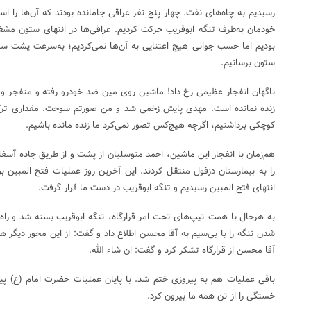
رسیدیم به چاه‌های نفت. چهار پنج نفر عراقی جامانده بودند که آن‌ها را اسی
خودمان به‌طرف تنگه ابوقریب حرکت کردیم. عراقی‌ها در انتهای ستون مشغول 
بودیم اما حسب جوانی هیچ اعتنایی به آن‌ها نمی‌کردیم؛ به‌سرعت پشت سرس
ستون برسانیم.
ناگهان انفجار عظیمی رخ داد! ماشین روی مین ضد خودرو رفته و منفجر و
زنده نمانده است. مهدی پایش زخمی شد و من صورتم سوخت. مقداری ترکش
کوچکی برداشتیم، اگرچه هیچ‌کس تصور نمی‌کرد ما زنده مانده باشیم.
هم‌زمان با انفجار این ماشین، احمد متوسلیان از پشت و از طریق جاده آسفا
را به بیمارستان دزفول منتقل کردند. این آخرین روز عملیات فتح المبین بو
انتهای فتح المبین رسیدیم و تنگه ابوقریب در دست ما قرار گرفت.
به‌ هرحال با همت تیپ‌های تحت امر قرارگاه، تنگه ابوقریب بسته شد و راه
شدن تنگه را با بی‌سیم به آقا محسن اطلاع داد و گفت: از این محور دیگر ه
آقا محسن از قرارگاه تشکر کرد و گفت: ان شاء الله.
باقی عملیات هم به پیروزی ختم شد. با پایان عملیات حضرت امام (ع) پیام
خستگی را از تن همه ما بیرون کرد.