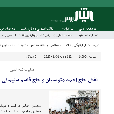
صفحه اصلی
ایثارگران
انقلاب اسلامی و دفاع مقدس
مدافعان حریم
شما اینجا هستید :
صفحه اصلی
آرشیو :
اخبار ایثارگری
,
انقلاب اسلامی و دف
گروه :
اخبار ایثارگری
/
انقلاب اسلامی و دفاع مقدس
/
شهدا
/
صفحه اول
/
شناسه :
14690
12 فروردین 1404 - 23:17
0
دیدگاه
عملیات فتح المین
نقش حاج احمد متوسلیان و حاج قاسم سلیمانی در
محسن رضایی در اینباره می‌گو
جعفری ماموریت داشتند که تنگه