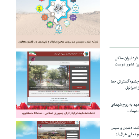
رد ایران ساکن
برز کشور دوست
ل چشم/گسترش خط
 اسرائیل
دیم به روح شهدای
 میناب
رکت دشمن و سپس
م بعثی عراق از