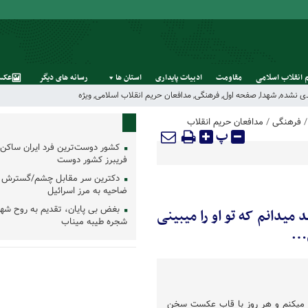
 انقلاب اسلامی
مقاومت
ادبیات پایداری
استان‌ ها
رسانه‌ های‌ دیگر
عکس
دی نشده
,
شهدا
,
صفحه اول
,
فرهنگی
,
مدافعان حریم انقلاب اسلامی
,
ویژه
فرهنگی
/
مدافعان حریم انقلاب
پ
کشور دوست‌ترین فرد ایران ساکن 
فریبرز کشور دوست
دکترین سر مقابل چشم/گسترش 
ضاحیه به مرز اسرائیل
بغض بی پایان، تقدیم به روح شه
 میدانم که تو او را میبینی
شجره طیبه میناب
ی…
کر میکنم و هر روز با قاب عکست سخن