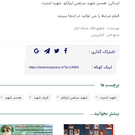
ارسالی: همسر شهید مرتضی ایزانلو، شهید امنیت
فیلم مرتبط را می توانید در
اینجا
ببینید
نویسنده : شفیق فکه، شبکه ایثار
منبع خبر : ایثارپرس
اشتراک گذاری :
لینک کوتاه :
https://www.isarpress.ir/?p=14464
برچسب ها
شهید امنیت
شهید مرتضی ایزانلو
فرزند شهید
همسر شهید
بیشتر بخوانید...
20 مهر 1399
26 اردیبهشت 1399