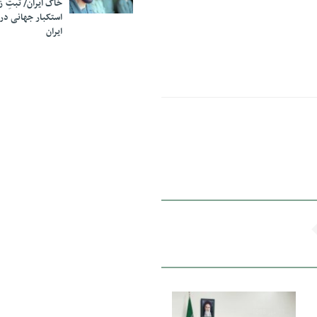
خاک ایران/ ثبتِ 
استکبار جهانی در
ایران
11 مهر 1398