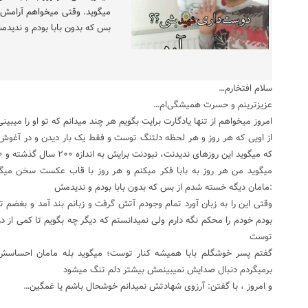
میگوید. وقتی میخواهم آرامش 
بس که بدون بابا بودم و ندید
سلام افتخارم…
عزیزترینم و حسرت همیشگی‌ام…
امروز میخواهم از تنها یادگارت برایت بگویم هر چند میدانم که تو او را میب
که میگوید این روزهای ندیدنت، نبودنت برایش به اندازه ۲۰۰ سال گذشته و ۲۰۰ سال است که صدای بابا رو نشنیدم
میگوید من هر روز به بابا فکر میکنم و هر روز با قاب عکست سخن میگ
:مامان دیگه خسته شدم از بس که بدون بابا بودم و ندیدمش
وقتی این را به زبان آورد تمام وجودم آتش گرفت و زبانم بند آمد و بغضم 
بودم خودم را محکم نگه دارم ولی نمیدانستم که دیگر چه بگویم تا کمی از
توست
گفتم پسر خوشگلم بابا همیشه کنار توست؛ میگوید بله مامان احساسش
برمیگردم دنبال صدایش نمیبینمش بیشتر دلم تنگ میشود
و امروز ، با گفتن: آرزوی شهادتش نمیدانم خوشحال باشم یا غمگین…