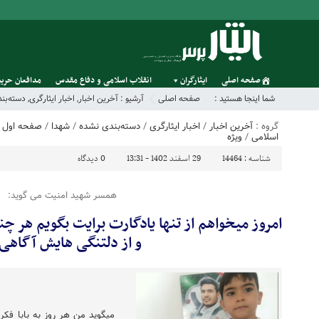
صفحه اصلی
ایثارگران
انقلاب اسلامی و دفاع مقدس
مدافعان حریم
شما اینجا هستید :
صفحه اصلی
آرشیو :
آخرین اخبار
,
اخبار ایثارگری
,
دسته‌بن
گروه :
آخرین اخبار
/
اخبار ایثارگری
/
دسته‌بندی نشده
/
شهدا
/
صفحه اول
/
اسلامی
/
ویژه
شناسه :
14464
29 اسفند 1402 - 13:31
0
دیدگاه
همسر شهید امنیت می گوید:
امروز میخواهم از تنها یادگارت برایت بگویم هر چند
و از دلتنگی هایش آگاه
میگوید من هر روز به بابا ف