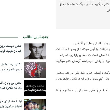
کنم میگوید مامان دیگه خسته شدم از
مش
جدیدترین مطالب
ینی و از دلتنگی هایش آگاهی…
کشور دوست‌ترین ف
از اویی که هر روز و هر لحظه دلتنگ توست و فقط یک بار دیدن و در آغوش گرفتنت را آرزو میکند؛ از پسر ۶ ساله ات
خیابان شهید فری
وید و وقتی میخواهم آرامش کنم میگوید
دکترین سر مقاب
قرمز ضاحیه به مرز
ترکید و اشکم جاری شد ولی باز هم مجبور
 دردش کم شود دردی که درمانش فقط بودن
بغض بی پایان، تق
مدرسه شجره طیبه
 میکنم و حتی صدایش را میشنوم و تا
ابتدا سد کردن ح
اخراج مزدوران رژی