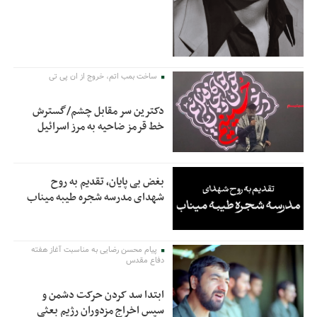
ساخت بمب اتم، خروج از ان پی تی
دکترین سر مقابل چشم/گسترش
خط قرمز ضاحیه به مرز اسرائیل
بغض بی پایان، تقدیم به روح
شهدای مدرسه شجره طیبه میناب
پیام محسن رضایی به مناسبت آغاز هفته
دفاع مقدس
ابتدا سد کردن حرکت دشمن و
سپس اخراج مزدوران رژیم بعثی