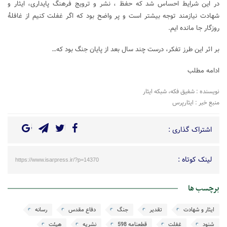
در این شرایط احساس شد که حفظ ، نشر و ترویج فرهنگ پایداری، ایثار و
شهادت نیازمند توجه بیشتر است و پر واضح بود که اگر غفلت کنیم از غافلۀ
روزگار جا مانده ایم.
بر اثر این طرز تفکر، درست چند سال بعد از پایان جنگ بود که…
ادامه مطلب
نویسنده : شفیق فکه، شبکه ایثار
منبع خبر : ایثارپرس
اشتراک گذاری :
لینک کوتاه :
https://www.isarpress.ir/?p=14370
برچسب ها
ایثار و شهادت
تقدیر
جنگ
دفاع مقدس
رسانه
شنود
غفلت
قطعنامه 598
نشریه
هیئت