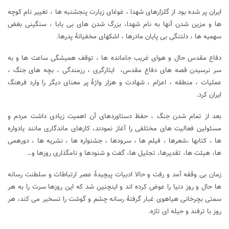
ایران پر شده بود از گلزارهای شهدا ، غوغای زیارت پنجشنبه ها ، تغییر نام کوچه
ها و مزین شدن آنها به نام شهدا، بزرگ شدن های بی بابا ، سنگینی بغض
سهمیه ها ، دلتنگی بی پایان مادرها ، اشکهای مخفیانۀ پدرها.
دفاع مقدس حال و هوای غریب جامانده ها ، توقف همیشگی ساعت ها و به
سر نرسیدن قصه های دفاع مقدس، ایثارگری ، رزمندگی ، بچه های جنگ ،
عملیات ، منطقه ، اعزام ، شهادت و هزار واژۀ پر معنای دیگر را وارد فرهنگ
ایران کرد.
بعد از تمام شدن جنگ ، حفظ دستاوردهای آن اهمیت زیادی داشت مردم و
مسئولین فعالیت های مختلفی را آغاز نمودند، کارهای ماندگاری مانند یادواره
ها ، کتابها ،شعرها ، فیلم ها ، سرودها ، جشنواره ها ، نشریه ها ، دورهمی
ها، هیئت ها، تقدیرها، تجلیل ها، گفت و شنودها و نامگذاری روزها و…
زمان بی وقفه آمد و رفت و حالا ادبیات پیچیدۀ عصر ارتباطات و سلطنت رسانه
ها حال و روز دنیا را عوض کرده اند و اینچنین شد که این روزها سرت را به هر
سمتی بچرخانی هیاهوی غبار گرفتۀ رسانه چشم و گوشت را تسخیر می کند، هر
روز با ترفند و حیله ای تازه.