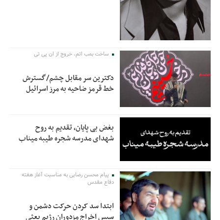
ساخت بمب اتم، خروج از ان پی تی
دکترین سر مقابل چشم/گسترش
خط قرمز ضاحیه به مرز اسرائیل
بغض بی پایان، تقدیم به روح
شهدای مدرسه شجره طیبه میناب
پیام محسن رضایی به مناسبت آغاز هفته
دفاع مقدس
ابتدا سد کردن حرکت دشمن و
سپس اخراج مزدوران رژیم بعثی