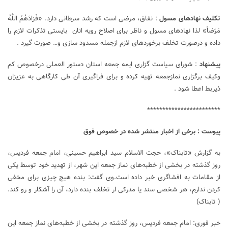
تکلیف نهادهای مسول
: نفاق، مرضى است كه رشد سرطانى دارد. «فَزادَهُمُ اللَّهُ
مَرَضاً» لذا نهادهای مسول و ناظر برای اصلاح رویه انان بایستی تذکرات لازم را
داده و درصورت تخلف برخوردهای لازم ازجمله مسدود سازی و… صورت گیرد .
پیشنهاد
: شورای سیاست گزاری ایمه جمعه استان دستور العملی درخصوص کم
وکیف برگزاری نمازجمعه تهیه کرده و برای فراگیری آن طی کارگاهی به عزیزان
ذیربط اعطا شود .
************************
پیوست : برخی از اخبار منتشر شده در خصوص فوق
به گزارش «تابناک»، حجت الاسلام سید ابراهیم حسینی، امام جمعه فردیس،
روز گذشته در بخشی از خطبه‌های نماز جمعه این شهر، از تهدید خود توسط یکی
از مقامات به افشاگری خبر داده است.وی گفت: بنده هیچ چیزی برای مخفی
کردن ندارم، هر شخصی سند یا مدرکی ار تخلف بنده دارد، آن را آشکار و رو کند.
( تابناک)
خبر فوری: امام جمعه فردیس، روز گذشته در بخشی از خطبه‌های نماز جمعه این