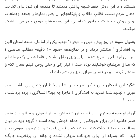
هستند و با این روش فقط شبهه پراکنی میکنند تا مقدمه ای شود برای تخریب
اذهان مردم نسبت نظام، انقلاب و پایگاههای ان یعنی نمازهای جمعه وجماعات
واین روش ؛ ماهیت و ماموریت اصلی، این رسانه های موذی و مریض را اشکار
میکنند.
بعنوان نمونه
دو روز پیش خبری با تیتر :” تهدید یکی از امامان جمعه استان البرز
به افشاگری!” منتشر کردند و در نمازجمعه حدود ۴۰ دقیقه مطالب مذهبی ؛
سیاسی اجتماعی مطرح شده ؛ ولی چیزی نقل نشده و فقط همان یک جمله ای
که مذاق مریضان خوشایند بوده است ؛ تیتر زنی و حتی برخی قیلم همان تکه را
منتشر کردند . و در فضای مجازی نیز باز نشر داده اند .
شگرد این شیادان
برای تاثیر تخریب بر اهان مخاطبان چنین می باشد : خبر
فوری ؛ تهدید شد! تهدید به افشاگری ! ماجرا چه بود؟ افشاگری ، پرده برداشت ،
ببینید !
آن امام جمعه محترم
، مطلب بیان شده اش بسیار اصولی و مطلوب از منظر
عدم حاشیه امن برای هیچکس از جمله خودش بوده است ؛ گرچه باید در بیان
مطالب باید بیشتر دقت کنند.وبدانند که مطلبی را نمیشود از تریبون عمومی بیان
کرد ؛ که وسیله ای برای جریانات مریض نشده و بهانه ای برتخریب جایگاه