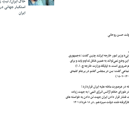
خاک ایران/ ثبتِ 
استکبار جهانی در
ایران
دولت حسن روحانی
در تاریخ۱۳۹۹/۱۲/۱۷ در دیدار،” سایمون کاوونی” وزیر امور خارجه ایرلند چنین گفت: “جمهوری
این وضع نمی‌تواند به همین شکل تداوم یابد و برای
اجتماعی گفت: من در مجلس گفتم در برجام کلمه‌ی
در هرصورت ماشه علیه ایران قراردارد !
 در شورای حکام آژانس انرژی اتمی ؛ به جهت زیاده
 فشار قرار دادن ایران جهت تن دادن به خواسته های
نامشروع آنان به بهانه عنوان شده عدم همکاری با آژانس انرژی اتمی ؛ علیرغم سیاست های اصولی بکارگرفته شده دولت سیزدهم ، در ۱۸ خرداد ۱۴۰۱