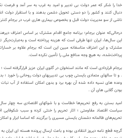
خدا را شکر که عمر دولت بی تدبیر و امید به غرب به سر آمد و فرصت نک
دنبال کنند و کشور را دو دستی تحویل دشمن بدهند و با استقرار دولت انقل
ناشی از سو مدیریت دولت قبل و بخصوص بیماری هاری غرب در برجام کنترل
درحالی‌که عنوان برجام؛ برنامه جامع اقدام مشترک بر اساس اعتراف دی
این سال‌ها، ایران تنها طرفی است که هزینه پرداخته است و به‌عبارت‌دیگر 
مشترک و این اعتراف متاسفانه مبین این است که برجام علاوه بر خساراتی 
پرداخت‌شده، به هیچ وجه منافع ملی را تأمین نکرده است.
برجام قراردادی است که مانند استخوان در گلوی ایران عزیز قرارگرفته است ؛ ک
. و تا سالهای متمادی بایستی چوب بی تدبیریهای دولت روحانی را خورد ؛ بدون
وعده های نسیه داده شده آن بهره برد و بدون امکان استفاده از آب نبات
بودن گلابی های آن .
امید بستن به رفع تحریم‌ها خطاست و با شوکهای اقتصادی سه چهار سال ا
سیاست اقتصاد مقاومتی ؛ اثار تحریم را خنثی کرده و سبب شکوفایی اقت
تحریم‌های ظالمانه دشمنان بایستی مسیری را برگزیند که اساسا ابزار و امکان
گرچه قطع نامه دیروز انتقادی بوده و باعث ارسال پرونده هسته ای ایران به