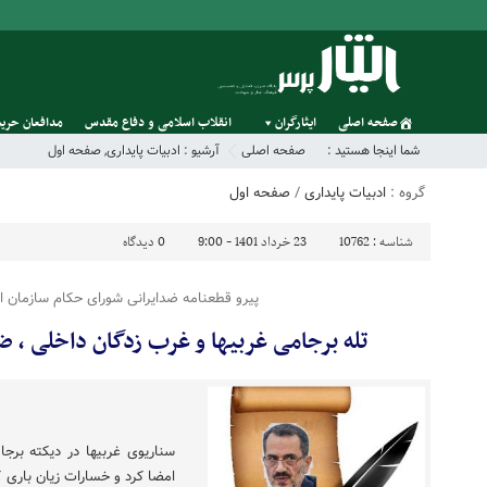
صفحه اصلی
ایثارگران
انقلاب اسلامی و دفاع مقدس
مدافعان حریم
شما اینجا هستید :
صفحه اصلی
آرشیو :
ادبیات پایداری
,
صفحه اول
گروه :
ادبیات پایداری
/
صفحه اول
شناسه :
10762
23 خرداد 1401 - 9:00
0
دیدگاه
پیرو قطعنامه ضدایرانی شورای حکام سازمان ان
تله برجامی غربیها و غرب زدگان داخلی ، ضر
سناریوی غربیها در دیکته برج
امضا کرد و خسارات زیان باری ک