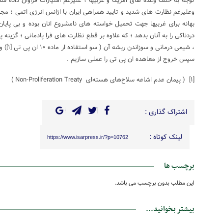
توجه به خلف وعده های امریکا و غربیها ؛ علیرغم امتیازات فراوان داده 
وعلیرغم نظارت های شدید و تایید همراهی ایران با اژانس انرژی اتمی ؛ م
بهانه برای غربیها جهت تحمیل خواسته های نامشروع انان بوده و بی پایا
دردناکی را به آنان بدهد ؛ که علاوه بر قطع نظارت های فرا پادمانی ؛ گزینه
، شیمی درمانی و سوزاندن ریشه آن ( سو استفاده ار ماده ۱۰ ان پی تی
[۱]
) و
سپس خروج از معاهده ان پی تی را عملی سازیم .
[۱]
( پیمان عدم اشاعه سلاح‌های هسته‌ای Non-Proliferation Treaty )
اشتراک گذاری :
لینک کوتاه :
https://www.isarpress.ir/?p=10762
برچسب ها
این مطلب بدون برچسب می باشد.
بیشتر بخوانید...