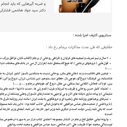
و ضربه گیرهایی که باید انجام د
دکتر سید جواد هاشمی فشارکی
سناریوی کثیف اجرا شده :
حقایقی که طی مدت مذاکرات برجام رخ داد :
۷ سال و نیم تعریف و تمجیدهای فراوان و افراطی روحانی از برجام (آفتاب تابان، توافق بزرگ، نعمت بزرگ خدا، بارش ابر، …..)
قول‌هایی ( دروغهای برجامی ) که هیچ‌گاه محقق نشد (هزاران آل سی در بانک‌های مختلف دنیا
…..)
توهین های ناشایست و بد دهانی‌های مکرر روحانی نسبت به منتقدین دلسوز کشور (بزدل، به جه
شناسنامه، بی فرهنگ؛ دروغ‌گو، هوچی باز، خطای دید، متوهم، دین نشناس، لرزان، دروغ پراکن، اف
بین، کودک، فحاش، انقلابی نما، منقلی، بی عقل، دروغ گو، هووهای برجام و…. و ….)
اعتماد کامل حسن روحانی و ظریف به امریکا و غرب ( قدم زنی ها ، دست دادنها ؛ خنده های مکر
سلیمانی ) و پیاده سازی دیکته های انان و بی توجهی به هشدارهای دلسوزان وطنی ومنتقدان برجام
) با برداشتی از صحبت‌های عباس عراقچی که باخوش‌خیالی کاذب گفته بود : «این یک نامه معمولی 
است که یکی نامه رئیس دولت است و دیگری نامه وزیر امور خارجه. این نامه، امضای وزیر خارجه آمر
است»
وارونه نمایی حقایق تلخ برجام در انتشار مجموعه ۶جلدی کتاب «راز
نویسندگی محمد جواد ظریف، علی اکبر صالحی، سید عباس عراقچی و مجید تخت روانچی