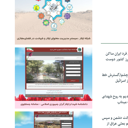
رد ایران ساکن
برز کشور دوست
ل چشم/گسترش خط
 اسرائیل
دیم به روح شهدای
 میناب
رکت دشمن و سپس
م بعثی عراق از