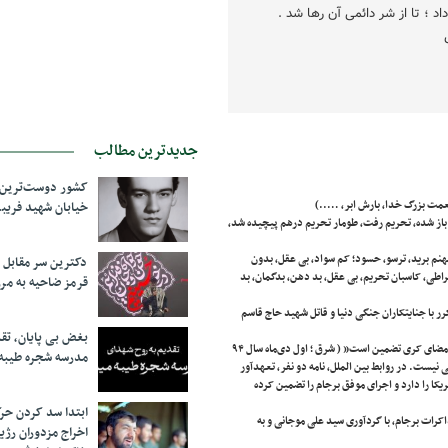
اد ؛ تا از شر دائمی آن رها شد .
جدیدترین مطالب
کشور دوست‌ترین ف
خیابان شهید فری
 باز شده، تحریم رفت، طومار تحریم درهم پیچیده شد،
نم برید، ترسو، حسود؛ کم سواد، بی عقل، بدون
دکترین سر مقاب
راطی، کاسبان تحریم، بی عقل، بد دهن، بدگمان، بد
قرمز ضاحیه به مرز
ر با جنایتکاران جنگی دنیا و قاتل شهید حاج قاسم
بغض بی پایان، تق
تیترهای پرهیاهوی روزنامه های زنجیره ای و دروغگویی به ملت ایران ؛ مانند تیتر روزنامه شرق “امضای کری تضمین است” ( شرق ؛ اول دی‌ماه سال ۹۴
مدرسه شجره طیبه
نیست. در روابط بین الملل، نامه دو نفر، تعهدآور
یکا را دارد و اجرای موفق برجام را تضمین کرده
ابتدا سد کردن ح
 سر به مهر» درخصوص مذاکرات برجام، با گردآوری سید علی موجانی و به
اخراج مزدوران رژی