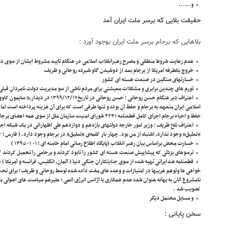
و……
حقیقت بلایی که برسر ملت ایران آمد
بلاهایی که برجام برسر ملت ایران بوجود آورد :
عدم رعایت شروط منطقی و مصرح رهبرانقلاب اسلامی در هنگام تایید مشروط ایشان از سوی 
خروج یکطرفه امریکا از برجام بعد از دوشیدن گاو شیرده روحانی و ظریف
خسارتهای سنگین در صنعت هسته ای کشور
تورم های چندین برابری و مشکلات معیشتی برای مردم ناشی از سو مدیریت دولت نامردان قبلی
اعتراف دیر هنگام حسن روحانی : حسن روحانی 
اسلامی ایران متعهد به برجام و حفظ آن بوده و تنها طرفی است که برای آن هزینه پرداخته است اما 
حفظ و احیاء برجام اجرای کامل قطعنامه ۲۲۳۱ شورای امنیت سازمان ملل از سوی همه اعضای برجام ضروری است.” (پایگاه وزارت خارجه ج. ا. ا)
اعتراف تلخ ظریف : وزیر امور خارجه دولتهای یازدهم و دوازدهم طی اظهاراتی در یک شبکه 
“تعلیق” وجود ندارد، اشتباه از من بود. چهار بار کلمه‌ی “تعلیق” در برجام وجود دارد. ( فارس ؛ ۱۴۰۰-۷-۱۵ )
خسارت محض براساس بیان رهبر انقلاب (پایگاه اطلاع رسانی امام خامنه ای ؛ ۱- ۱- ۱۳۹۵ )
ترسوهای بزدلی که پیشاپیش صنعت هسته ای کشور را نابود کردتد و برجامی را تحمیل کردند که 
قطعنامه ضدایرانی تهیه شده از سوی جنایتکاران جنگی دنیا ( آلمان، انگلیس، فرانسه و آمریکا )
خواهی ها وتوهم غربیها در امتیازات و وعده های مفت داده شده توسط روحانی و ظریف ؛ برای تحت
تصویب شد .
و مسایل محتمل دیگر
سخن پایانی :