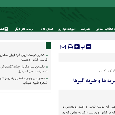
 انقلاب اسلامی
مقاومت
ادبیات پایداری
استان‌ ها
رسانه‌ های‌ دیگر
عکس
پ
کشور دوست‌ترین فرد ایران ساکن 
فریبرز کشور دوست
دکترین سر مقابل چشم/گسترش 
رژی اتمی ,
ضاحیه به مرز اسرائیل
بغض بی پایان، تقدیم به روح شه
به ها و ضربه گیرها
شجره طیبه میناب
امی که دولت تدبیر و امید رونویسی و
ه بر کشور وارد شد ؛ ضربه هایی که زد