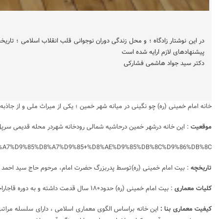
در این نوشتار زادگاه ؛ و محل زندگی دوران نوجوانی قلب انقلاب اسلامی ؛ تا
پیشنهادهای لازم ارایه شده است
دکتر سید جواد هاشمی فشارکی
خانه امام خمینی (ره) چو نگینی در میانه شهر خمین ؛ یکی از میراث ملی و از جاذ
موقعیت
: این خانه درشهر خمین درحاشیه شمالی رودخانه شهردر محله قدیمی سرپل ق
+%D8%A7%D9%85%D8%A7%D9%85+%D8%AE%D9%85%DB%8C%D9%86%DB%8C
تاریخچه
: بیت امام خمینی (ره)توسط پدربزرگ حضرت امام، مرحوم حاج سید احمد درسال ۱۲۵۵ قمری از شحصی ‌به نام محسن خان خریدار
کلیات معماری
: بیت امام خمینی (ره) حدود۱۸۰ سال قدمت داشته و به دوره قاجاراحداث شده است . بنای تاریخی حدود ۲۵۰۰ متر مربع ( به تعبیری با خانه مجاورش ۴۳۰۰ مترمربع ) مساحت دارد .
کیفیت معماری بنا :
این خانه براساس الگوی معماری اسلامی ، دارای سلسله مراتب 