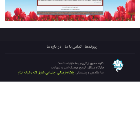
پیوندها
تماس با ما
در باره ما
کلیه حقوق ایثارپرس متعلق است به:
قرارگاه میثاق، ترویج فرهنگ ایثار و شهادت
پایگاه فرهنگی اجتماعی شفیق فکه ، شبکه ایثار
سازماندهی و پشتیبانی: