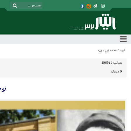
گروه :
صفحه اول
/
ویژه
شناسه :
10694
0
دیدگاه
توص