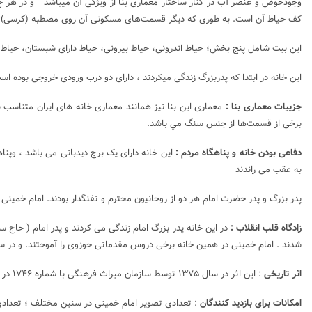
وجودحوض و عنصر آب در کنار ساختار معماری بنا از ویژگی آن میباشد و در هر چ
کف حیاط آن است. به طوری که دیگر قسمت‌های مسکونی آن روی مصطبه (کرسی) قرار
این بیت شامل پنج بخش؛ حیاط اندرونی، حیاط بیرونی، حیاط دارای شبستان، حیاط 
این خانه در ابتدا که پدربزرگ زندگی میکردند ، دارای دو درب ورودی خروجی بوده اس
جزییات معماری بنا :
برخی از قسمت‌ها از جنس سنگ مي باشد.
دفاعی بودن خانه و پناهگاه مردم :
این خانه دارای یک برج دیدبانی می باشد ، وپناهگ
به عقب می راندند
پدر بزرگ و پدر حضرت امام هر دو از روحانیون محترم و تفنگدار بودند. امام خمینی و ب
زادگاه قلب انقلاب :
شدند . امام خمینی در همین خانه برخی دروس مقدماتی حوزوی را آموختند. و در سن ۱۹ سالگی برای ادامه تحصیل حوزوی به اراک و سپس به قم عزیمت نمودند، لیکن همچنان به این خانه پدری رفت و آمد می
اثر تاریخی
: اين اثر در سال ۱۳۷۵ توسط سازمان میراث فرهنگی با شماره ۱۷۴۶ در فهرست آثار ملی ایران به ثبت رسید. وروزانه مورد بازدید علاقمندان از سراسر کشور وجهان قرار میگیرد .
امکانات برای بازدید کنندگان
: تعدادی تصویر امام خمینی در سنین مختلف ؛ تعدادی 