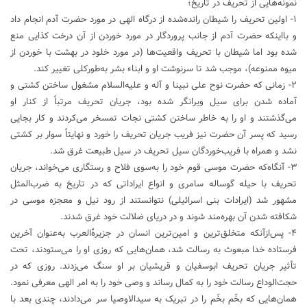
نمونه‌هایی از تحریف در تاریخ؛
۱- اولین تحریف را شیطان رانده‌شده از درگاه الهی در مورد حضرت آدم انجام داد
و بااینکه حضرت آدم از جانب پروردگار در مورد خوردن از آن درخت کذایی منع
شده بود اما شیطان با تحریف واقعیت‌ها (در مورد خلود در بهشت با خوردن از
میوه ممنوعه)، موجب شد تا سرنوشت او و ابناء بشر به‌طورکلی تغییر کند.
۲- زمانی که حضرت نوح علی نبینا و آله و علیه‌السلام مشغول ساختن کشتی و
آماده شدن برای سیل ویرانگر شده بود، جریان تحریف مرتباً از کنار او
می‌گذشتند و او را به خاطر ساختن کشتی نجات تمسخر می‌کردند و کار بجایی
رسید که پسر آن حضرت نیز فریب جریان تحریف را خورد و نهایتاً سوار بر کشتی
نشد و همراه با فریب‌خوردگان سیل تحریف در سیل طبیعت غرق شد.
۳- آنگاه‌که حضرت موسی قوم خود را به‌سوی فلاح و رستگاری می‌خواند، جریان
تحریف با حیله گوساله سامری و انواع ایراداتی که در تاریخ به ضرب‌المثل
مشهور شد (ایرادات بنی اسرائیلی) نتوانستند از رود نیل و معجزه موسی در
شکافته شدن آن بهره‌مند شوند و در دریای ضلالت خود غرق شدند.
۴- پس‌ازآنکه متخلق‌ترین و امین‌ترین انسان در جزیرهًْ‌‌العرب به‌عنوان آخرین
فرستاده خدا مبعوث به رسالت شد، همان‌هایی که روزی او را می‌ستودند، تحت
تأثیر جریان تحریف ابوسفیان و قریشیان بر او سنگ می‌زدند. روزی که در
حجت‌الوداع رسالت خود را به کمال رساند و وصی خود را به امر الهی معرفی نمود.
همان‌هایی که بخّم بخّم را در تبریک به سیدالاوصیا سر می‌دادند، چندی بعد با