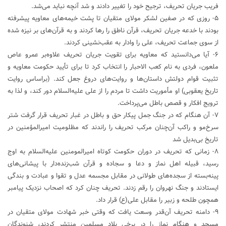
فریب جریان تحریف، ترجیح خود را تغییر دادند و شد آنچه نباید می‌شد.
۵- روزی که در صفین لشکر مولای متقیان تا پشت خیمه‌های معاویه پیشرفته
بودند با خدعه جریان تحریف، قرآن ناطق را رها کردند و به قرآن‌های بر نیزه شده
از سوی جماعت تحریف، علی را وادار به عقب‌نشینی کردند.
۶- آیا می‌دانستید که معاویه برای تقویت جریان تحریف علاوه‌بر عمرو عاص
ملعون، فردی به نام کعب الاحبار را انتخاب کرد تا برای تأیید حکومت معاویه و
تثبیت قوام دولتش داستان‌ها و روایت‌های دروغ جعل کند. (براساس روایت
تاریخ یعقوبی) او مأموریت داشت تا مردم را از علی علیه‌السلام دور کند، و لذا به
ترویج افکار و قصص باطل می‌پرداخت.
۷- آن هنگام که در جنگ جمل پیکار حق و باطل در غبار تحریف قرار گرفت شتر
سرخ‌مو و راکب آن‌چنان مرکب تحریف را راندند که مظلومیت امیرالمؤمنین در
تاریخ بی‌بدیل شد
۸- زمانی که تحریف در دوران حکومت کوتاه امیرالمومنین علیه‌السلام به اوج
رسید، قبیله اهل نماز و دعا و سجاده و قرآن شب‌زنده‌دار با پیشانی‌های
پینه‌بسته از سجده‌های طولانی در مقابل مجسمه عدل و تقوا و عبادت و بندگی
ایستادند و جنگ نهروان را رقم زدند. تحریف چنان کرد که اصحاب نزدیک پیامبر
همچون طلحه و زبیر را مقابل علی(ع) قرار داد.
۹- دامنه تحریف آن‌قدر وسعت یافت که وقتی خبر شهادت مولای متقیان در
مسجد و هنگام نماز را در برخی بلاد مسلمین منتشر کردند، شنوندگان