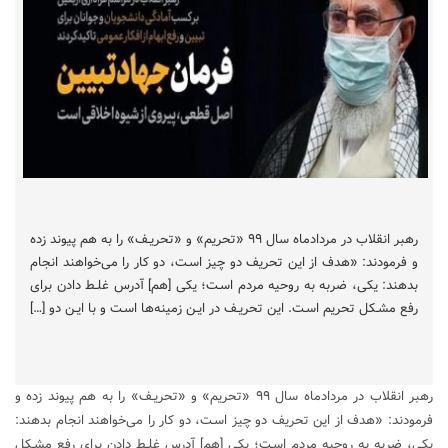
رهبر انقلاب در مردادماه سال ۹۹ «تحریم» و «تحریـف» را به هم پیوند زده
و فرمودند: «هدف از این تحریف دو چیز اسـت، دو کار را می‌خواهند انجام
بدهند: یکی، ضربه به روحیه مردم اسـت؛ یکی [هم] آدرس غلـط دادن برای
رفع مشـکل تحریم اسـت. این تحریـف در ایـن زمینه‌ها اسـت و با ایـن دو […]
رهبر انقلاب در مردادماه سال ۹۹ «تحریم» و «تحریـف» را به هم پیوند زده و
فرمودند: «هدف از این تحریف دو چیز اسـت، دو کار را می‌خواهند انجام بدهند:
یکی، ضربه به روحیه مردم اسـت؛ یکی [هم] آدرس غلـط دادن برای رفع مشـکل