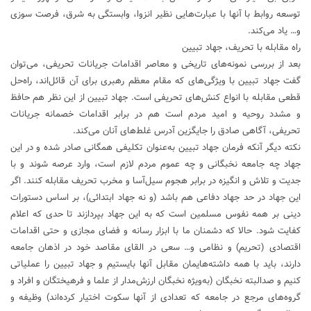
توسعه روابط با آنها با عبارت‌هایی نظیر انزوا، وابستگی به شرق، فرصت سوزی
و… یاد می‌کند.
راه مقابله با تحریف، جهاد تبیین
بعد از بررسی نمونه‌های تاریخی و معاصر اقدامات جریانات تحریفی، می‌توان
گفت جهاد تبیین با ویژگی‌های که مقام معظم رهبری برای آن قائل‌اند، راه‌حل
قطعی مقابله با انواع کنش‌های تحریفی است. جهاد تبیین از این نظر هم حافظ
و مشدد روحیه و امید مردم است هم در برابر اقدامات خصمانه جریانات
تحریفی، آگاهی صادق را جایگزین آدرس غلط‌های آنان می‌کند.
نکته دیگر آنکه فرمان جهاد تبیین به‌عنوان تکلیفی همگانی صادر شده و در این
جهاد چه جامعه نخبگانی و چه عموم مردم لازم است، وارد عرصه شوند و با
جدیت و تلاش و انگیزه در برابر هجوم سیل‌آسا و مخرب تحریف مقابله کنند. اگر
این جهاد در حد جهاد دفاعی هم باشد (و نه جهاد ابتدائی)، بر اساس دستورات
دینی بر همه نفوس مسلمین است که به این جهاد بپردازند تا حدی که اعلام
کفایت شود. حالا که دشمنان ما با ابزار رسانه و فضای مجازی و حتی اقدامات
اقتصادی (تحریم) و نظامی و… سعی در القای مقاصد خود در اذهان جامعه
دارند، باید با همه داشته‌هایمان مقابل آنها بایستیم و جهاد تبیین را عملیاتی
کنیم و صدالبته نخبگان (به‌ویژه نخبگان ارزش‌مدار از علما و فرهیختگان و افراد و
گروه‌های مرجع در جامعه که تعدادی از آنها سکوت اختیار کرده‌اند) وظیفه و