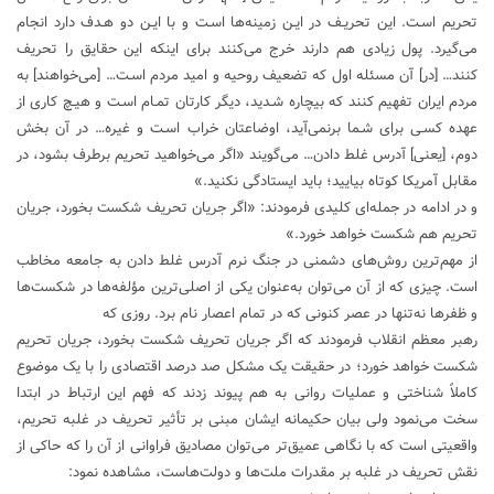
تحریم اسـت. این تحریـف در ایـن زمینه‌ها اسـت و با ایـن دو هـدف دارد انجام
می‌گیرد. پول زیادی هم دارند خرج می‌کنند برای اینکه این حقایق را تحریف
کنند… [در] آن مسئله‌ اول که تضعیف روحیه و امید مردم اسـت… [می‌خواهند] به
مردم ایران تفهیم کنند که بیچاره شـدید، دیگر کارتان تمـام اسـت و هیـچ کاری از
عهده‌ کسـی برای شـما برنمی‌آید، اوضاعتان خراب اسـت و غیره… در آن بخش
دوم، [یعنی] آدرس غلط دادن… می‌گویند «اگر می‌خواهید تحریم برطرف بشود، در
مقابل آمریکا کوتاه بیایید؛ باید ایستادگی نکنید.»
و در ادامه در جمله‌ای کلیدی فرمودند: «اگر جریان تحریف شکست بخورد، جریان
تحریم هم شکست خواهد خورد.»
از مهم‌ترین روش‌های دشمنی در جنگ نرم آدرس غلط دادن به جامعه مخاطب
است. چیزی که از آن می‌توان به‌عنوان یکی از اصلی‌ترین مؤلفه‌ها در شکست‌ها
و ظفرها نه‌تنها در عصر کنونی که در تمام اعصار نام برد. روزی که
رهبر معظم انقلاب فرمودند که اگر جریان تحریف شکست بخورد، جریان تحریم
شکست خواهد خورد؛ در حقیقت یک مشکل صد درصد اقتصادی را با یک موضوع
کاملاً شناختی و عملیات روانی به هم پیوند زدند که فهم این ارتباط در ابتدا
سخت می‌نمود ولی بیان حکیمانه ایشان مبنی بر تأثیر تحریف در غلبه تحریم،
واقعیتی است که با نگاهی عمیق‌تر می‌توان مصادیق فراوانی از آن را که حاکی از
نقش تحریف‌ در غلبه بر مقدرات ملت‌ها و دولت‌هاست، مشاهده نمود: