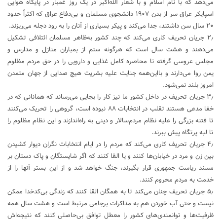
می‌دهد که با نام اسلام و با شعار الله‌اکبر در یک روز غمبار در پایگاه هوایی
اسپایکر عراق سر از بدن ۱۹۰۷ دانشجوی مسلمان و بی‌دفاع عراق که اکثراً حدود
۲۰ سال سن داشتند، جدا می‌کند و پیکر بسیاری از آنان را به رود دجله می‌ریزند.
۲٫ جریان تحریف کاری می‌کند که چند کشور به‌ظاهر مسلمان ائتلافی تشکیل
می‌دهند و هشت سال است که هرگونه ستم از بمباران منازل و مدارس و
مجلس عروسی گرفته تا محاصره کامل غذایی و دارویی را در حق مردم مظلوم
یمن روا می‌دارند و بااین‌همه جنایت علیه بشریت هیچ صدایی از جهان متمدن
امروز بلند نمی‌شود.
۳٫ جریان تحریف در داخل کشور ما نیز کار را بجایی می‌رساند که همانانی که در
خفا مدعی هستند تقلب در انتخابات ۸۸ نبوده است، گروهی را تحریک می‌کنند
تا فتنه بزرگی را علیه نظام مردم‌سالار و دینی به راه‌اندازند و این نظام مظلوم را
تا لبه پرتگاه پیش ببرند.
۴٫ جریان تحریف کاری می‌کند که مردم را در ایام انتخابات نگران دیوار کشیدن
بین زن و مرد در خیابان‌ها کنند و یا القا کنند که اگر شایستگان و پاک دستان بر
مسند ریاست جمهوری قرار بگیرند، جنگ خواهد شد و از این بستر آنها را از
خدمت به مردم محروم کنند.
۵٫ جریان تحریف چنان می‌کند تا به همگان القا کنند که زندگی بی‌کدخدا ممکن
نیست و حتی آب خوردن هم به مذاکرات برجامی مرتبط است و هشت سال همه
ظرفیت‌ها و توانمندی‌های کشور را معطل توافق بی‌حاصلی کنند که نتیجه‌اش