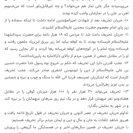
می‌پرسیدند مگر علی نماز هم می‌خواند؟ و چه غیرقابل‌باور است که می‌شنویم
لعن بر علی را در نمازشان واجب کرده بودند
۱۰- جریان تحریف بعد از شهادت امیرالمؤمنین ادامه داشت تا اینکه سجاده را از
زیر پای امام معصوم حضرت مجتبی علیه‌السلام کشیدند.
۱۱- جریان تحریف باعث شد تا مردمی که ۱۸ هزار نامه برای حضرت سیدالشهدا
علیه‌السلام فرستاده بودند تا به کوفه بیاید اما زیر بیرق ابن‌زیاد ملعون رفتند و
فرستاده ویژه امام را در کوچه‌های کوفه غریبانه رها کردند و کار بجایی رسید که
او را در مقابل جمعی از همین مردم از بالای دارالاماره به پایین‌انداختند؟
۱۲- عجب قدرتی دارد این تحریف که حکم بر خروج نوه رسول خدا حضرت حسین
بن علی علیه‌السلام از دین را ابوموسی اشعری صادر می‌کند. عجب تحریف
کارساز است که لشکریان عمرسعد قربتا الی الله با سنگ و چوب و نیزه و شمشیر
بر بدن عزیز زهرا(س) می‌زدند.
۱۳- تحریف می‌تواند ۳۰ هزار نفر یا ۱۰۰ هزار میزبان کوفی را در مقابل
هفتادودو نفر میهمان قرار دهد و در یک نیم روز سرهای میهمانان را بر نیزه کند
و در شهر به نمایش بگذارد.
تداوم جریان تحریف در عصر کنونی و جریان تحریف در طول تاریخ ادامه یافت و
هرروز شاهد تلفات به جان و مال و دین و ایمان مردم براثر تحریف هستیم:
۱٫ جریان تحریف در همین سال‌های اخیر و در همسایگی ما گروهی را پرورش