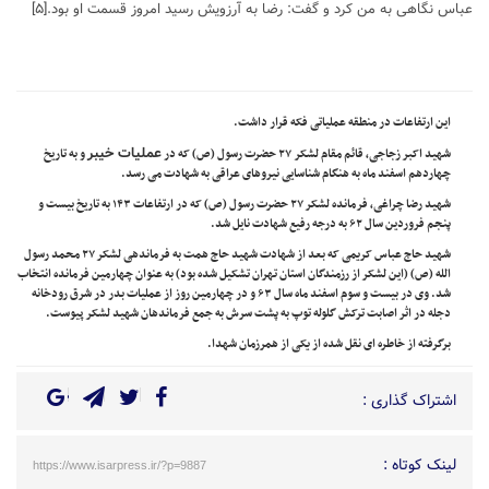
عباس نگاهی به من کرد و گفت: رضا به آرزویش رسید امروز قسمت او بود.
[۵]
این ارتفاعات در منطقه عملیاتی فکه قرار داشت.
عملیات خیبر
شهید اکبر زجاجی
، قائم مقام لشکر ۲۷ حضرت رسول (ص) که در
و به تاریخ
چهاردهم اسفند ماه به هنگام شناسایی نیروهای عراقی به شهادت می رسد.
شهید رضا چراغی، فرمانده لشکر ۲۷ حضرت رسول (ص) که در ارتفاعات ۱۴۳ به تاریخ بیست و
پنجم فروردین سال ۶۲ به درجه رفیع شهادت نایل شد.
شهید حاج عباس کریمی که بعد از شهادت شهید حاج همت به فرماندهی لشکر ۲۷ محمد رسول
الله (ص) (این لشکر از رزمندگان استان تهران تشکیل شده بود) به عنوان چهارمین فرمانده انتخاب
شد. وی در بیست و سوم اسفند ماه سال ۶۳ و در چهارمین روز از عملیات بدر در شرق رودخانه
دجله در اثر اصابت ترکش گلوله توپ به پشت سرش به جمع فرماندهان شهید لشکر پیوست.
برگرفته از خاطره ای نقل شده از یکی از همرزمان شهدا.
اشتراک گذاری :
لینک کوتاه :
https://www.isarpress.ir/?p=9887