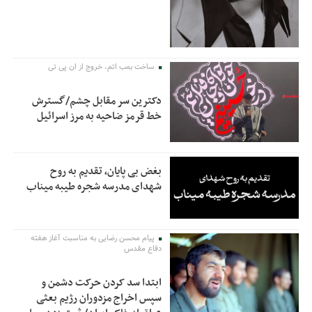
ساخت بمب اتم، خروج از ان پی تی
دکترین سر مقابل چشم/گسترش
خط قرمز ضاحیه به مرز اسرائیل
بغض بی پایان، تقدیم به روح
شهدای مدرسه شجره طیبه میناب
پیام محسن رضایی به مناسبت آغاز هفته
دفاع مقدس
ابتدا سد کردن حرکت دشمن و
سپس اخراج مزدوران رژیم بعثی