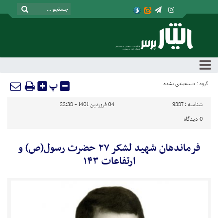
پ
گروه :
دسته‌بندی نشده
شناسه :
9887
04 فروردین 1401 - 22:38
0
دیدگاه
فرماندهان شهید لشکر ۲۷ حضرت رسول(ص) و
ارتفاعات ۱۴۳