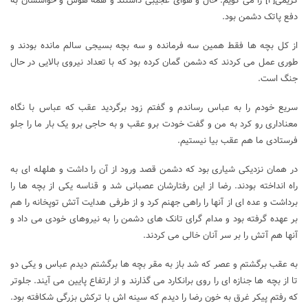
کریمی
[۴]
را می گویم. حال و هوای عجیبی داشتند و همه هوش و حواسشان به
دفع پاتک دشمن بود.
از کل بچه ها فقط همین سه فرمانده و سه بچه بسیجی سالم مانده بودند و
طوری عمل می کردند که دشمن گمان کرده بود که با تعداد نیروی بالایی در حال
جنگ است.
سریع خودم را به عباس رساندم و گفتم زود برگردید عقب که عباس با نگاه
معناداری رو کرد به من و گفت خودت برو عقب و به حاجی برو یک بار ما را جلو
فرستادی ما هم عقب بیا نیستیم.
در همان نزدیکی شیاری بود که دشمن قصد ورود از آن را داشت و هلهله ای به
راه انداخته بودند. رضا از این رفتارشان عصبانی شد و قناسه یکی از بچه ها را
برداشت و عده ای از آنها را راهی جهنم کرد و از طرفی هدایت آتش توپخانه را هم
بر عهده گرفته بود و مدام گرای تانک های دشمن را به نیروهای خودی می داد و
آنها هم آتش را بر سر آنان خالی می کردند.
به عقب برگشتم و عصر که شد باز به مقر بچه ها برگشتم دیدم عباس و یکی دو
تا از بچه ها جنازه ای را روی برانکارد می گذارند و از ارتفاع پایین می آیند. جلوتر
که رفتم پیکر غرق به خون رضا را دیدم که سینه اش با ترکش بزرگی شکافته بود.