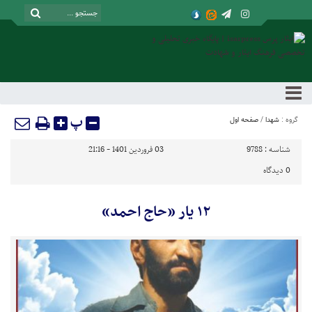
پ
گروه :
شهدا
/
صفحه اول
شناسه :
9788
03 فروردین 1401 - 21:16
0
دیدگاه
۱۲ یار «حاج احمد»