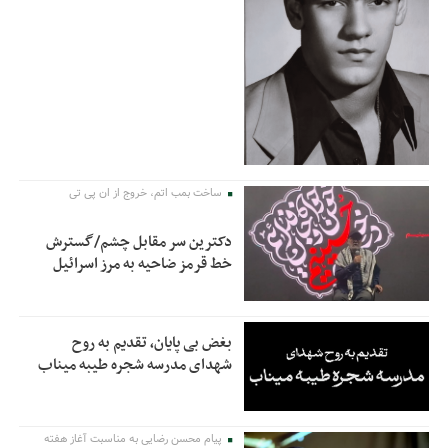
ساخت بمب اتم، خروج از ان پی تی
دکترین سر مقابل چشم/گسترش
خط قرمز ضاحیه به مرز اسرائیل
بغض بی پایان، تقدیم به روح
شهدای مدرسه شجره طیبه میناب
پیام محسن رضایی به مناسبت آغاز هفته