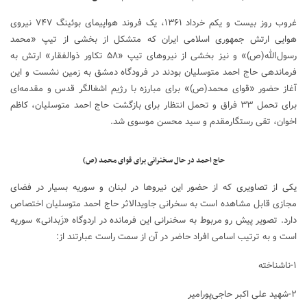
غروب روز بیست و یکم خرداد ۱۳۶۱، یک فروند هواپیمای بوئینگ ۷۴۷ نیروی
هوایی ارتش جمهوری اسلامی ایران که متشکل از بخشی از تیپ «محمد
رسول‌الله(ص)» و نیز بخشی از نیروهای تیپ «۵۸ تکاور ذوالفقار» ارتش به
فرماندهی حاج احمد متوسلیان بودند در فرودگاه دمشق به زمین نشست و این
آغاز حضور «قوای محمد(ص)» برای مبارزه با رژیم اشغالگر قدس و مقدمه‌ای
برای تحمل ۳۳ فراق و تحمل انتظار برای بازگشت حاج احمد متوسلیان، کاظم
اخوان، تقی رستگارمقدم و سید محسن موسوی شد.
حاج احمد در حال سخنرانی برای قوای محمد (ص)
یکی از تصاویری که از حضور این نیروها در لبنان و سوریه بسیار در فضای
مجازی قابل مشاهده است به سخرانی جاویدالاثر حاج احمد متوسلیان اختصاص
دارد. تصویر پیش رو مربوط به سخنرانی این فرمانده در اردوگاه «زَبدانی» سوریه
است و به ترتیب اسامی افراد حاضر در آن از سمت راست عبارتند از:
۱-ناشناخته
۲-شهید علی اکبر حاجی‌پورامیر