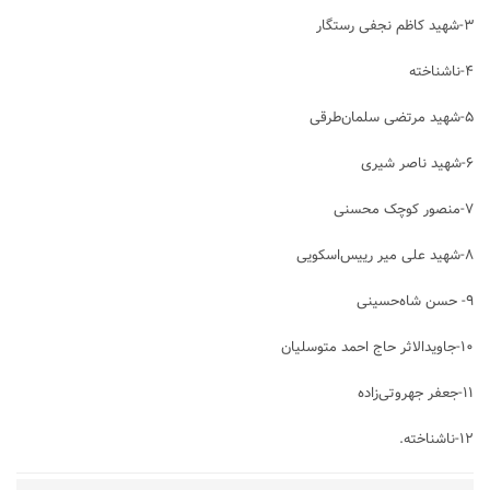
۳-شهید کاظم نجفی رستگار
۴-ناشناخته
۵-شهید مرتضی سلمان‌طرقی
۶-شهید ناصر شیری
۷-منصور کوچک محسنی
۸-شهید علی میر رییس‌اسکویی
۹- حسن شاه‌حسینی
۱۰-جاویدالاثر حاج احمد متوسلیان
۱۱-جعفر جهروتی‌زاده
۱۲-ناشناخته.