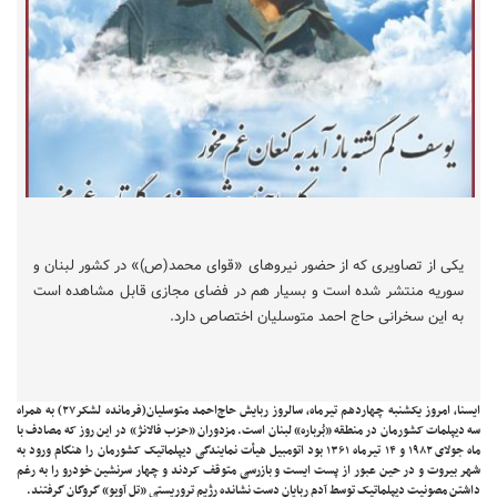
یکی از تصاویری که از حضور نیروهای «قوای محمد(ص)» در کشور لبنان و
سوریه منتشر شده است و بسیار هم در فضای مجازی قابل مشاهده است
به این سخرانی حاج احمد متوسلیان اختصاص دارد.
ایسنا، امروز یکشنبه چهاردهم تیرماه، سالروز ربایش حاج‌احمد متوسلیان(فرمانده لشکر۲۷) به همراه
سه دیپلمات کشورمان در منطقه «بُرباره» لبنان است. مزدوران «حزب فالانژ» در این روز که مصادف با
ماه جولای ۱۹۸۲ و ۱۴ تیرماه ۱۳۶۱ بود اتومبیل هیأت نمایندگی دیپلماتیک کشورمان را هنگام ورود به
شهر بیروت و در حین عبور از پست ایست و بازرسی متوقف کردند و چهار سرنشین خودرو را به رغم
داشتن مصونیت دیپلماتیک توسط آدم ربایان دست نشانده رژیم تروریستی «تل آویو» گروگان گرفتند.