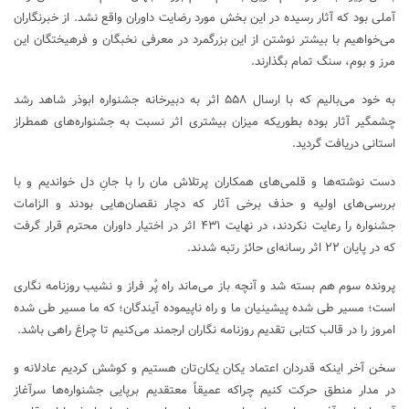
آملی بود که آثار رسیده در این بخش مورد رضایت داوران واقع نشد. از خبرنگاران
می‌خواهیم با بیشتر نوشتن از این بزرگمرد در معرفی نخبگان و فرهیختگان این
مرز و بوم، سنگ تمام بگذارند.
به خود می‌بالیم که با ارسال ۵۵۸ اثر به دبیرخانه جشنواره ابوذر شاهد رشد
چشمگیر آثار بوده بطوریکه میزان بیشتری اثر نسبت به جشنواره‌های همطراز
استانی دریافت گردید.
دست نوشته‌ها و قلمی‌های همکاران پرتلاش مان را با جانِ دل خواندیم و با
بررسی‌های اولیه و حذف برخی آثار که دچار نقصان‌هایی بودند و الزامات
جشنواره را رعایت نکردند، در نهایت ۴۳۱ اثر در اختیار داوران محترم قرار گرفت
که در پایان ۲۲ اثر رسانه‌ای حائز رتبه شدند.
پرونده سوم هم بسته شد و آنچه باز می‌ماند راه پُر فراز و نشیب روزنامه نگاری
است؛ مسیر طی شده پیشینیان ما و راه ناپیموده آیندگان؛ که ما مسیر طی شده
امروز را در قالب کتابی تقدیم روزنامه نگاران ارجمند می‌کنیم تا چراغ راهی باشد.
سخن آخر اینکه قدردان اعتماد یکان یکان‌تان هستیم و کوشش کردیم عادلانه و
در مدار منطق حرکت کنیم چراکه عمیقاً معتقدیم برپایی جشنواره‌ها سرآغاز