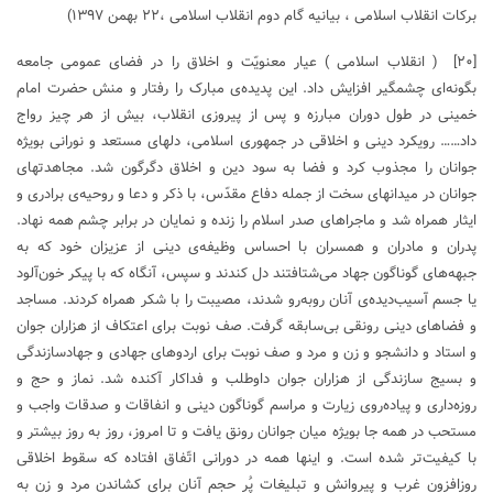
برکات انقلاب اسلامی ، بیانیه گام دوم انقلاب اسلامی ،۲۲ بهمن ۱۳۹۷)
[۲۰]
( انقلاب اسلامی ) عیار معنویّت و اخلاق را در فضای عمومی جامعه
بگونه‌ای چشمگیر افزایش داد. این پدیده‌ی مبارک را رفتار و منش حضرت امام
خمینی در طول دوران مبارزه و پس ‌از پیروزی انقلاب، بیش ‌از هر چیز رواج
داد…… رویکرد دینی و اخلاقی در جمهوری اسلامی، دلهای مستعد و نورانی بویژه
جوانان را مجذوب کرد و فضا به سود دین و اخلاق دگرگون شد. مجاهدتهای
جوانان در میدانهای سخت از جمله دفاع مقدّس، با ذکر و دعا و روحیه‌ی برادری و
ایثار همراه شد و ماجراهای صدر اسلام را زنده و نمایان در برابر چشم همه نهاد.
پدران و مادران و همسران با احساس وظیفه‌ی دینی از عزیزان خود که به
جبهه‌های گوناگون جهاد می‌شتافتند دل کندند و سپس، آنگاه که با پیکر خون‌آلود
یا جسم آسیب‌دیده‌ی آنان روبه‌رو شدند، مصیبت را با شکر همراه کردند. مساجد
و فضاهای دینی رونقی بی‌سابقه گرفت. صف نوبت برای اعتکاف از هزاران جوان
و استاد و دانشجو و زن و مرد و صف نوبت برای اردوهای جهادی و جهادسازندگی
و بسیج سازندگی از هزاران جوان داوطلب و فداکار آکنده شد. نماز و حج و
روزه‌داری و پیاده‌روی زیارت و مراسم گوناگون دینی و انفاقات و صدقات واجب و
مستحب در همه جا بویژه میان جوانان رونق یافت و تا امروز، روز به روز بیشتر و
با کیفیت‌تر شده است. و اینها همه در دورانی اتّفاق افتاده که سقوط اخلاقی
روزافزون غرب و پیروانش و تبلیغات پُر حجم آنان برای کشاندن مرد و زن به