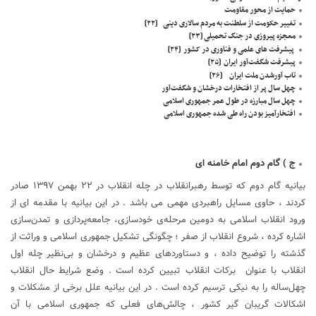
حمایت از محور مقاومت
تغییر حکومت از سلطنت به مردم سالاری دینی
[۲۲]
معجزه پیروزی در جنگ تحمیلی
[۲۳]
پیشرفت های علمی و فناوری در کشور
[۲۴]
پیشرفت شگفت‌آور ایران
[۲۵]
تاب آورشدن ملت ایران
[۲۶]
چهل سال پر از افتخارات درخشان و شگفت‌آور
چهل سال مبارزه در طول عمر جمهوری اسلامی
افتخارآمیز بودن راه طی شده جمهوری اسلامی
ج ) گام دوم امام خامنه ای
بیانیه گام دوم که توسط رهبرانقلاب در چله انقلاب در ۲۲ بهمن ۱۳۹۷ صادر
کردند ، حاوی مسایل راهبردی مهمی می باشد . در این بیانیه با مقدمه ای از
ورود انقلاب اسلامی به دومین مرحله‌‌ی خودسازی، جامعه‌پردازی و تمدن‌سازی
اشاره کرده ، شروع انقلاب از صفر ؛ چگونگی تشکیل جمهوری اسلامی و وراثت از
گذشته را توضیح داده ، و دستاوردهای عظیم و درخشان و بی‌نظیر چله اول
انقلاب با عنوان برکات انقلاب تبیین کرده است . وضع شرایط حال انقلاب
چهل‌ساله را به نیکی ترسیم کرده است . در این بیانیه علل برخی از مشکلات و
اشکالات گریبان گیر کشور ، چالش‌های فعلی که جمهوری اسلامی با آن