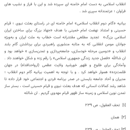
انقلاب اسلامی به دست امام خامنه ای سپرده شد و این با فراز و نشیب های
فراوان ؛ عزتمندانه سپری شد .
بیانیه‌ «گام دوم انقلاب اسلامی» امام خامنه ای در راستای بعثت نبوی ؛ قیام
حسینی و امتداد نهضت امام خمینی با هدف «جهاد بزرگ برای ساختن ایران
اسلامی بزرگ» تجدید مطلعی مقتدرانه است خطاب به ملت ایران و به‌ویژه
جوانان مومن انقلابی که به ‌مثابه منشوری راهبردی برای برداشتن گام بلند
انقلاب و «دومین مرحله‌ خودسازی، جامعه‌پردازی و تمدن‌سازی » خواهد بود و
ان شاالله «فصل جدید زندگی جمهوری اسلامی» را رقم زده و شکل خواهند داد .
وآمادگی برای طلوع و ظهور خورشید ولایت عظمی (ارواحنافداه) در جهان
ظلمت‌زده» هموار خواهد کرد . و با توجه به اهمیت بیانیه گام دوم انقلاب ؛
مدیران و آحاد جامعه بایستی در صدر برنامه فردی و اجتماعی خود قرار داده تا
شاهد رشد کمالات انسانی که هدف بعثت نبوی و قیام حسینی است ، بستر ساز
تمدن نوین اسلامی و زمینه ساز ظهور قیام مهدوی گردیم . ان شالله
[۱]
تحف العقول، ص ۲۳۹
[۲]
همان
[۳]
تحف العقول، ص ۲۳۹