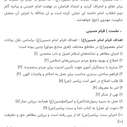
برابر نفاق و انحراف گردید و امتداد قیامش در نهضت امام خمینی و بیانیه گام
دوم انقلاب امام خامنه ای تجلی کرده است و ان شاالله با اجرای آن متصل
حکومت مهدوی (عج) خواهدشد .
نخست ) قیام حسینی
اهداف قیام امام حسین(ع)
: اهداف قیام امام حسین(ع) براساس نقل بیانات
امام معصوم(ع) در مقاطع مختلف (طبق منابع موثق) چنین بوده است:
۱) احیای مظاهر و نشانه‌های اسلام اصیل و ناب محمدی
[۱]
۲) اصلاح و بهبود وضع مردم سرزمین‌های اسلامی
[۲]
۳) مبارزه با ستمگران اُموی جهت تأمین امنیت برای مردم ستمدیده
[۳]
۴) فراهم ساختن بستری مناسب برای عمل به احکام و واجبات الهی
[۴]
۵) طلب اصلاح در امور امت پیامبر (ص)
[۵]
۶) امر به معروف
[۶]
۷) نهی از منکر
[۷]
۸) عمل به سیره رسول‌خدا(ص) و امیرالمؤمنین(ع) همانند برپایی نماز
[۸]
۹) دعوت (و عمل) به کتاب خدا و سنت پیامبر(ص)
[۹]
۱۰) احیای سنت پیامبر(ص) که از بین رفته است و برپایی مظاهر حق و حقیقت
[۱۰]