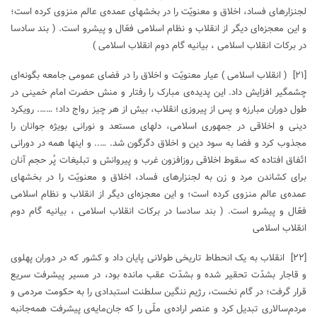
لجنزارهای فساد، اخلاق و معنویّت را در بخشهای عمده‌ی عالم منزوی کرده است؛
و این معجزه‌ای دیگر از انقلاب و نظام اسلامی فعّال و پیشرو است. ( بند سادسا
در برکات انقلاب اسلامی ، بیانیه گام دوم انقلاب اسلامی )
[۲۱]
( انقلاب اسلامی ) عیار معنویّت و اخلاق را در فضای عمومی جامعه بگونه‌ای
چشمگیر افزایش داد. این پدیده‌ی مبارک را رفتار و منش حضرت امام خمینی در
طول دوران مبارزه و پس ‌از پیروزی انقلاب، بیش ‌از هر چیز رواج داد؛ ……. رویکرد
دینی و اخلاقی در جمهوری اسلامی، دلهای مستعد و نورانی بویژه جوانان را
مجذوب کرد و فضا به سود دین و اخلاق دگرگون شد. ….. و اینها همه در دورانی
اتّفاق افتاده که سقوط اخلاقی روزافزون غرب و پیروانش و تبلیغات پُر حجم آنان
برای کشاندن مرد و زن به لجنزارهای فساد، اخلاق و معنویّت را در بخشهای
عمده‌ی عالم منزوی کرده است؛ و این معجزه‌ای دیگر از انقلاب و نظام اسلامی
فعّال و پیشرو است. ( بند سادسا در برکات انقلاب اسلامی ، بیانیه گام دوم
انقلاب اسلامی
[۲۲]
انقلاب به یک انحطاط تاریخی طولانی پایان داد و کشور که در دوران پهلوی
و قاجار بشدّت تحقیر شده و بشدّت عقب مانده بود، در مسیر پیشرفت سریع
قرار گرفت؛ در گام نخست، رژیم ننگین سلطنت استبدادی را به حکومت مردمی و
مردم‌سالاری تبدیل کرد و عنصر اراده‌ی ملّی را که جان‌مایه‌‌ی پیشرفت همه‌جانبه