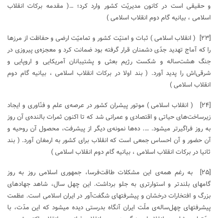
و حقیقی است در کانون مدیریّت کشور وارد کرد؛ …( مقدمه برکات انقلاب
اسلامی ، بیانیه گام دوم انقلاب اسلامی )
[۲۳]
( انقلاب اسلامی ) ثبات و امنیّت کشور و تمامیّت ارضی و حفاظت از مرزها
را که آماج تهدید جدّی دشمنان قرار گرفته بود ضمانت کرد و معجزه‌ی پیروزی در
جنگ هشت‌ساله و شکست رژیم بعثی و پشتیبانان آمریکایی و اروپایی و
شرقی‌اش را پدید ‌آورد. ( بند اولا در برکات انقلاب اسلامی ، بیانیه گام دوم
انقلاب اسلامی )
[۲۴]
( انقلاب اسلامی ) موتور پیشران کشور در عرصه‌ی علم و فنّاوری و ایجاد
زیرساخت‌های حیاتی و اقتصادی و عمرانی شد که تا اکنون ثمرات بالنده‌ی آن روز
به روز فراگیرتر میشود. …. ده‌ها نمونه‌ی دیگر از پیشرفت، محصول آن روحیه و
آن حضور و آن احساس جمعی است که انقلاب برای کشور به ارمغان آورد. ( بند
ثانیا در برکات انقلاب اسلامی ، بیانیه گام دوم انقلاب اسلامی )
[۲۵]
به رغم همه‌ی این مشکلات طاقت‌فرسا، جمهوری اسلامی روز به روز
گامهای بلندتر و استوارتری به جلو برداشت. این چهل سال، شاهد جهادهای
بزرگ و افتخارات درخشان و پیشرفتهای شگفت‌آور در ایران اسلامی است. عظمت
پیشرفتهای چهل‌ساله‌ی ملّت ایران آنگاه بدرستی دیده میشود که این مدّت، با