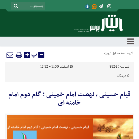
پ
گروه :
صفحه اول
/
ویژه
شناسه :
9524
15 اسفند 1400 - 18:52
0
دیدگاه
قیام حسینی ، نهضت امام خمینی ؛ گام دوم امام
خامنه ای