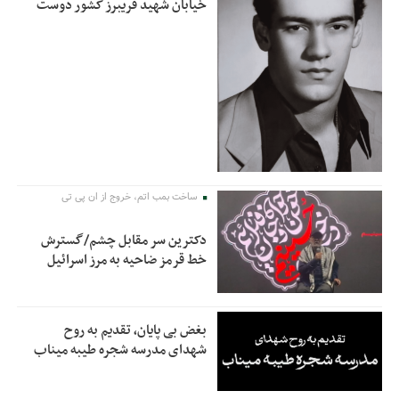
خیابان شهید فریبرز کشور دوست
ساخت بمب اتم، خروج از ان پی تی
دکترین سر مقابل چشم/گسترش
خط قرمز ضاحیه به مرز اسرائیل
بغض بی پایان، تقدیم به روح
شهدای مدرسه شجره طیبه میناب