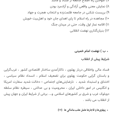
۷) آموختن راه اصلاح جامعه از فساد و فاسد
۸) نمایش معنی واقعی آزادگی و آزادمرد بودن
۹) بن‌بست شکنی در جامعه ظلمت‌زده و انتخاب هجرت و جهاد
۱۰) مجاهده در راه اسلام تا پای اهدای جان خود و اهل‌بیت خویش
۱۱) اقامه نماز اول وقت، حتی در میدان جنگ
۱۲) بنیان‌گذاری نهضت انقلابی
ب ) نهضت امام خمینی
شرایط پیش از انقلاب
فساد مالی واخلاقی دربار پهلوی ، ناکارآمدی ساختار اقتصادی کشور ، غرب‌گرایی
و باستان گرایی حکومت پهلوی برای تضعیف اسلام ، انسداد نظام سیاسی ،
اختناق و استبداد شدید ، نارضایتی‌های اجتماعی ؛ دخالت شدید سفارت امریکا
و انگلیس در امور داخلی ایران ، محرومیت و بی عدالتی ، سیطره نظام سلطه
دوبلوک غرب و شرق بر کشورهای اسلامی و…. برخی از شرایط ایران و جهان پیش
از انقلاب می باشد .
پهلوی‌ها و قاجارها عامل عقب ماندگی ها
[۱۷]