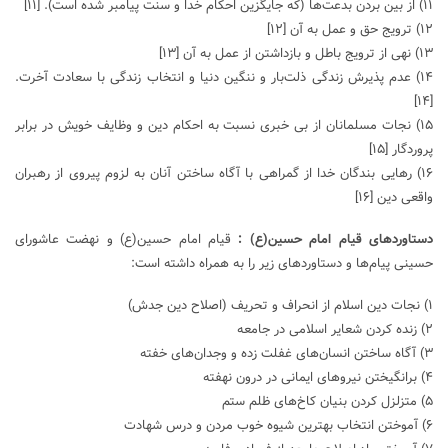
۱۱) از بین بردن بدعت‌ها (که جایگزین احکام خدا و سنت پیامبر شده است).
[۱۱]
۱۲) ترویج حق و عمل به آن
[۱۲]
۱۳) نهی از ترویج باطل و بازداشتن از عمل به آن
[۱۳]
۱۴) عدم پذیرش زندگی ذلت‌بار و ننگین دنیا و انتخاب زندگی با سعادت آخرت.
[۱۴]
۱۵) نجات مسلمانان از بی خبری نسبت به احکام دین و وظایف خویش در برابر
پروردگار
[۱۵]
۱۶) رهایی بندگان خدا از گمراهی با آگاه ساختن آنان به لزوم پیروی از رهبران
واقعی دین
[۱۶]
دستاوردهای قیام امام حسین(ع) :
قیام امام حسین(ع) و نهضت عاشورای
حسینی پیام‌ها و دستاوردهای زیر را به همراه داشته است:
۱) نجات دین اسلام از انحراف و تحریف (اصلاح دین جدش)
۲) زنده کردن شعایر اسلامی در جامعه
۳) آگاه ساختن انسان‌های غفلت زده و وجدان‌های خفته
۴) برانگیختن نیروهای ایمانی در درون نهفته
۵) متزلزل کردن بنیان کاخ‌های ظلم ستم
۶) آموختن انتخاب بهترین شیوه خوب مردن و درس شهادت