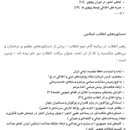
تحقیر کشور در دوران پهلوی
[۱۸]
ضربه های اخلاقی توسط پهلوی ها
[۱۹]
و…..
دستاوردهای انقلاب اسلامی
رهبر انقلاب در بیانیه گام دوم انقلاب ؛ برخی از دستاوردهای عظیم و درخشان و
بی‌نظیر مکتسبه را که از ان تحت عنوان برکات انقلاب نیز نام برده اند ؛ چنین
است :
ثبات و امنیت و حفظ تمامیت ارضی ایران
مجذوب کردن دل‌ها و ارتقاء رویکردهای دینی و اخلاقی در ج ا
به اوج رسیدن مشارکت سیاسی مردم و مسابقه‌ی خدمت‌رسانی
ارتقاء شگفت‌آور بینش سیاسی آحاد مردم
افزایش چشمگیر معنویت و اخلاق در فضای عمومی جامعه
[۲۰]
رواج اخلاق بر اثر انقلاب اسلامی
[۲۱]
ایستادگی روزافزون در برابر قلدران و زورگویان و مستکبران جهان
مظاهر عزت :جمهوری ا (عزت ملی، روابط خارجی، مرزبندی با دشمن)
دستاوردهای شگفت‌آور در رستاخیز علمی کشور: ( موتور پیشران کشور در عرصه‌ی علم و فنّاوری و
ایجاد زیرساخت‌های حیاتی و اقتصادی و عمرانی )
گام‌های بلند جمهوری ا در مبارزه با بی‌عدالتی و ارتقاء جایگاه عدالت ( سنگین کردن کفه‌ی عدالت
در تقسیم امکانات عمومی کشور)