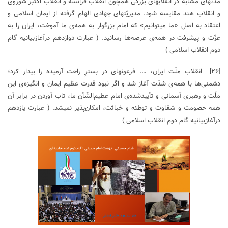
مدّتهای مشابه در انقلابهای بزرگی همچون انقلاب فرانسه و انقلاب اکتبر شوروی
و انقلاب هند مقایسه شود. مدیریّتهای جهادی الهام گرفته از ایمان اسلامی و
اعتقاد به اصل «ما میتوانیم» که امام بزرگوار به همه‌ی ما آموخت، ایران را به
عزّت و پیشرفت در همه‌ی عرصه‌ها رسانید. ( عبارت دوازدهم درآغازبیانیه گام
دوم انقلاب اسلامی )
[۲۶]
انقلاب ملّت ایران، …. فرعونهای در بسترِ راحت آرمیده را بیدار کرد؛
دشمنی‌ها با همه‌ی شدّت آغاز شد و اگر نبود قدرت عظیم ایمان و انگیزه‌ی این
ملّت و رهبری آسمانی و تأییدشده‌ی امام عظیم‌الشّأن ما، تاب آوردن در برابر آن
همه خصومت و شقاوت و توطئه و خباثت، امکان‌پذیر نمیشد. ( عبارت یازدهم
درآغازبیانیه گام دوم انقلاب اسلامی )