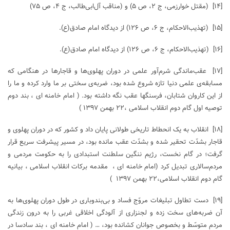
[۱۴]
(مقتل خوارزمی، ج ۲، ص ۵) و (مناقب آل‌ابی‌طالب، ج ۴، ص ۷۵)
[۱۵]
(تهذیب‌الاحکام، ج ۶، ص ۱۲۶) از دیدگاه امام صادق(ع).
[۱۶]
(تهذیب‌الاحکام، ج ۶، ص ۱۲۶) از دیدگاه امام صادق(ع).
[۱۷]
عقب‌ماندگی شرم‌آور علمی در دوران پهلوی‌ها و قاجارها در هنگامی که
مسابقه‌ی علمی دنیا تازه شروع شده بود، ضربه‌ی سختی بر ما وارد کرده و ما را
از این کاروان شتابان، فرسنگها عقب نگه داشته بود. ( امام خامنه ای ، بند دوم
توصیه اول گام دوم انقلاب اسلامی ،۲۲ بهمن ۱۳۹۷ )
[۱۸]
انقلاب به یک انحطاط تاریخی طولانی پایان داد و کشور که در دوران پهلوی و
قاجار بشدّت تحقیر شده و بشدّت عقب مانده بود، در مسیر پیشرفت سریع قرار
گرفت؛ در گام نخست، رژیم ننگین سلطنت استبدادی را به حکومت مردمی و
مردم‌سالاری تبدیل کرد (امام خامنه ای ، مقدمه برکات انقلاب اسلامی ، بیانیه
گام دوم انقلاب اسلامی،۲۲ بهمن ۱۳۹۷ )
[۱۹]
دست تطاول تبلیغات مروّج فساد و بی‌بندوباری در طول دوران پهلوی‌ها به
آن ضربه‌های سخت زده و لجنزاری از آلودگی اخلاقی غربی را به درون زندگی
مردم متوسّط و بخصوص جوانان کشانده بود، … ( امام خامنه ای ، بند سادسا در