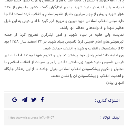
پای آن‌ها خون‌های بسیاری ریخته شد تا امروز استقلال و عزت کشور حفظ شود.
نماینده ولی فقیه در
بنیاد شهید و امور ایثارگران
گفت: کشور ما بیش از ۲۲۰
هزار شهید و بیش از چهار میلیون جانباز تقدیم اسلام و انقلاب کرده است؛ لذا جا
دارد مبانی انقلاب اسلامی مورد تبیین و ترویج قرار گیرد تا ادای دینی به این خیل
عظیم شهدا و خانواده‌های معظم آنها باشد.
نماینده ولی فقیه در
بنیاد شهید و امور ایثارگران
تصریح کرد: از جمله
تیزهوشی‌های امام خمینی (ره) تاسیس بنیاد شهید در ۲۲ اسفند سال ۱۳۵۸ بود
تا از پیشکسوتان انقلاب و شهدای انقلاب حمایت شود.
وی ادامه داد: امام راحل خود پیشتاز تجلیل و تکریم شهدا بودند؛ لذا با صدور
فرمان تاسیس بنیاد شهید زیرساختی دفاعی را برای صیانت از انقلاب اسلامی با
تجلیل و تکریم پیشکسوتان انقلاب اسلامی بنیان نهادند تا از این رهگذر جایگاه
و اهمیت انقلاب و پیشکسوتان آن را نشان دهند.
انتهای پیام/
اشتراک گذاری :
لینک کوتاه :
https://www.isarpress.ir/?p=9407