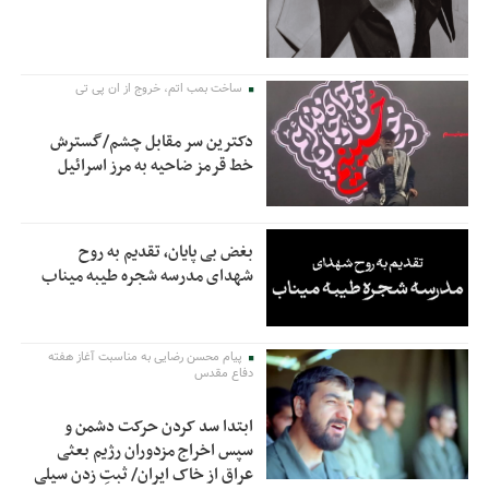
ساخت بمب اتم، خروج از ان پی تی
دکترین سر مقابل چشم/گسترش
خط قرمز ضاحیه به مرز اسرائیل
بغض بی پایان، تقدیم به روح
شهدای مدرسه شجره طیبه میناب
پیام محسن رضایی به مناسبت آغاز هفته
دفاع مقدس
ابتدا سد کردن حرکت دشمن و
سپس اخراج مزدوران رژیم بعثی
عراق از خاک ایران/ ثبتِ زدن سیلی