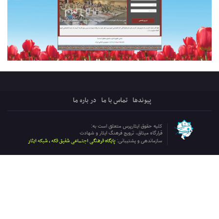
پیوندها
تماس با ما
در باره ما
کلیه حقوق ایثارپرس متعلق است به:
قرارگاه میثاق، ترویج فرهنگ ایثار و شهادت
پایگاه فرهنگی اجتماعی شفیق فکه ، شبکه ایثار
سازماندهی و پشتیبانی: