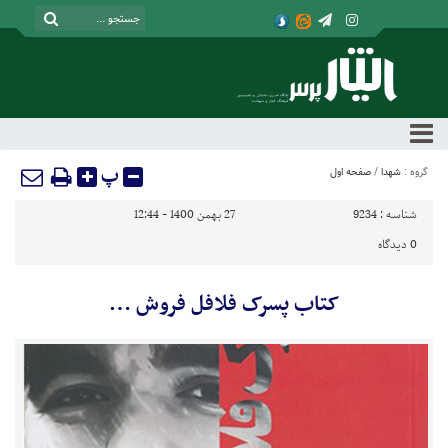
پ
گروه :
شهدا
/
صفحه اول
شناسه :
9234
27 بهمن 1400 - 12:44
0
دیدگاه
کتاب پسرک فلافل فروش …