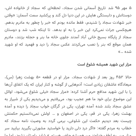
۵ مهر ۹۵ شد تاریخ آسمانی شدن سجاد، لحظه‌ای که سجاد از خانواده اش،
دوستانش و دلبستگی هایش در این دنیا دل کَند و پرکشید سمت آسمان: «وقتی
خبر شهادت سجاد را شنیدم، فقط مانده بودم که خبر را چطور به مادرم بدهم.
هیچکسی جرات نمی‌کرد این خبر را به او بدهد. تا اینکه شب شد و دوستان
سجاد از پایگاه بسیج خانی آباد آمدند جلوی خانه ما بنر و حجله بزنند، مادرم
همان موقع که بنر را نصب می‌کردند عکس سجاد را دید و فهمید که او شهید
شده …»
مزار این شهید همیشه شلوغ است
حالا ۴۵۲ روز بعد از شهادت سجاد، مزار او در قطعه ۵۰ بهشت زهرا (س)،
میعادگاه عاشقان زیادی است؛ آدم‌هایی از گوشه و کنار ایران که یک اتفاق آن‌ها
را با این شهید مدافع حرم آشنا کرده: «مزار سجاد خیلی شلوغ می‌شود، اوائل
این موضوع برای خود ما هم عجیب بود، می‌رفتیم و می‌دیدیم یکی از شیراز به
عشق سجاد بلند شده آمده تهران، یکی در گرگان خواب سجاد را دیده و آمده
بهشت زهرا، یکی در قم، یکی در اصفهان و … اولش نمی‌دانستیم حکمتش
چیست بعد دیدیم حکمت این شلوغی، برمی گردد به وصیت نامه سجاد که
خطاب به مردم گفته: «اگر درد دلی دارید یا خواستید مشورتی بگیرید بیایید سر
مزار من. به لطف خداوند من همیشه حاضر هستم.» شاید باورتان نشود، اما ما