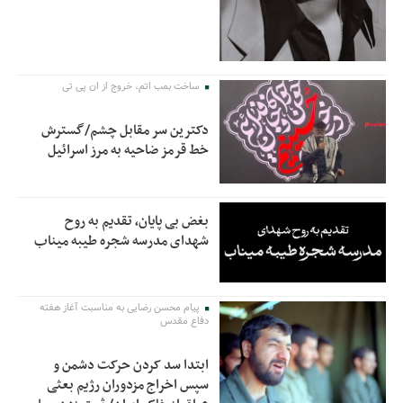
ساخت بمب اتم، خروج از ان پی تی
دکترین سر مقابل چشم/گسترش
خط قرمز ضاحیه به مرز اسرائیل
بغض بی پایان، تقدیم به روح
شهدای مدرسه شجره طیبه میناب
پیام محسن رضایی به مناسبت آغاز هفته
دفاع مقدس
ابتدا سد کردن حرکت دشمن و
سپس اخراج مزدوران رژیم بعثی