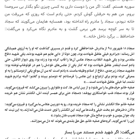
سوریه هستم. گفت: اگر من را دوست داری به کسی چیزی نگو بگذار بی سروصدا
بروم. من هم به حرفش گوش کردم. حتی یادم است که روزی که می‌رفت من
خانه نبودم، سجاد را مادرم راه انداخته بود، همسایه هایمان می‌گویند که سجاد
تا به سر کوچه برسد هی برمی گشت و به مادرم نگاه می‌کرد و می‌گفت::
خداحافظ … برگرد داخل خانه…»
سجاد ۱۸ شهریور ۹۵ از مادرش خداحافظی کرد و قدم در مسیری گذاشت که او را به آرزوی همیشگی
اش رساند: «برادرم خیلی عاشق شهادت بود، چون دوتا از دایی هایم هم شهید بودند، یکی شهید دفاع
مقدس بود و یکی شهید انقلاب، سجاد عکس آن‌ها را قاب کرده بود و زده بود روی دیوار اتاقش، حتی
یادم است اینقدر عاشق شهادت بود که کنار یکی از عکس‌های خودش را هم در فوتوشاپ نوشته بود:
«شهید سجاد زبرجدی، دفاع از اسلام وظیفه ماست.» یادم است که من آن موقع یکی ازدوستانم را به او
معرفی کرده بودم برای ازدواج و این عکس را فرستادم که دوستم ببیند و گفتم: البته برادرم شهید
نشده، اما خیلی عاشق شهادت است…»
صفیه خانم حرف‌های ما را می‌شنود و از بین لباس ها، کت و شلواری را بیرون می‌کشد که فیروزه می‌گوید،
قرار بوده سجاد شب خواستگاری بپوشد: «سجاد حتی برای همسر آینده اش، انگشتر نشان هم خریده
بود.»
صفیه خانم حالا انگشتر نشانی را که سجاد خریده بود، رو به دوربین عکاس ما می‌گیرد و فیروزه می‌گوید:
«الان دختر‌های دم بخت خیلی وقت‌ها می‌آیند این انگشتر را توی دست شان می‌اندازند، به این نیت که
یک جوان مومن و خوب و صالح مثل خود سجاد نصیب شان بشود.»
این را که می‌گوید، گریه‌های صفیه خانم، هق هق بلندی می‌شوند که دل می‌سوزانند.
می‌گفت: اگر شهید شدم مستند من را بساز