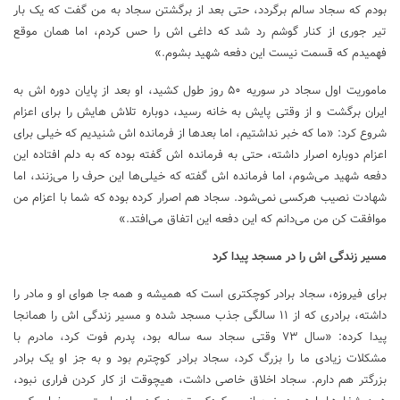
بودم که سجاد سالم برگردد، حتی بعد از برگشتن سجاد به من گفت که یک بار
تیر جوری از کنار گوشم رد شد که داغی اش را حس کردم، اما همان موقع
فهمیدم که قسمت نیست این دفعه شهید بشوم.»
ماموریت اول سجاد در سوریه ۵۰ روز طول کشید، او بعد از پایان دوره اش به
ایران برگشت و از وقتی پایش به خانه رسید، دوباره تلاش هایش را برای اعزام
شروع کرد: «ما که خبر نداشتیم، اما بعد‌ها از فرمانده اش شنیدیم که خیلی برای
اعزام دوباره اصرار داشته، حتی به فرمانده اش گفته بوده که به دلم افتاده این
دفعه شهید می‌شوم، اما فرمانده اش گفته که خیلی‌ها این حرف را می‌زنند، اما
شهادت نصیب هرکسی نمی‌شود. سجاد هم اصرار کرده بوده که شما با اعزام من
موافقت کن من می‌دانم که این دفعه این اتفاق می‌افتد.»
مسیر زندگی اش را در مسجد پیدا کرد
برای فیروزه، سجاد برادر کوچکتری است که همیشه و همه جا هوای او و مادر را
داشته، برادری که از ۱۱ سالگی جذب مسجد شده و مسیر زندگی اش را همانجا
پیدا کرده: «سال ۷۳ وقتی سجاد سه ساله بود، پدرم فوت کرد، مادرم با
مشکلات زیادی ما را بزرگ کرد، سجاد برادر کوچترم بود و به جز او یک برادر
بزرگتر هم دارم. سجاد اخلاق خاصی داشت، هیچوقت از کار کردن فراری نبود،