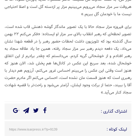
هروقت سر مزار سجاد می‌رویم می‌بینیم مزار پر ازدسته گل است و اصلا احتیاجی
نیست ما با خودمان گل ببریم.»
برای فیروزه مزار سجاد حالا با یک تصویر ماندگار گوشه ذهنش قاب شده است،
تصویر لحظه‌ای که رهبر انقلاب بالای سر مزار او ایستاده: «فکر می‌کنم ۲۲ بهمن
سال گذشته بود که تلویزیون داشت لحظات حضور رهبر را در قطعه شهدا نشان
می‌داد، یک دفعه دیدم رهبر سر مزار سجاد رفته، همین جا یاد علاقه سجاد به
رهبر افتادم و از خوشحالی گریه کردم. می‌دانستم که چقدر برادرم از این اتفاق
خوشحال شده، بعد سریع این عکس در کانال‌ها هم پخش شد، الان هنوز که
هنوز است وقتی این عکس را می‌بینم احساس غرور می‌کنم، آرزویم هم دیدار با
رهبری است که هنوز قسمت مان نشده است، احساس می‌کنم اگر مادرم حضرت
آقا را ببیند، حتما از برکت وجود ایشان، آرامتر می‌شود و راحت‌تر با قضیه شهادت
سجاد کنار می‌آید.»
اشتراک گذاری :
لینک کوتاه :
https://www.isarpress.ir/?p=9139