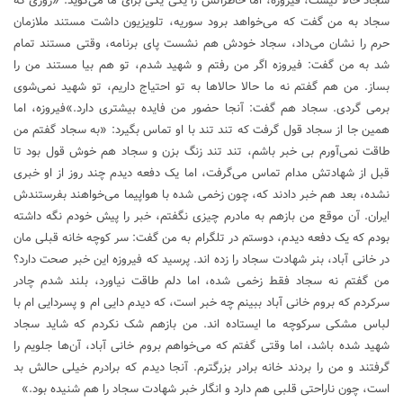
سجاد حالا نیست، فیروزه، اما خاطراتش را یکی یکی برای ما می‌گوید: «روزی که
سجاد به من گفت که می‌خواهد برود سوریه، تلویزیون داشت مستند ملازمان
حرم را نشان می‌داد، سجاد خودش هم نشست پای برنامه، وقتی مستند تمام
شد به من گفت: فیروزه اگر من رفتم و شهید شدم، تو هم بیا مستند من را
بساز. من هم گفتم نه ما حالا حالا‌ها به تو احتیاج داریم، تو شهید نمی‌شوی
برمی گردی. سجاد هم گفت: آنجا حضور من فایده بیشتری دارد.»فیروزه، اما
همین جا از سجاد قول گرفت که تند تند با او تماس بگیرد: «به سجاد گفتم من
طاقت نمی‌آورم بی خبر باشم، تند تند زنگ بزن و سجاد هم خوش قول بود تا
قبل از شهادتش مدام تماس می‌گرفت، اما یک دفعه دیدم چند روز از او خبری
نشده، بعد هم خبر دادند که، چون زخمی شده با هواپیما می‌خواهند بفرستندش
ایران. آن موقع من بازهم به مادرم چیزی نگفتم، خبر را پیش خودم نگه داشته
بودم که یک دفعه دیدم، دوستم در تلگرام به من گفت: سر کوچه خانه قبلی مان
در خانی آباد، بنر شهادت سجاد را زده اند. پرسید که فیروزه این خبر صحت دارد؟
من گفتم نه سجاد فقط زخمی شده، اما دلم طاقت نیاورد، بلند شدم چادر
سرکردم که بروم خانی آباد ببینم چه خبر است، که دیدم دایی ام و پسردایی ام با
لباس مشکی سرکوچه ما ایستاده اند. من بازهم شک نکردم که شاید سجاد
شهید شده باشد، اما وقتی گفتم که می‌خواهم بروم خانی آباد، آن‌ها جلویم را
گرفتند و من را بردند خانه برادر بزرگترم. آنجا دیدم که برادرم خیلی حالش بد
است، چون ناراحتی قلبی هم دارد و انگار خبر شهادت سجاد را هم شنیده بود.»