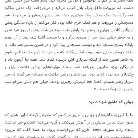
همه شغل‌ها را هم در نوجوانی و کودکی تجربه کرد. یادم است سن خیلی کمی
داشت، اما می‌رفت داخل پارک بلال کباب می‌کرد و می‌فروخت. یک مدتی شاگرد
تعمیرگاه بود، یک مدتی پیک موتوری بود، یعنی هم درسش را می‌خواند هم
مسجدش را می‌رفت و هم کمک خرج خانه بود، فکر می‌کنم از یازده سالگی یعنی
از وقتی کلاس چهارم یا پنجم بود پایش به مسجد باز شد، یعنی در روز عید غدیر
و به خاطر جشن عید، سر از مسجد درآورد و با مسجد آشنا شد، بعد از آن عضو
پایگاه بسیج مسجد شد و دوست مسجدی پیدا کرد و در همین مسیر هم ماند. با
اینکه درسش خیلی خوب بود، اما می‌گفت که من دوست دارم جذب نظام بشوم
به خاطر همین بعد از اینکه سربازی اش درسپاه تمام شد، همه جا آزمون داد و
در یگان ویژه صابرین پذیرفته شد. سجاد مهارت‌های زیادی داشت، راپل و
چتربازی بلد بود، تکاور بود، مهارت‌های رزمی داشت و همیشه می‌گفت که من
سرباز رهبر هستم، اصلا خط قرمزش رهبری بودند. خیلی هم دلش می‌خواست
رهبر را از نزدیک ببیند…»
جوانی که عاشق شهادت بود
ما با فیروزه خاطره‌های جوانی را مرور می‌کنیم که مادرش گوشه اتاق، هنوز که
هنوز است لباس هایش را در آغوش می‌کشد و گریه می‌کند: «مادرم خبر نداشت
سجاد رفته سوریه، دفعه آخری که می‌خواست برود، به همه گفت که می‌رود
اصفهان ماموریت، اما به من راستش را گفت. گفت: تو حواست باشد که من