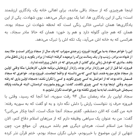
اینجا هرچیزی که از سجاد باقی مانده، برای اهالی خانه یک یادگاری ارزشمند
است؛ یکی از این یادگاری ها، اما یک بوی دیگر می‌دهد، بوی شهادت. یکی از این
یادگاری‌ها همان لباسی خاکی رنگی است که لحظه شهادت تن سجاد بوده،
همان که هم جای گلوله دارد و هم رد خون؛ همان که حالا مادر سجاد، به
هرکسی که به خانه اش می‌آید، یک تکه اش را تبرک می‌دهد.
این را خواهر سجاد به ما می‌گوید؛ فیروزه زبرجدی سهراب که یک سال از سجاد بزرگتر است و حالا بعد
از شهادت برادر، زینب وار یک رسالت بزرگ را برعهده گرفته؛ اینکه از برادر بگوید و زبان ناطق مادر
باشد. مادری که خودش زبانی برای گفتن از شیرمردی که در دامان پرورانده ندارد.
فیروزه، اما قبل از این هم رازدار برادر بوده، رازدار آرزوهایش، برنامه هایش، کارهایش؛ مثلا وقتی اولین
بار سجاد عازم سوریه شده، تنها کسی که می‌دانسته او واقعا کجاست، فیروزه بوده. خواهری که سجاد
قسمش داده بوده که از اعزامش به کسی چیزی نگوید و کسی را نگران نکند: «سجاد اولین باری که رفته
سوریه، وقتی اینجا بود به کسی چیزی نگفت، گفت: می‌روم ماموریت کردستان، البته فرمانده پایگاه
بسیجش خبرداشت، اما به ما چیزی نگفته بود می‌خواست نگران نشویم.»
سجاد اولین بار ماه رمضان سال ۹۴ رفت سوریه، اما آنجا که رسید، وقتی با
فیروزه حرف زد نتوانست رازش را دلش نگه دارد و به او گفت که به سوریه رفته:
«به من گفت که الان دمشقم، گفتم سجاد آنجا جنگ است، آنجا چکار می‌کنی؟
گفت: من به عنوان یک سپاهی وظیفه دارم که از مرز‌های اسلام دفاع کنم، الان
اینجا مرز اسلام است، هرجای دیگری هم باشد می‌روم. آن موقع من، چون
تنهایی از این موضوع با خبربودم، خیلی نگران سجاد بودم، ختم قرآن نذر کرده