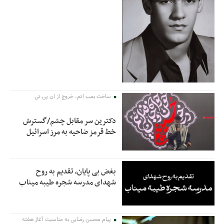
ساخت بمب اتم، خروج از ان پی تی
دکترین سر مقابل چشم/گسترش
خط قرمز ضاحیه به مرز اسرائیل
بغض بی پایان، تقدیم به روح
شهدای مدرسه شجره طیبه میناب
پیام محسن رضایی به مناسبت آغاز هفته