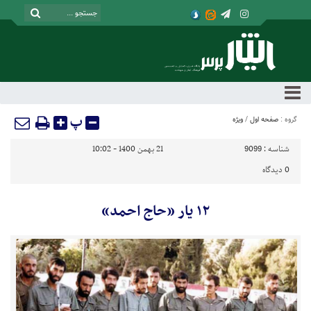
پ
گروه :
صفحه اول
/
ویژه
شناسه :
9099
21 بهمن 1400 - 10:02
0
دیدگاه
۱۲ یار «حاج احمد»