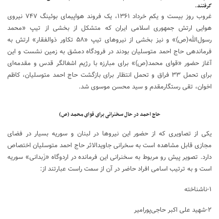
گرفتند.
غروب روز بیست و یکم خرداد ۱۳۶۱، یک فروند هواپیمای بوئینگ ۷۴۷ نیروی
هوایی ارتش جمهوری اسلامی ایران که متشکل از بخشی از تیپ «محمد
رسول‌الله(ص)» و نیز بخشی از نیروهای تیپ «۵۸ تکاور ذوالفقار» ارتش به
فرماندهی حاج احمد متوسلیان بودند در فرودگاه دمشق به زمین نشست و این
آغاز حضور «قوای محمد(ص)» برای مبارزه با رژیم اشغالگر قدس و مقدمه‌ای
برای تحمل ۳۳ فراق و تحمل انتظار برای بازگشت حاج احمد متوسلیان، کاظم
اخوان، تقی رستگارمقدم و سید محسن موسوی شد.
حاج احمد در حال سخنرانی برای قوای محمد (ص)
یکی از تصاویری که از حضور این نیروها در لبنان و سوریه بسیار در فضای
مجازی قابل مشاهده است به سخرانی جاویدالاثر حاج احمد متوسلیان اختصاص
دارد. تصویر پیش رو مربوط به سخنرانی این فرمانده در اردوگاه «زَبدانی» سوریه
است و به ترتیب اسامی افراد حاضر در آن از سمت راست عبارتند از:
۱-ناشناخته
۲-شهید علی اکبر حاجی‌پورامیر