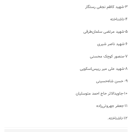
۳-شهید کاظم نجفی رستگار
۴-ناشناخته
۵-شهید مرتضی سلمان‌طرقی
۶-شهید ناصر شیری
۷-منصور کوچک محسنی
۸-شهید علی میر رییس‌اسکویی
۹- حسن شاه‌حسینی
۱۰-جاویدالاثر حاج احمد متوسلیان
۱۱-جعفر جهروتی‌زاده
۱۲-ناشناخته.