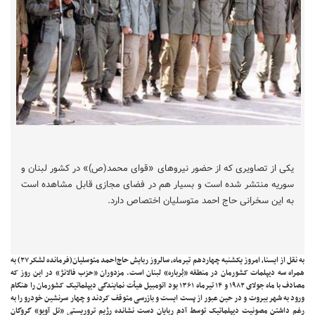
یکی از تصاویری که از حضور نیروهای «قوای محمد(ص)» در کشور لبنان و
سوریه منتشر شده است و بسیار هم در فضای مجازی قابل مشاهده است
به این سخرانی حاج احمد متوسلیان اختصاص دارد.
به نقل از
ایسنا، امروز یکشنبه چهاردهم تیرماه، سالروز ربایش حاج‌احمد متوسلیان(فرمانده لشکر۲۷) به
همراه سه دیپلمات کشورمان در منطقه «بُرباره» لبنان است. مزدوران «حزب فالانژ» در این روز که
مصادف با ماه جولای ۱۹۸۲ و ۱۴ تیرماه ۱۳۶۱ بود اتومبیل هیأت نمایندگی دیپلماتیک کشورمان را هنگام
ورود به شهر بیروت و در حین عبور از پست ایست و بازرسی متوقف کردند و چهار سرنشین خودرو را به
رغم داشتن مصونیت دیپلماتیک توسط آدم ربایان دست نشانده رژیم تروریستی «تل آویو» گروگان