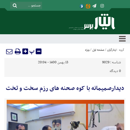
پ
گروه :
ایثارگران
/
صفحه اول
/
ویژه
شناسه :
9029
13 بهمن 1400 - 20:04
0
دیدگاه
دیدارصمیمانه با کوه صحنه های رزم سخت و تخت