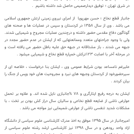
در شرق تهران ؛ توفیق دیدارصمیمی حاصل شد داشته باشیم .
جانباز قطع نخاع ؛ حسن مهرپویا از امرای نیروی زمینی ارتش جمهوری اسلامی
می باشد . وی از سال ۱۳۵۸ در کردستان و سپس در عملیات ها و صحنه های
گوناگون دفاع مقدس حضور داشته و درچندین عملیات مجروح و شیمیایی شدند.
ولی با وجود جراحتهای متعدد وممانعتهایی که از ایشان در عدم حضور مجدد در
جبهه می شدند ، باز مشتاقانه در جبهه حق علیه باطل حضور می یافته است و
در مرحله آخر با اصابت ۱۲۳ترکش خمپاره قطع نخاع و شیمیایی میشود .
علیرغم نامساعد بودن شرایط عمومی وی ، ایشان بنا درخواست ، خلاصه ای از
سیرحضورخود از کردستان وجبهه های نبرد و مجروحیت های خود وپس از جنگ را
بیان کردند .
ایشان به درجه رفیع ایثارگری و ۷۸ %جانبازی نایل شده اند. و علاوه بر تحمل
عوارض ناشی از ضایعه قطع نخاعی و سالیان سال دراز کش بودن بر تخت ، با
مشکلات شدید تنفسی ناشی از عوارض شمیمایی نیز مواجه می باشد .
امیرجانباز در سال ۱۳۹۵ موفق به اخذ مدرک کار‌شناسی علوم سیاسی از دانشگاه
ازاد واحد رودهن و در سال ۱۳۹۸ نیز کارشناسی ارشد رشته علوم سیاسی از