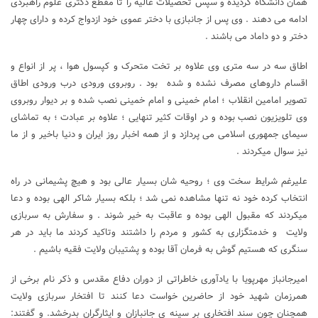
همان دانشگاه گردیده و سپس تحصیلات عالیه را تا مقطع دکتری علوم راهبردی
ادامه می دهند . وی پس از جانبازی با دختر عموی خود ازدواج کرده و دارای چهار
دختر و دو داماد می باشند .
اطاق سه در سه متری وی علاوه بر تخت متحرک و کپسول هوا ، پر از انواع و
اقسام داروهای مصرف نشده و شده بود . روبروی ورودی درب ورودی اطاق
تصویر امامین انقلاب ؛ امام خمینی و امام خمینی نصب شده و بر دیوار روبروی
وی تلویزیون نصب بوده و در اوقات کثیر تنهایی ؛ علاوه بر عبادت ؛ به تماشای
سیمای جمهوری اسلامی می پردازد و از همه اخبار روز ایران و دنیا باخیر و از ما
نیز سوال میکردند .
علیرغم شرایط سخت وی ؛ روحیه شان بسیار عالی بود و هیچ پشیمانی در راه
انتخاب کرده خود نه تنها مشاهده نمی شد ؛ بلکه بسیار شاکر الهی بوده و دعا
میکردند که مقبول الهی بوده و عاقبت به خیر شوند . و سفارش به سربازی
ولایت و خدمتگزاری به کشور و مردم را داشتند وتاکید کردند ما باید در هر
سنگری که هستیم گوش به فرمان آقا بوده و پشتیبان ولایت فقیه باشیم .
امیرجانباز مهرپویا با یادآوری خاطراتی از دوران دفاع مقدس و ذکر نام برخی از
همرزمان شهید خود از حاضرین خواست دعا کنند تا افتخار سربازی ولایت
همچنان چون سند افتخاری بر سینه ی جانبازان و ایثارگران بدرخشد. و گفتند: