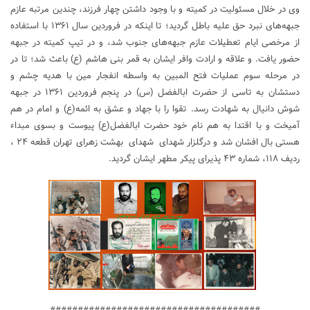
وی در خلال مسئولیت در کمیته و با وجود داشتن چهار فرزند، چندین مرتبه عازم
جبهه‌های نبرد حق علیه باطل گردید؛ تا اینکه در فروردین سال ۱۳۶۱ با استفاده
از مرخصی ایام تعطیلات عازم جبهه‌های جنوب شد، و در تیپ کمیته در جبهه
حضور یافت. و علاقه و ارادت وافر ایشان به قمر بنی هاشم (ع) باعث شد؛ تا در
در مرحله سوم عملیات فتح المبین به واسطه انفجار مین با هدیه چشم و
دستشان به تاسی از حضرت ابالفضل (س) در پنجم فروردین ۱۳۶۱ در جبهه
شوش دانیال به شهادت رسد. تقوا را با جهاد و عشق به ائمه(ع) و امام در هم
آمیخت و با اقتدا به هم نام خود حضرت ابالفضل(ع) پیوست و بسوی مبداء
هستی بال افشان شد و درگلزار شهدای شهدای
بهشت زهرای تهران قطعه ۲۴ ،
ردیف ۱۱۸، شماره ۴۳ پذیرای پیکر مطهر ایشان گردید.