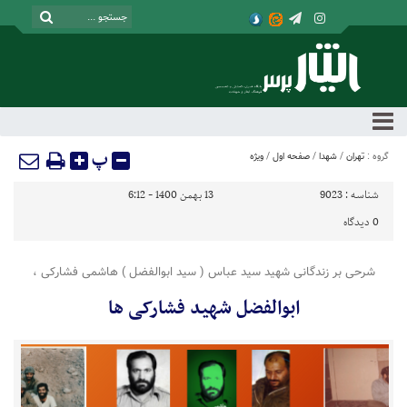
پ
گروه :
تهران
/
شهدا
/
صفحه اول
/
ویژه
شناسه :
9023
13 بهمن 1400 - 6:12
0
دیدگاه
شرحی بر زندگانی شهید سید عباس ( سید ابوالفضل ) هاشمی فشارکی ،
ابوالفضل شهید فشارکی ها