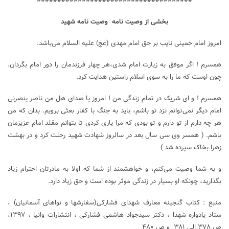
######################################
بخشی از وصیت نامه
وصیت نامه شهید
امروز امام خمینی نایب بر حق امام مهدی (عج) علیه السلام می‌باشد.
همسرم ! اگر موفق به زیارت امام شدی،هر چهار فرزندمان را دور امام بگردان.
چون اوست که ما را به سوی اسلام راستین هدایت کرد.
همسرم ! و‌ ای شریک در تمام زندگی من ! امروز یا صدای هل من ناصر ینصرنی
امام دیگر نمی‌توانم نزد تو باشم، باید به جنگ با کفار بعثی برویم. بدان که من
هر چه دارم از تو دارم و تو بودی که مرا یاری کردی تا بتوانم مقلد امام عزیزمان
باشم. ( همسر وی سی سال بعد در سالروز شهادت شهید رحلت کرد و در بهشت
زهرا بخاک سپرده شد )
و به شما وصیت می‌کنم، و خواهشمند از شما که اولا به مادرتان احترام زیاد
بگذارید، چونکه او بسیار در زندگی موثر بوده است و حق زیاد دارد.
منبع : کتاب گنجینه معارف شهدای فشارکی(سفارشها و نواهای آسمانیان) ،
ستاد یادواره شهدا ، دکتر سیدجواد هاشمی فشارکی ، انتشارات وانیا ، ۱۳۹۷،
ص ۳۷۸ الی ۳۸۱ و ص ۴۸۰