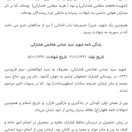
(شهیده فاطمه مطلبی فشارکی) و نوه ( طیبه مطلبی فشارکی) بوده‌اند که بر اثر
بمباران هوایی دشمن به‌ شهادت رسیده و مابقی جزء رزمندگان بوده‌اند.
همچنین یک شهید عزیز( حمیدرضا باب الخانی ) نیز از مدافعان حرم می باشد
که در سوریه به شهادت رسید .
زندگی نامه
شهید سید عباس هاشمی فشارکی
تاریخ تولد:
۲/۰۱/۱۳۲۱
تاریخ شهادت:
۵/۰۱/۱۳۶۱
شهید سید عباس هاشمی فشارکی، معروف به سید ابوالفضل، دوم فروردین
۱۳۲۱، در روستای فشارک اصفهان چشم به جهان گشود. نام پدر وی حاج سید
محمد و مادر ایشان خدیجه سادات (مطهرسادات) بود. که در سنوات اخیر مرحوم
شدند .
وی از همان اوان کودکی در یادگیری و بازگویی قرآن، و تاریخ اسلام و همچنین
احوالات ائمه اطهار(ع) علاقه بسیار زیادی از خود نشان می‌داد.
در زمان تحصیل در دبستان حافظ فشارک علاوه بر تحصیل در انجام امور خانه و
کمک به پدر و مادر موثر و مفید و پر تلاش بود. ایشان پس از اتمام دوره ابتدایی