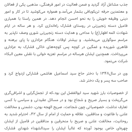
جذب مشاغل آزاد گردید و ضمن فعالیت در امور فرهنگی، مذهبی یکی از فعالان
و معتمدین حرفه تریکوبافی بشمار می‌آمد.و همواره می‌کوشید تا در کار و امور
دینی وظیفه خویش را به نحو احسن انجام دهد. در همین راستا با همیاری
فامیل دسته زنجیرزنی در روستای فشارک راه‌اندازی کرد. و هر ساله در ایام
شهادت ائمه اطهار(ع) با مداحی و هدایت دسته زنجیرزنی شوری وصف ناپذیر به
مراسم سوگواری می‌بخشید. و بیشتر اوقات هنگام عزاداری با پای برهنه و
ظاهری شوریده و غمگین در کوچه پس کوچه‌های خاکی فشارک به عزاداری
می‌پرداخت. همچنین ایشان هرساله در مراسم تعزیه خوانی با نقش معین البکاء
شرکت می‌نمود.
وی در سال۱۳۴۸ با دختر حاج سید اسماعیل هاشمی فشارکی ازدواج کرد و
صاحب سه پسر و یک دختر شد.
از خصوصیات بارز شهید سید ابوالفضل این بود،که از تجمل‌گرایی و اشرافی‌گری
می‌گریخت و بسیار صریح و شجاع بود و در مسائل عقیدتی و سیاسی با کسی
تعارف نداشت. خصوصیاتی چون شجاعت، صریح الهجه بودن، دشمنی و مخالفت
علنی با طاغوت و منافقین، علاقه و حمایت از امام از سال ۴۲، احترام شدید به
روحانیت، مخالفت علنی و صریح با منحرفین و منافقین در فامیل از ایشان
چهره‌ای خاص بوجود آورده که غالباً ایشان را سیدالشهداء شهدای فشارک