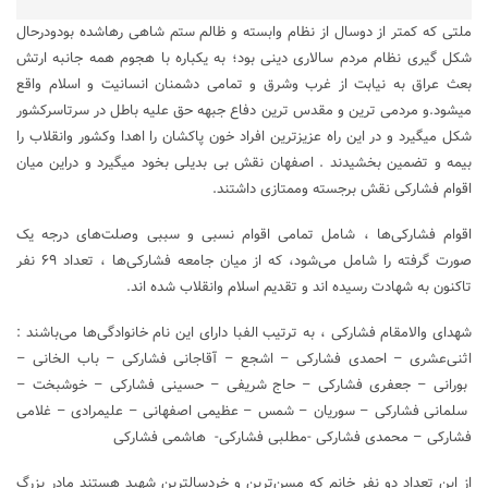
ملتی که کمتر از دوسال از نظام وابسته و ظالم ستم شاهی رهاشده بودودرحال
شکل گیری نظام مردم سالاری دینی بود؛ به یکباره با هجوم همه جانبه ارتش
بعث عراق به نیابت از غرب وشرق و تمامی دشمنان انسانیت و اسلام واقع
میشود.و مردمی ترین و مقدس ترین دفاع جبهه حق علیه باطل در سرتاسرکشور
شکل میگیرد و در این راه عزیزترین افراد خون پاکشان را اهدا وکشور وانقلاب را
بیمه و تضمین بخشیدند . اصفهان نقش بی بدیلی بخود میگیرد و دراین میان
اقوام فشارکی نقش برجسته وممتازی داشتند.
اقوام فشارکی‌ها ، شامل تمامی اقوام نسبی و سببی وصلت‌های درجه یک
صورت گرفته را شامل می‌شود، که از میان جامعه فشارکی‌ها ، تعداد ۶۹ نفر
تاکنون به شهادت رسیده اند و تقدیم اسلام وانقلاب شده اند.
شهدای والامقام فشارکی ، به ترتیب الفبا دارای این نام خانوادگی‌ها می‌باشند :
اثنی‌عشری – احمدی فشارکی – اشجع – آقاجانی فشارکی – باب الخانی –
بورانی – جعفری فشارکی – حاج شریفی – حسینی فشارکی – خوشبخت –
سلمانی فشارکی – سوریان – شمس – عظیمی اصفهانی – علیمرادی – غلامی
فشارکی – محمدی فشارکی -مطلبی فشارکی- هاشمی فشارکی
از این تعداد دو نفر خانم که مسن‌ترین و خردسالترین شهید هستند مادر بزرگ