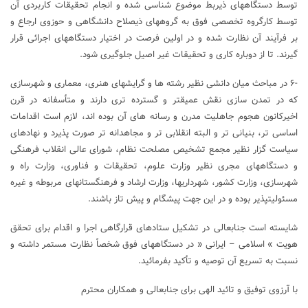
توسط دستگاههای ذیربط موضوع شناسی شده و انجام تحقیقات کاربردی آن
توسط کارگروه تخصصی فوق به گروههای ذیصلاح دانشگاهی و حوزوی ارجاع و
بر فرآیند آن نظارت شده و در اولین فرصت در اختیار دستگاههای اجرائی قرار
گیرند. تا از دوباره کاری و تحقیقات غیر اصیل جلوگیری شود.
-۶ در مباحث میان دانشی نظیر رشته ها و گرایشهای هنری، معماری و شهرسازی
که در تمدن سازی نقش عمیقتر و گسترده تری دارند و متأسفانه در قرن
اخیرکانون هجوم جاهلیت مدرن و رسانه های آن بوده اند، لازم است اقدامات
اساسی تر، بنیانی تر و البته انقلابی تر و مجاهدانه تر صورت پذیرد و نهادهای
سیاست گزار نظیر مجمع تشخیص مصلحت نظام، شورای عالی انقلاب فرهنگی
و دستگاههای مجری نظیر وزارت علوم، تحقیقات و فناوری، وزارت راه و
شهرسازی، وزارت کشور، شهرداریها، وزارت ارشاد و فرهنگستانهای مربوطه و غیره
مسئولیتپذیر بوده و در این جهت پیشگام و پیش تاز باشند.
شایسته است جنابعالی در تشکیل ستادهای قرارگاهی اجرا و اقدام برای تحقق
هویت » اسلامی – ایرانی « در دستگاههای فوق شخصاً نظارت مستمر داشته و
نسبت به تسریع آن توصیه و تأکید بفرمائید.
با آرزوی توفیق و تائید الهی برای جنابعالی و همکاران محترم