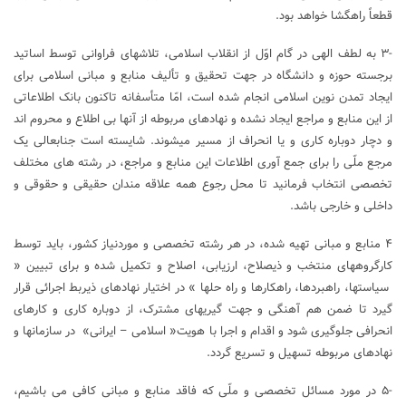
قطعاً راهگشا خواهد بود.
-۳ به لطف الهی در گام اوّل از انقلاب اسلامی، تلاشهای فراوانی توسط اساتید
برجسته حوزه و دانشگاه در جهت تحقیق و تألیف منابع و مبانی اسلامی برای
ایجاد تمدن نوین اسلامی انجام شده است، امّا متأسفانه تاکنون بانک اطلاعاتی
از این منابع و مراجع ایجاد نشده و نهادهای مربوطه از آنها بی اطلاع و محروم اند
و دچار دوباره کاری و یا انحراف از مسیر میشوند. شایسته است جنابعالی یک
مرجع ملّی را برای جمع آوری اطلاعات این منابع و مراجع، در رشته های مختلف
تخصصی انتخاب فرمانید تا محل رجوع همه علاقه مندان حقیقی و حقوقی و
داخلی و خارجی باشد.
۴ منابع و مبانی تهیه شده، در هر رشته تخصصی و موردنیاز کشور، باید توسط
کارگروههای منتخب و ذیصلاح، ارزیابی، اصلاح و تکمیل شده و برای تبیین «
سیاستها، راهبردها، راهکارها و راه حلها » در اختیار نهادهای ذیربط اجرائی قرار
گیرد تا ضمن هم آهنگی و جهت گیریهای مشترک، از دوباره کاری و کارهای
انحرافی جلوگیری شود و اقدام و اجرا با هویت« اسلامی – ایرانی» در سازمانها و
نهادهای مربوطه تسهیل و تسریع گردد.
-۵ در مورد مسائل تخصصی و ملّی که فاقد منابع و مبانی کافی می باشیم،