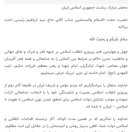
محضر مبارک ریاست جمهوری اسلامی ایران
حضرت حجت الاسلام والمسلمین جناب آقای حاج سید ابراهیم رئیسی دامت
برکاته
سلامُ عَلَیکُم وَ رَحمَتُ الله
چهل و چهارمین فجر پیروزی انقلاب اسلامی بر جبهه کفر و شرک و نفاق جهانی
و جاهلیت مدرن حاکم بر شرایط بین المللی را به جنابعالی و همه فجر آفرینان
جهان معاصر، شهدا، ایثارگران، امام شهدا و رهبر معظم، فرزانه، حکیم، نایب
المهدی (عج)، امام خامنه ای عزیز تبریک عرض مینماییم.
خداوند متعال را سپاسگزاریم که مردم مؤمن و شریف ایران در طلیعه گام دوّم از
پیروزی انقلاب اسلامی بصیرت و شایستگی خود را با انتخاب جنابعالی اثبات
نموده و موجب تشکیل دولت اسلامی برای تحقق تمدن نوین اسلامی با هویت »
اسلامی – ایرانی « شده اند.
خداوند را شاکریم که در همین مدت کوتاه، آثار برجسته اقدامات انقلابی و
اسلامی دولت شما، افقی بسیار روشن و امیدبخش را در مقابل این امت مظلوم،