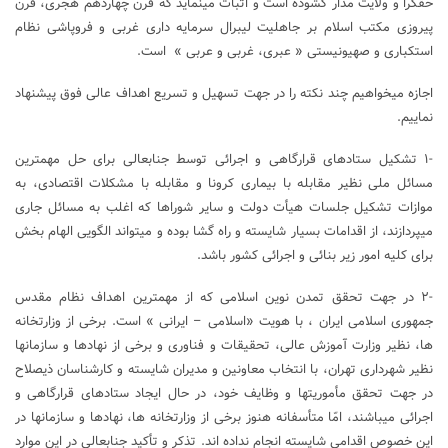
حقگرا و ولایت مدار گشوده است و اثبات مینماید که قرن چهاردهم هجری، قرن
پیروزی مکتب اسلام بر جاهلیت لیبرال سرمایه داری غربی و فروپاشی نظام
استکباری و صهیونیستی « عبری، غربی و عربی » است.
اجازه میخواهیم چند نکته را در جهت تسهیل و تسریع اهداف عالی فوق پیشنهاد
نماییم.
-۱ تشکیل ستادهای قرارگاهی و اجرائی توسط جنابعالی برای حل مهمترین
مسائل ملی نظیر مقابله با بیماری کرونا و مقابله با مشکلات اقتصادی، به
موازات تشکیل جلسات هیأت دولت و سایر شوراها که اغلب به مسائل جاری
میپردازند، از اقدامات بسیار شایسته و راه گشا بوده و میتواند الگویی الهام بخش
برای کلیه امور زیر بنائی و اجرائی کشور باشد.
-۲ در جهت تحقق تمدن نوین اسلامی که از مهمترین اهداف نظام مقدس
جمهوری اسلامی ایران ، با هویت «اسلامی – ایرانی » است. برخی از وزارتخانه
ها، نظیر وزارت آموزش عالی، تحقیقات و فناوری و برخی از نهادها و سازمانها
نظیر شهرداری تهران، با انتخاب معاونین و مدیران شایسته و کارشناسان ذیصلاح
در جهت تحقق مأموریتها و وظایف خود، در حال ایجاد ستادهای قرارگاهی و
اجرائی میباشند، امّا متأسفانه هنوز برخی از وزارتخانه ها، نهادها و سازمانها در
این خصوص اقدامی شایسته انجام نداده اند. تذکر و تأکید جنابعالی در این موارد