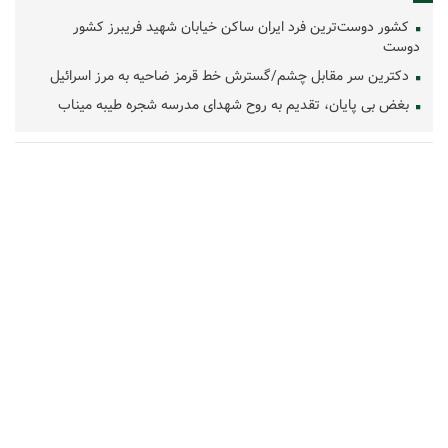
کشور دوست‌ترین فرد ایران ساکن خیابان شهید فریبرز کشور
دوست
دکترین سر مقابل چشم/گسترش خط قرمز ضاحیه به مرز اسرائیل
بغض بی پایان، تقدیم به روح شهدای مدرسه شجره طیبه میناب