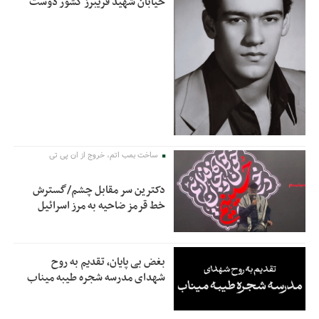
خیابان شهید فریبرز کشور دوست
ساخت بمب اتم، خروج از ان پی تی
دکترین سر مقابل چشم/گسترش
خط قرمز ضاحیه به مرز اسرائیل
بغض بی پایان، تقدیم به روح
شهدای مدرسه شجره طیبه میناب