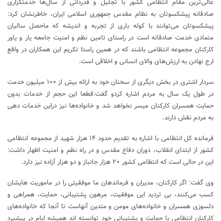
عالی‌ترین مقام انتظامی کشور با تجلیل و قدردانی از سال‌ها خدمتگزاری
صادقانه پیشکسوتان به نظام مقدس جمهوری اسلامی ایران، خاطرنشان کرد:
پیشکسوتان می‌توانند با کوله باری از تجربه و اندیشه که ماحصل سالیان
متمادی خدمت صادقانه است در راستای تامین نظم و امنیت جامعه یار و یاور
کارکنان مجموعه انتظامی باشند که در همین راستا تکریم این همکاران در واقع
ارج نهادن به ارزش‌های والای انسانی و اخلاقی است.
سردار اشتری در بخش دیگری از سخنان خود به ارائه بیش از ۱۰۰ میلیون خدمت
در طول یک سال به مردم اشاره کردو گفت:قطعا این حجم از خدمات بدون
حمایت همسران کارکنان میسر نخواهد شد و خانواده‌ها نیز دراین خدمات دهی
به مردم نقش دارند.
فرمانده کل انتظامی با اشاره به تقدیم حدود ۱۴ هزار شهید از مجموعه انتظامی
کشور از ابتدای انقلاب، دوران دفاع مقدس و در راه نظم و امنیت اظهار داشت:
این در حالی است که انتظامی کشور ۲۰ هزار جانباز و دو هزار آزاده نیز دارد.
وی گفت: اگر کارکنان، مدیران و فرماندهان ما موفقیتی را در ماموریت هایشان
کسب می‌کنند، بی تردید این موفقیت، مرهون پشتیبانی، حمایت، همراهی و
دلسوزی همسران و خانواده‌های مومن و متدین آنهاست تا آنجا که خانواده‌های
کارکنان انتظامی با حمایت و پشتیبانی خود توانسته اند همیشه ایام در پیشبرد