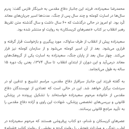
محمدرضا سعیدزاده، فرزند این جانباز دفاع مقدس به خبرنگار فارس گفت: پدرم
سال‌ها در اسارت کومله و چند سال پس از جنگ، مدت‌ها اسیر جریان‌های معاند
کُرد بود. او امروز در حالی درگذشت که ۶۰ سال داشت و سال گذشته متن تقریظ
رهبر انقلاب بر کتاب «عصرهای کریسکان» به روایت او منتشر شده بود.
سعیدزاده پیش از انقلاب از طرف ساواک، مورد پیگیری و بازخواست قرار گرفته و
فراری می‌شود. بعد از آن اسیر کومله می‌شود و از سازمان کومله نیز فرار
می‌کند. چهار سال بعد از پایان جنگ، سعیدزاده به اسارت یکی از گروهک‌های
معاند درمی‌آید و این دوران از ابتدای انقلاب تا سال ۱۳۷۴، یعنی یک دوره ۱۵
ساله به طول می‌انجامد.
به گفته فرزند این جانباز سرافراز دفاع مقدس، مراسم تشییع و تدفین او در
سردشت برگزار خواهد شد. این در حالی است که تعدادی از نویسندگان دفاع
مقدس از خانواده مرحوم سعیدزاده خواسته‌اند با تشکیل پرونده در پزشکی
قانونی و بررسی‌های تخصصی پزشکی، شهادت این راوی و آزاده دفاع مقدس را
به تأیید مراجع قانونی برسانند.
عصرهای کریسکان و شنام، دو کتاب پرفروشی هستند که مرحوم سعیدزاده در
اولی، زندگی و مبارزات خودش را روایت کرده و بخشی از روایت کتاب «شنام»