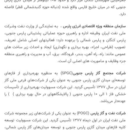
جغرافیایی شهرستان کنگان قرار دارد و حدود ۱۰۵ کیلومتر از میدان گازی پارس
جنوبی که در میان خلیج فارس واقع شده (دنباله حوزه گنبدشمالی قطر) فاصله
دارد.
سازمان منطقه ویژه اقتصادی انرژی پارس
، بـه نمایندگـی از وزارت نـفت وشـرکت
ملی نفت ایـران وظیـفه اداره و راهبری حـوزه عملیاتی پشتیبانی پـارس جنوبی،
پـارس کنگان و پـارس شمالی را برعهده دارد؛ فعالیتـهای اصـلی شامل تعریف،
تصویب (طراحی، اجراء، بهـره برداری و نگهداری) ایجاد و احداث زیر ساخت های
عمومی مانند: راه، راه آهن، بنـدر، فرودگاه، برق، آب و مدیریت و راهبری منطقه
جـزء وظایف و مـاموریت های اصلـی آن اسـت.
شرکت مجتمع گاز پارس جنوبی
(SPGC) به منظوره بهره‌برداری از فازهای
توسعه‌ای میدان گازی پارس جنوبی به عنوان یکی از شرکت‌های فرعی ملی گاز
ایران در سال ۱۳۷۷ تأسیس گردید. این شرکت مسوولیت بهره‌برداری از تأسیسات
خشکی فاز ۱ الی ۱۰ پارس جنوبی ( پالایشگاههای در حال بهره برداری ) ) را
عهده‌دار می‌باشد.
شرکت نفت و گاز پارس
(POGC) به عنوان یکی از شرکت‌های زیر مجموعه شرکت
ملی نفت ایران در اول دیماه ۱۳۷۷ تأسیس گردید. این شرکت مسوولیت توسعه
کلیه فازهای میدان گازی پارس جنوبی و توسعه میدان‌های گاز پارس شمالی،