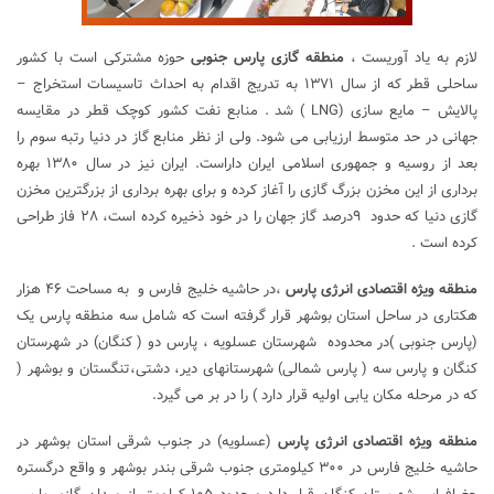
لازم به یاد آوریست ،
منطقه گازی پارس جنوبی
حوزه مشترکی است با کشور
ساحلی قطر که از سال ۱۳۷۱ به تدریج اقدام به احداث تاسیسات استخراج –
پالایش – مایع سازی (LNG ) شد . منابع نفت کشور کوچک قطر در مقایسه
جهانی در حد متوسط ارزیابی می شود. ولی از نظر منابع گاز در دنیا رتبه سوم را
بعد از روسیه و جمهوری اسلامی ایران داراست. ایران نیز در سال ۱۳۸۰ بهره
برداری از این مخزن بزرگ گازی را آغاز کرده و برای بهره برداری از بزرگترین مخزن
گازی دنیا که حدود ۹درصد گاز جهان را در خود ذخیره کرده است، ۲۸ فاز طراحی
کرده است .
منطقه ویژه اقتصادی انرژی پارس
،در حاشیه خلیج فارس و به مساحت ۴۶ هزار
هکتاری در ساحل استان بوشهر قرار گرفته است که شامل سه منطقه پارس یک
(پارس جنوبی )در محدوده شهرستان عسلویه ، پارس دو ( کنگان) در شهرستان
کنگان و پارس سه ( پارس شمالی) شهرستانهای دیر، دشتی،تنگستان و بوشهر (
که در مرحله مکان یابی اولیه قرار دارد ) را در بر می گیرد.
منطقه ویژه اقتصادی انرژی پارس
(عسلویه) در جنوب شرقی استان بوشهر در
حاشیه خلیج فارس در ۳۰۰ کیلومتری جنوب شرقی بندر بوشهر و واقع درگستره