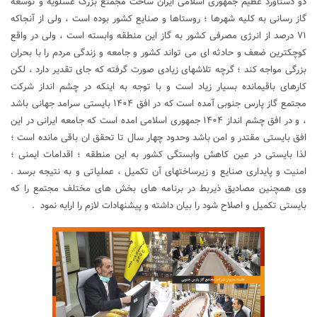
دو دستاورد عظیم جمهوری اسلامی ایران ساخت مجمتع بزرگ عسلویه و توسعه
گاز رسانی به کلیه شهرها ؛ روستاها و صنایع کشور بوده است ، ولی از آنجاکه
۷۱ درصد از انرژی مصرفی کشور به گاز این منطقه وابسته است ، ولی در واقع
کوچکترین ضعف و حادثه ای می تواند کشور و جامعه و زندگی مردم را با بحران
بزرگی مواجه کند ؛ گرچه تلاشهای زیادی صورت گرفته که جای تقدیر دارد ، لکن
کارهای باقیمانده بسیار زیاد است و با توجه به اینکه در چشم انداز شرکت
مجتمع گاز پارس جنوبی آمده است که در افق ۱۴۰۴ بایستی سرامد جهانی باشد
، و در افق چشم انداز ۱۴۰۴ جمهوری اسلامی امده است که جامعه ایرانی در این
افق بایستی مقتدر و امن باشد وحدود چهار سال تا تحقق ان باقی مانده است ؛
لذا بایستی در عین کاهش وابستگی کشور به این منطقه ؛ اقدامات ایمنی ؛
امنیت و پایداری صنایع و زیرساختهای آن تکمیل ، عملیاتی و به نتیجه برسد .
وی همچنین مصادیق ذیربط در برنامه های بخش های مختلف مجتمع را که
بایستی تکمیل و اصلاح شود را بیان داشته و پیشنهادات لازم را ارایه نمود .