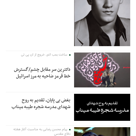
ساخت بمب اتم، خروج از ان پی تی
دکترین سر مقابل چشم/گسترش
خط قرمز ضاحیه به مرز اسرائیل
بغض بی پایان، تقدیم به روح
شهدای مدرسه شجره طیبه میناب
پیام محسن رضایی به مناسبت آغاز هفته
دفاع مقدس