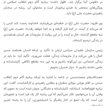
در دافوس آجا برگزار شد، اظهار داشت: بیانیه گام دوم انقلاب اسلامی از
ویژگی‌های منحصر به فردی برخوردار است و محتوای آن، ریشه در سخنان
راهبردی حضرت علی (ع) دارد.
وی افزود: حضرت علی (ع) در خطبه‌ای می‌فرمایند «خداوند رحمت کند کسی را
که می‌داند از آمده، در کجا قرار گرفته و به کجا خواهد رفت»؛ حضرت علی (ع)
سه مقطع گذشته، حال و آینده را در این روایت از ملزومات هر انسان هدفمندی
در زندگی ترسیم کرده‌اند.
رئیس سازمان عقیدتی سیاسی ارتش با تأکید بر اینکه انسان هدفمند مسیر
کمال را طی می‌کند و از ملزومات زندگی غفلت نمی‌ورزد، تأکید کرد: ما باید در
زندگی اجتماعی نیز این‌گونه باشیم و به این سه مقطع نگاهی کارشناسانه و
علمی داشته باشیم تا دچار خسران نشویم.
حجت‌الاسلام محمدحسنی در ادامه با اشاره به اینکه بیانیه گام دوم انقلاب
مبتنی بر کلام نورانی مولای متقیان و مطلبی راهبردی و کارگشاست، گفت: این
بیانیه فوق‌العاده، استادانه، کارشناسانه و نخبگانی عنوان شده است به نحوی که
وقتی آن را می‌خوانیم، فکر نمی‌کنیم که این بیانیه کار یک فرد است و تصورمان
این است که یک جمع در کنار یکدیگر با اندیشه‌ورزی، آن را به رشته تحریر
درآورده‌اند.