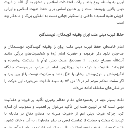
ایران به واسطه روح بلند و پاک، اعتقادات اسلامی و عشق به آل الله از غیرت
دینی بالایی بهره‌مند است و بر همین اساس برای حفظ هویت اسلامی و ایرانی
خویش علیه استبداد داخلی و استکبار جهانی دست به انقلابی بزرگ و ماندگار زده
است.
حفظ غیرت دینی ملت ایران وظیفه گویندگان، نویسندگان
امام خامنه‌ای حفظ غیرت دینی ملت ایران را وظیفه گویندگان، نویسندگان و
صاحبان نفوذ ذکر فرموده و حضرت امام (ره) و شخصیت‌های بزرگی مانند
آیت‌الله مصباح یزدی را از مصادیق غیرت دینی توأم با عقلانیت برشمرده و
افزودند: طاغوت با درک نفوذ روزافزون امام در مردم، می‌خواست جایگاهِ
انگیزه‌بخش و انرژی‌بخش ایشان را تنزّل دهد و مرکزیت نهضت را از بین ببرد و
اگر مشت محکم مردم قم در ۱۹ دی ۵۶ به سینه طاغوت نمی‌خورد، این حرکت را
در شکل‌های مختلف ادامه می‌داد.
نکته بسیار مهم در رهنمود‌های مقام معظم رهبری تأکید بر غیرت و عقلانیت
دینی است که در تبیین علت این تأکید می‌توان بر اهمیت و شمولیت آن اشاره
کرد، چراکه غیرت دینی اعم از «غیرت ملی» به معنای دفاع در مقابله با
تهدیدات سخت و حمایت از تمامیت ارضی در برابر متجاوزان به آب و خاک کشور،
«غیرت سیاسی» به مفهوم استقلال طلبی و تسلیم نشدن در برابر زورگویی‌ها و