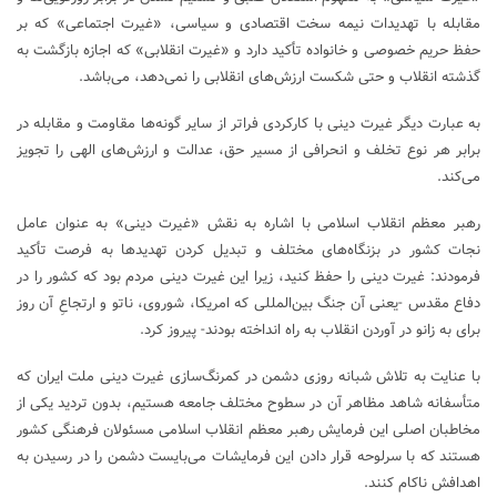
مقابله با تهدیدات نیمه سخت اقتصادی و سیاسی، «غیرت اجتماعی» که بر
حفظ حریم خصوصی و خانواده تأکید دارد و «غیرت انقلابی» که اجازه بازگشت به
گذشته انقلاب و حتی شکست ارزش‌های انقلابی را نمی‌دهد، می‌باشد.
به عبارت دیگر غیرت دینی با کارکردی فراتر از سایر گونه‌ها مقاومت و مقابله در
برابر هر نوع تخلف و انحرافی از مسیر حق، عدالت و ارزش‌های الهی را تجویز
می‌کند.
رهبر معظم انقلاب اسلامی با اشاره به نقش «غیرت دینی» به عنوان عامل
نجات کشور در بزنگاه‌های مختلف و تبدیل کردن تهدید‌ها به فرصت تأکید
فرمودند: غیرت دینی را حفظ کنید، زیرا این غیرت دینی مردم بود که کشور را در
دفاع مقدس -یعنی آن جنگ بین‌المللی که امریکا، شوروی، ناتو و ارتجاعِ آن روز
برای به زانو در آوردن انقلاب به راه انداخته بودند- پیروز کرد.
با عنایت به تلاش شبانه روزی دشمن در کمرنگ‌سازی غیرت دینی ملت ایران که
متأسفانه شاهد مظاهر آن در سطوح مختلف جامعه هستیم، بدون تردید یکی از
مخاطبان اصلی این فرمایش رهبر معظم انقلاب اسلامی مسئولان فرهنگی کشور
هستند که با سرلوحه قرار دادن این فرمایشات می‌بایست دشمن را در رسیدن به
اهدافش ناکام کنند.