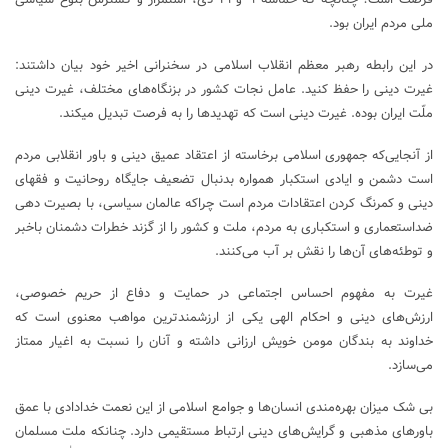
ملی مردم ایران بود.
در این رابطه رهبر معظم انقلاب اسلامی در سخنرانی اخیر خود بیان داشتند:
غیرت دینی را حفظ کنید. عامل نجات کشور در بزنگاه‌های مختلف، غیرت دینی
ملّت ایران بوده. غیرت دینی است که تهدید‌ها را به فرصت تبدیل میکند.
از آنجایی‌که جمهوری اسلامی برخاسته از اعتقاد عمیق دینی و باور انقلابی مردم
است دشمن و ایادی استکبار همواره بدنبال تضعیف جایگاه روحانیت و فقهای
دینی و کمرنگ کردن اعتقادات مردم است چراکه عالمان سیاسی، با بصیرت دهی
ضداستعماری و استکباری به مردم، ملت و کشور را از گزند خطرات دشمنان باخبر
و توطئه‌های آن‌ها را نقش بر آب می‌کنند.
غیرت به مفهوم احساس اجتماعی در حمایت و دفاع از حریم خصوصی،
ارزش‌های دینی و احکام الهی یکی از ارزشمند‌ترین مواهب معنوی است که
خداوند به بندگان مومن خویش ارزانی داشته و آنان را نسبت به اغیار ممتاز
می‌سازد.
بی شک میزان بهره‌مندی انسان‌ها و جوامع اسلامی از این نعمت خدادادی با عمق
باور‌های مذهبی و گرایش‌های دینی ارتباط مستقیمی دارد. چنانکه ملت مسلمان