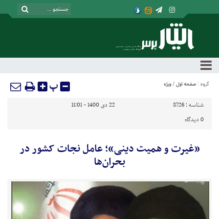
پ
گروه :
صفحه اول
/
ویژه
شناسه :
8726
22 دی 1400 - 11:01
0
دیدگاه
«غیرت و همیت دینی»؛ عامل نجات کشور در
بحران‌ها