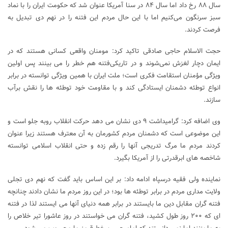
سال ۸۸ رخ داد اما سال ۸۴ در سنا آمریکا عنوان شد که حکومت ایران را با نماد
سبز سرنگون ‌می‌کنیم‌ اما با این حال مردم این فتنه را در نهم دی تبدیل به
فرصت کردند.
حجت الاسلام حاجی صادقی تاکید کرد: مومنان واقعی کسانی هستند که در
ایمان دچار لغزش نمی‌شوند و در تاریکی‌فتنه هم خطر را می بینند پس اولین
‌ویژگی ‌مؤمنان استقامت فکری است؛ ملت ایران با همین ویژگی توانسته در برابر
انواع توطئه دشمنان ایستادگی کند و با مقاومت خود توطئه ها را نقش برآب
سازند.
وی اضافه کرد: گرامیداشت ۹ دی نشان می دهد حرکت انقلاب روبه جلو است و
این موضوعی است که دشمنان مردم کشورمان به آن‌ معترف هستند زیرا عنوان
کردند مردم ما مرگ تدریجی آنها را رقم زده و حتی انقلاب اسلامی توانسته
شاخصه های ابرقدرتی را از آمریکا بگیرد.
نماینده ولی فقیه درسپاه ادامه داد: بر این اساس باید گفت که نهم دی تجلی
ولایت مداری مردم در برابر توطئه‌ ها بود؛ در این روز مردم ما نشان دادند چنانچه
فتنه گران مقابل دین ما بایستند در برابر همه دنیای آنها می ایستند لذا در فتنه
ای که ۲۰۰ روز طول کشید، فتنه گران می خواستند در روز عاشورا تیر خلاص را