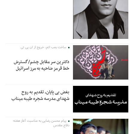
ساخت بمب اتم، خروج از ان پی تی
دکترین سر مقابل چشم/گسترش
خط قرمز ضاحیه به مرز اسرائیل
بغض بی پایان، تقدیم به روح
شهدای مدرسه شجره طیبه میناب
پیام محسن رضایی به مناسبت آغاز هفته
دفاع مقدس