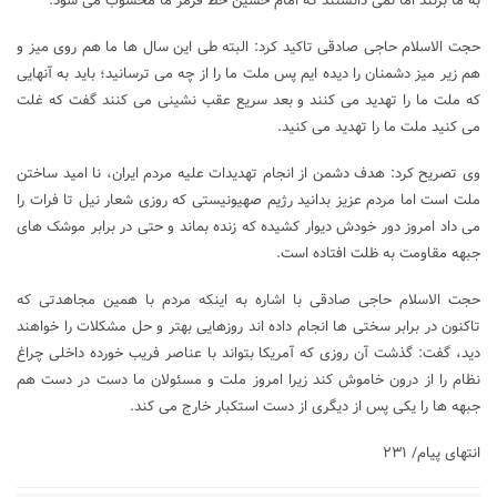
به ما بزنند اما نمی دانستند که امام حسین خط قرمز ما محسوب می شود.
حجت الاسلام حاجی صادقی تاکید کرد: البته طی این سال ها ما هم روی میز و
هم زیر میز دشمنان را دیده ایم پس ملت ما را از چه می ترسانید؛ باید به آنهایی
که ملت ما را تهدید می کنند و بعد سریع عقب نشینی می کنند گفت که غلت
می کنید ملت ما را تهدید می کنید.
وی ‌تصریح کرد: هدف دشمن از انجام ‌تهدیدات علیه مردم ‌ایران‌، نا امید ساختن
ملت است اما مردم عزیز بدانید رژیم صهیونیستی که روزی شعار نیل تا فرات را
می داد امروز دور خودش دیوار کشیده که زنده بماند و حتی در برابر موشک های
جبهه مقاومت به ظلت افتاده است‌.
حجت الاسلام حاجی صادقی با اشاره به اینکه مردم با همین مجاهدتی که
تاکنون در برابر سختی ها انجام داده اند روزهایی بهتر و حل مشکلات را خواهند
دید، گفت: گذشت آن روزی که آمریکا بتواند با عناصر فریب خورده داخلی چراغ
نظام را از درون خاموش کند زیرا امروز ملت و مسئولان ما دست در دست هم
جبهه ها را یکی پس از دیگری از دست استکبار خارج می کند.
انتهای پیام/ ۲۳۱