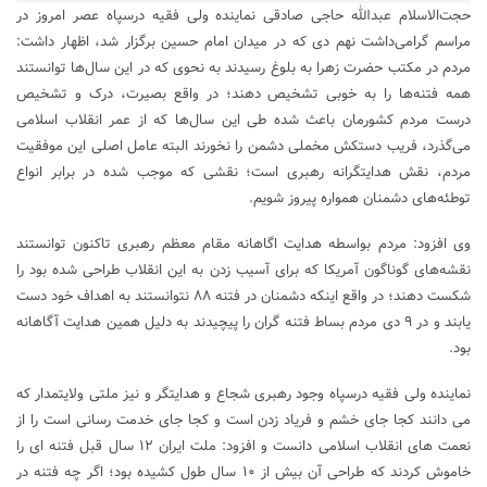
حجت‌الاسلام عبدالله حاجی صادقی نماینده ولی فقیه درسپاه عصر امروز در
مراسم ‌گرامی‌داشت نهم دی که در میدان امام‌ حسین‌ برگزار شد، اظهار داشت:
مردم ‌در مکتب حضرت زهرا به بلوغ رسیدند به‌ نحوی ‌که در این سال‌ها توانستند
همه فتنه‌ها را به خوبی تشخیص دهند؛ در واقع بصیرت، درک و تشخیص
درست مردم کشورمان باعث شده طی این سال‌ها که از عمر انقلاب اسلامی
‌می‌گذرد، فریب دستکش مخملی دشمن را نخورند البته عامل اصلی این موفقیت
مردم، نقش هدایتگرانه رهبری است؛ نقشی که موجب شده در برابر انواع
توطئه‌های دشمنان همواره پیروز شویم.
وی‌ افزود: مردم بواسطه هدایت اگاهانه مقام معظم رهبری تاکنون توانستند
نقشه‌های ‌گوناگون آمریکا که برای آسیب زدن به این انقلاب طراحی شده بود را
شکست دهند؛ در واقع اینکه دشمنان در فتنه ۸۸ نتوانستند به اهداف خود دست
یابند و در ۹ دی مردم بساط فتنه گران را پیچیدند به دلیل همین هدایت آگاهانه
بود.
نماینده ولی فقیه درسپاه وجود رهبری شجاع و هدایتگر و نیز ملتی ولایتمدار که
می دانند کجا جای خشم و فریاد زدن است و کجا جای خدمت رسانی است را از
نعمت های انقلاب اسلامی دانست و افزود: ملت ایران ۱۲ سال قبل فتنه‌ ای را
خاموش ‌کردند که طراحی آن بیش از ۱۰ سال طول کشیده بود؛ اگر ‌چه فتنه در