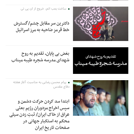
ساخت بمب اتم، خروج از ان پی تی
دکترین سر مقابل چشم/گسترش
خط قرمز ضاحیه به مرز اسرائیل
بغض بی پایان، تقدیم به روح
شهدای مدرسه شجره طیبه میناب
پیام محسن رضایی به مناسبت آغاز هفته
دفاع مقدس
ابتدا سد کردن حرکت دشمن و
سپس اخراج مزدوران رژیم بعثی
عراق از خاک ایران/ ثبتِ زدن سیلی
محکم به استکبار جهانی در
صفحات تاریخ ایران