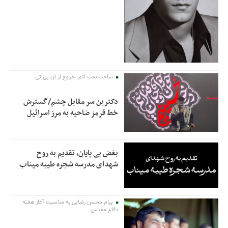
ساخت بمب اتم، خروج از ان پی تی
دکترین سر مقابل چشم/گسترش
خط قرمز ضاحیه به مرز اسرائیل
بغض بی پایان، تقدیم به روح
شهدای مدرسه شجره طیبه میناب
پیام محسن رضایی به مناسبت آغاز هفته
دفاع مقدس