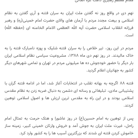
مقام معظم رهبری”دامت عزه العالی”
نهم دی در واقع روز نه گفتن ملت ایران به سران فتنه و آری گفتن به نظام
اسلامی و بیعت مجدد مردم با آرمان های والای حضرت امام خمینی(ره) و رهبر
فرزانه انقلاب اسلامی حضرت آیه الله العظمی الامام الخامنه ای (حفظه الله)
است.
مردم در این روز، تیر خلاص را به سران فتنه شلیک و پوزه نامبارک فتنه را به
خاک مالیدند. در روز نهم دی ماه ۱۳۸۸، مشروعیت سیاسی نظام اسلامی ایران
بار دیگر با حضور خودجوش ده ها میلیونی مردم در تهران و تمامی شهرهای دیگر
کشور به جهانیان اعلام گردید.
فتنه ۸۸ اگرچه به بهانه تقلب در انتخابات آغاز شد، اما در ادامه فتنه گران با
پشتیبانی مادی، تبلیغاتی و رسانه ای دشمن به دنبال ضربه زدن به نظام مقدس
اسلامی بودند و در این راه به مقدس ترین ارزش ها و اصول اسلامی توهین
کردند.
پس از توهین به امام حسین(ع) در روز عاشورا و هتک حرمت به تمثال امام
راحل، غیرت ملت ایران به جوش آمد و خروش وارثان خمینی کبیر، زمینه ساز
خاموش کردن فتنه ای شدند که بزرگترین آسیب ها را به کشور وارد کرد.