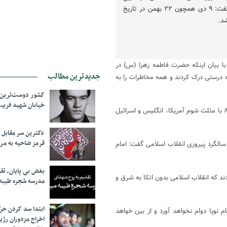
جمهوری اسلامی ایران است، گفت: ۹ دی همچون ۲۲ بهمن در تاریخ
د.
ا بیان اینکه حضرت فاطمه زهرا (س) در
جدیدترین مطالب
ه درستی درک کردند و همه مخاطرات را به
کشور دوست‌ترین ف
خیابان شهید فری
وی روز ۹ دی را نقطه عطفی در تاریخ ایران دانست و افزود: مردم در سال ۸۸ با مثلث شوم آمریکا، انگلیس و اسرائیل
دکترین سر مقاب
قرمز ضاحیه به مرز
سالگرد پیروزی انقلاب اسلامی گفت: امام
بغض بی پایان، تق
د که انقلاب اسلامی بدون اتکا به شرق و
مدرسه شجره طیبه
ابتدا سد کردن ح
ام نوپا دوام نخواهد آورد و از بین خواهد
اخراج مزدوران رژی