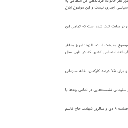
لاسلام ادیانی با بیان اینکه ما یک سازمان اداری نیستیم، گفت: ۲۰ هزار نفر خانواده فرماندهی کل انتظامی به
سیاسی اجباری نیست و این موضوع ابلاغ
ز طرف کارکنان در سایت ثبت شده است که تمامی این
موضوع معیشت است، افزود: امروز بخاطر
رمانده انتظامی کشور که در طول سال
حجت‌الاسلام ادیانی تأکید کرد: باید مسکن سازمانی برای کارکنان بسازیم و برای ۷۵ درصد کارکنان، خانه سازمانی
لیمانی نشست‌هایی در تمامی رده‌ها با
رئیس عقیدتی سیاسی انتظامی اضافه کرد: همچنین دو سرود به مناسبت حماسه ۹ دی و سالروز شهادت حاج قاسم