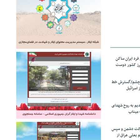
رد ایران ساکن
برز کشور دوست
ل چشم/گسترش خط
 اسرائیل
دیم به روح شهدای
 میناب
رکت دشمن و سپس
م بعثی عراق از