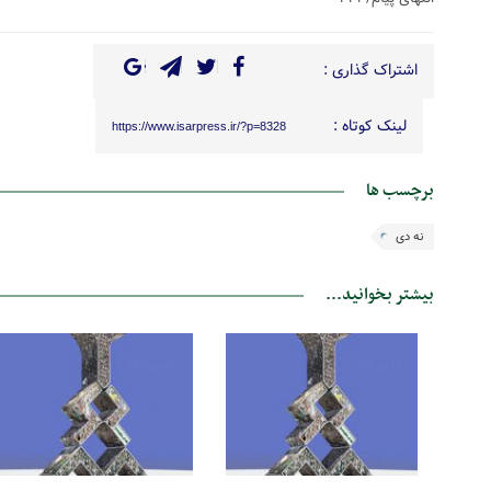
اشتراک گذاری :
لینک کوتاه :
https://www.isarpress.ir/?p=8328
برچسب ها
نه دی
بیشتر بخوانید...
10 دی 1400
10 دی 1400