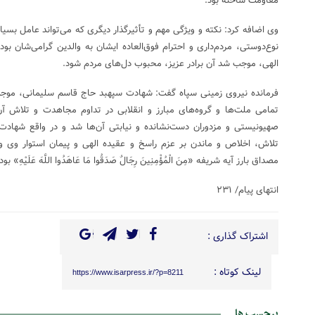
مقاومت ساخته بود.
وی اضافه کرد: نکته و ویژگی مهم و تأثیرگذار دیگری که می‌تواند عامل بسی
نوع‌دوستی، مردم‌داری و احترام فوق‌العاده ایشان به والدین گرامی‌شان
الهی، موجب شد آن برادر عزیز، محبوب دل‌های مردم شود.
فرمانده نیروی زمینی سپاه گفت: شهادت سپهبد حاج قاسم سلیمانی، موجب
تمامی ملت‌ها و گروه‌های مبارز و انقلابی در تداوم مجاهدت و تلاش آن‌
صهیونیستی و مزدوران دست‌نشانده و نیابتی آن‌ها شد و در واقع شهادت 
تلاش، اخلاص و ماندن بر عزم راسخ و عقیده الهی و پیمان استوار وی 
مصداق بارز آیه شریفه «مِنَ الْمُؤْمِنِینَ رِجَالٌ صَدَقُوا مَا عَاهَدُوا اللَّهَ عَلَیْهِ» بود
انتهای پیام/ ۲۳۱
اشتراک گذاری :
لینک کوتاه :
https://www.isarpress.ir/?p=8211
برچسب ها