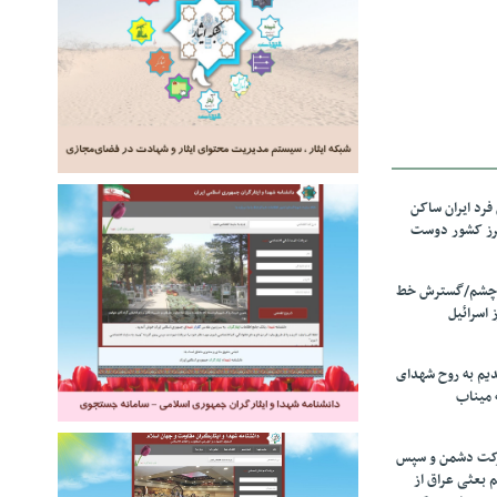
رد ایران ساکن
برز کشور دوست
ل چشم/گسترش خط
 اسرائیل
دیم به روح شهدای
 میناب
رکت دشمن و سپس
م بعثی عراق از