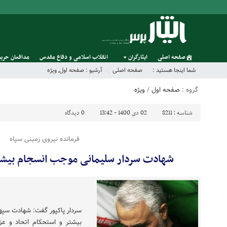
صفحه اصلی
ایثارگران
انقلاب اسلامی و دفاع مقدس
مدافعان حریم
شما اینجا هستید :
صفحه اصلی
آرشیو :
صفحه اول
,
ویژه
گروه :
صفحه اول
/
ویژه
شناسه :
8211
02 دی 1400 - 13:42
0
دیدگاه
فرمانده نیروی زمینی سپاه
شهادت سردار سلیمانی موجب انسجام بیش
سردار پاکپور گفت: شهادت سپ
بیشتر و استحکام اتحاد و عز