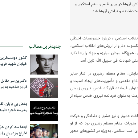
ش آن‌ها در برابر ظلم و ستم استکبار و
‌نشانده و نیابتی آن‌ها شد.
انقلاب اسلامی ، درباره خصوصیات اخلاقی
کسوت دفاع از ارزش‌های انقلاب اسلامی،
جدیدترین مطالب
یچ‌گاه میدان مبارزه و جهاد را رها نکرد
کشور دوست‌ترین ف
عنی شهادت فی سبیل الله نایل آمد.
خیابان شهید فری
ایش، مقام معظم رهبری در کنار سایر
دفاع مقدس و مأموریت‌های ایجاد امنیت و
دکترین سر مقاب
قرمز ضاحیه به مرز
نوان فرمانده قرارگاه قدس نیروی زمینی
ت به‌عنوان فرمانده نیروی قدس سپاه از
بغض بی پایان، تق
مدرسه شجره طیبه
شناخت عمیق و نیز عشق و دلدادگی و حرکت
 منویات مقام معظم رهبری بود که از او
ابتدا سد کردن ح
 امت اسلامی، به‌ویژه در کشور‌های محور
اخراج مزدوران رژی