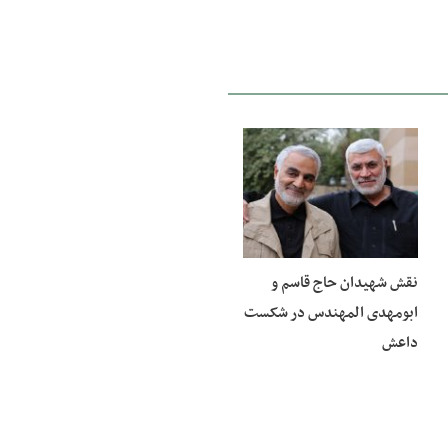
13 دی 1400
نقش شهیدان حاج قاسم و
ابومهدی المهندس در شکست
داعش