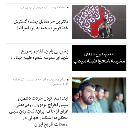
ساخت بمب اتم، خروج از ان پی تی
دکترین سر مقابل چشم/گسترش
خط قرمز ضاحیه به مرز اسرائیل
بغض بی پایان، تقدیم به روح
شهدای مدرسه شجره طیبه میناب
پیام محسن رضایی به مناسبت آغاز هفته
دفاع مقدس
ابتدا سد کردن حرکت دشمن و
سپس اخراج مزدوران رژیم بعثی
عراق از خاک ایران/ ثبتِ زدن سیلی
محکم به استکبار جهانی در
صفحات تاریخ ایران