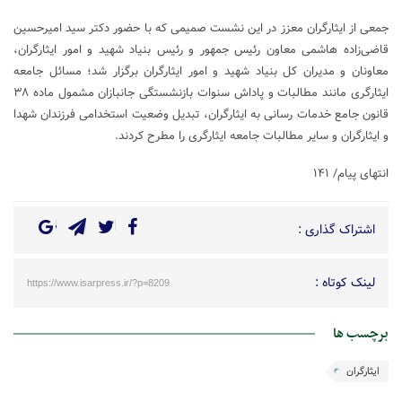
جمعی از ایثارگران معزز در این نشست صمیمی که با حضور دکتر سید امیرحسین
قاضی‌زاده هاشمی معاون رئیس جمهور و رئیس بنیاد شهید و امور ایثارگران،
معاونان و مدیران کل بنیاد شهید و امور ایثارگران برگزار شد؛ مسائل جامعه
ایثارگری مانند مطالبات و پاداش سنوات بازنشستگی جانبازان مشمول ماده ۳۸
قانون جامع خدمات رسانی به ایثارگران، تبدیل وضعیت استخدامی فرزندان شهدا
و ایثارگران و سایر مطالبات جامعه ایثارگری را مطرح کردند.
انتهای پیام/ ۱۴۱
اشتراک گذاری :
لینک کوتاه :
https://www.isarpress.ir/?p=8209
برچسب ها
ایثارگران