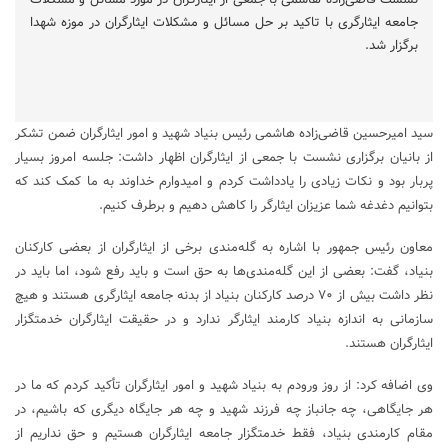
جامعه ایثارگری با تاکید بر حل مسائل و مشکلات ایثارگران در موزه شهدا
برگزار شد.
سید امیرحسین قاضی‌زاده هاشمی رئیس بنیاد شهید و امور ایثارگران ضمن تشکر
از بانیان برگزاری نشست با جمعی از ایثارگران اظهار داشت: جلسه امروز بسیار
پربار بود و نکات زیادی را یادداشت کردم و امیدوارم خداوند به ما کمک کند که
بتوانیم دغدغه شما عزیزان ایثارگر را کاهش دهیم و برطرف کنیم.
معاون رئیس جمهور با اشاره به گله‌مندی برخی از ایثارگران از بعضی کارکنان
بنیاد، گفت: بعضی از این گله‌مندی‌ها به حق است و باید رفع شود، اما باید در
نظر داشت بیش از ۷۰ درصد کارکنان بنیاد از بدنه جامعه ایثارگری هستند و هیچ
سازمانی به اندازه بنیاد کارمند ایثارگر ندارد و در حقیقت ایثارگران خدمتگزار
ایثارگران هستند.
وی اضافه کرد: از روز ورودم به بنیاد شهید و امور ایثارگران تأکید کردم که ما در
هر جایگاهی، چه جانباز چه فرزند شهید و چه هر جایگاه دیگری که باشیم، در
مقام کارمندی بنیاد، فقط خدمتگزار جامعه ایثارگران هستیم و حق نداریم از