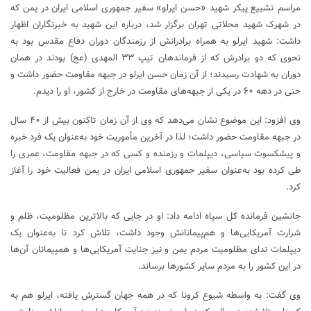
مراسم تشییع پیکر شهید «حسن ایرلو» سفیر جمهوری اسلامی ایران در یمن که
در شهرک شهید محلاتی تهران برگزار شد، درباره این شهید به خبرنگاران اظهار
داشت: شهید ایرلو به همراه برادرانش از رزمندگان دوران دفاع مقدس بود به
نحوی که دو برادرش که از فرماندهان تیپ ۳۳ المهدی (عج) بودند در همان
دوران به شهادت رسیدند؛ از آن زمان حسن ایرلو در جبهه مقاومت حضور داشت و
حتی در دهه ۶۰ در یکی از جبهه‌های مقاومت در خارج از کشور، او را دیدم.
وی افزود: این موضوع نشان می‌دهد که وی از آن زمان تاکنون بیش از ۴۰ سال
در جبهه مقاومت حضور داشت؛ لذا در آخرین مأموریت خود به‌عنوان یک فرد خبره
و پیشکسوت سیاسی، دیپلمات و رزمنده و کسی که در جبهه مقاومت، عمری را
طی کرده بود به‌عنوان سفیر جمهوری اسلامی ایران در یمن فعالیت خود را آغاز
کرد.
جانشین فرمانده کل سپاه ادامه داد: او در جایی که بالاترین مظلومیت، ظلم و
شرارت آمریکایی‌ها و هم‌پیمانانش وجود داشت، تلاش کرد تا به‌عنوان یک
دیپلمات ندای مظلومیت مردم یمن و نیز جنایت آمریکایی‌ها و همپیمانان آن‌ها
در این کشور را به مردم سایر کشور‌ها برساند.
وی گفت: به واسطه شیوع کرونا که در همه جهان گسترش یافته، ایرلو هم به