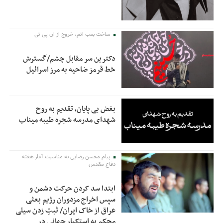
ساخت بمب اتم، خروج از ان پی تی
دکترین سر مقابل چشم/گسترش
خط قرمز ضاحیه به مرز اسرائیل
بغض بی پایان، تقدیم به روح
شهدای مدرسه شجره طیبه میناب
پیام محسن رضایی به مناسبت آغاز هفته
دفاع مقدس
ابتدا سد کردن حرکت دشمن و
سپس اخراج مزدوران رژیم بعثی
عراق از خاک ایران/ ثبتِ زدن سیلی
محکم به استکبار جهانی در