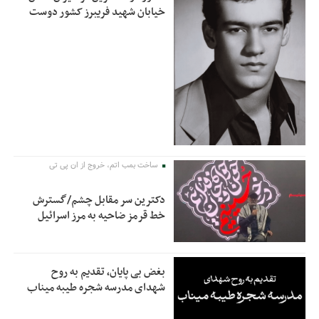
خیابان شهید فریبرز کشور دوست
ساخت بمب اتم، خروج از ان پی تی
دکترین سر مقابل چشم/گسترش
خط قرمز ضاحیه به مرز اسرائیل
بغض بی پایان، تقدیم به روح
شهدای مدرسه شجره طیبه میناب