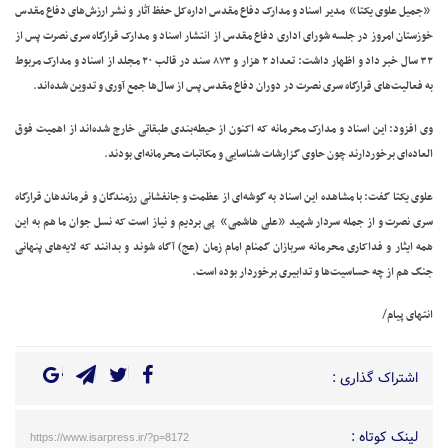
»
«
جمیل علوی یکتا
مدیر اسناد و مدارک دفاع مقدس اداره‌کل حفظ آثار و نشر ارزش‌های دفاع مقدس
خوزستان امروز در جلسه شورای اداری دفاع مقدس از انتشار اسناد و مدارک قرارگاه سری نصرت پس از
۳۲ سال خبر داد و اظهار داشت: تعداد ۲ هزار و ۸۷۳ سند در قالب ۲۰ مجلد از اسناد و مدارک مربوط
.
به فعالیت‌های قرارگاه سری نصرت در دوران دفاع مقدس پس از سال‌ها جمع آوری و تدوین شده‌اند
وی افزود: این اسناد و مدارک محرمانه که اکنون از حیطه‌بندی طبقاتی خارج شده‌اند از اهمیت فوق
.
العاده‌ای برخوردارند چون حاوی گزارشات شناسایی و مکاتبات محرمانه‌ای بودند
علوی یکتا گفت: با مشاهده این اسناد به گوشه‌ای از عظمت و جانفشانی رزمندگان و فرماندهان قرارگاه
»
«
سری نصرت و از جمله سردار شهید
علی هاشمی
پی بردیم و نیاز است که نسل جوان ما هم به این
همه ایثار و فداکاری محرمانه سربازان گمنام امام زمان (عج) آگاه شوند و بدانند که لایه‌های پنهانی
.
جنگ هم از چه حساسیت‌ها و تدابیری برخوردار بوده است
/
انتهای پیام
اشتراک گذاری :
لینک کوتاه :
https://www.isarpress.ir/?p=8172