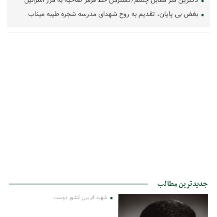
دکترین سر مقابل چشم/گسترش خط قرمز ضاحیه به مرز اسرائیل
بغض بی پایان، تقدیم به روح شهدای مدرسه شجره طیبه میناب
جدیدترین مطالب
شهید فریبرز کشور دوست