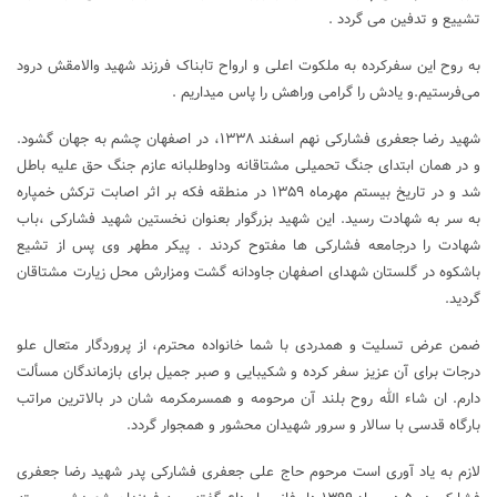
تشییع و تدفین می گردد .
به روح این سفرکرده به ملکوت اعلی و ارواح تابناک فرزند شهید والامقش درود
می‌فرستیم.و یادش را گرامی وراهش را پاس میداریم .
شهید رضا جعفری فشارکی نهم اسفند ۱۳۳۸، در اصفهان چشم به جهان گشود.
و در همان ابتدای جنگ تحمیلی مشتاقانه وداوطلبانه عازم جنگ حق علیه باطل
شد و در تاریخ بیستم مهرماه ۱۳۵۹ در منطقه فکه بر اثر اصابت ترکش خمپاره
به سر به شهادت رسید. این شهید بزرگوار بعنوان نخستین شهید فشارکی ،باب
شهادت را درجامعه فشارکی ها مفتوح کردند . پیکر مطهر وی پس از تشیع
باشکوه در گلستان شهدای اصفهان جاودانه گشت ومزارش محل زیارت مشتاقان
گردید.
ضمن عرض تسلیت و همدردی با شما خانواده محترم، از پروردگار متعال علو
درجات برای آن عزیز سفر کرده و شکیبایی و صبر جمیل برای بازماندگان مسألت
دارم. ان شاء الله روح بلند آن مرحومه و همسرمکرمه شان در بالاترین مراتب
بارگاه قدسی با سالار و سرور شهیدان محشور و همجوار گردد.
لازم به یاد آوری است مرحوم حاج علی جعفری فشارکی پدر شهید رضا جعفری