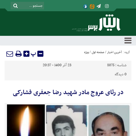
پ
گروه :
آخرین اخبار
/
صفحه اول
/
ویژه
شناسه :
8075
23 آذر 1400 - 20:37
0
دیدگاه
در رثای عروج مادر شهید رضا جعفری فشارکی