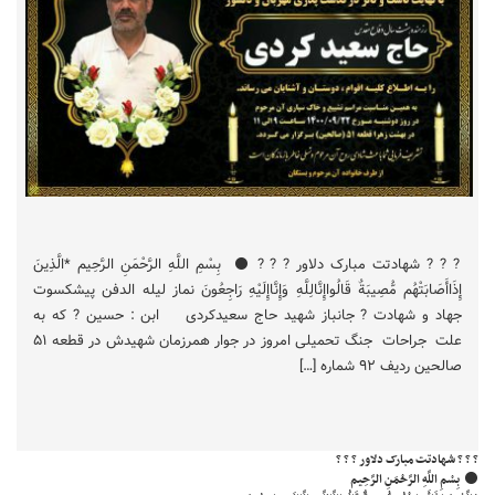
? ? ? شهادتت مبارک دلاور ? ? ? ⚫️ بِسْمِ اللَّهِ الرَّحْمَنِ الرَّحِيم *الَّذِينَ
إِذَاأَصَابَتْهُم مُّصِيبَةٌ قَالُواإِنَّالِلَّهِ وَإِنَّاإِلَيْهِ رَاجِعُونَ نماز لیله الدفن پیشکسوت
جهاد و شهادت ? جانباز شهید حاج سعیدکردی ابن : حسین ? که به
علت جراحات جنگ تحمیلی امروز در جوار همرزمان شهیدش در قطعه ۵۱
صالحین ردیف ۹۲ شماره […]
? ? ? شهادتت مبارک دلاور ? ? ?
⚫️ بِسْمِ اللَّهِ الرَّحْمَنِ الرَّحِيم