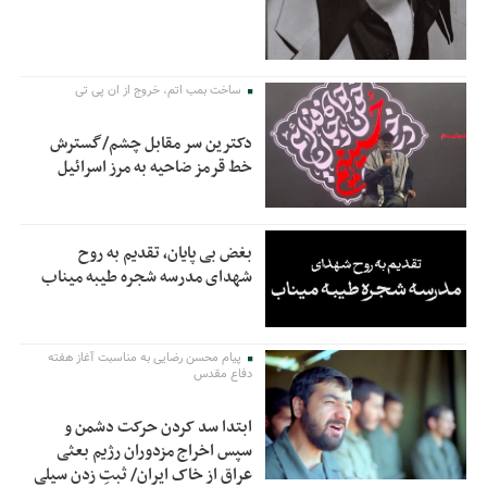
ساخت بمب اتم، خروج از ان پی تی
دکترین سر مقابل چشم/گسترش
خط قرمز ضاحیه به مرز اسرائیل
بغض بی پایان، تقدیم به روح
شهدای مدرسه شجره طیبه میناب
پیام محسن رضایی به مناسبت آغاز هفته
دفاع مقدس
ابتدا سد کردن حرکت دشمن و
سپس اخراج مزدوران رژیم بعثی
عراق از خاک ایران/ ثبتِ زدن سیلی