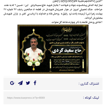
*الَّذِينَ إِذَاأَصَابَتْهُم مُّصِيبَةٌ قَالُواإِنَّالِلَّهِ وَإِنَّاإِلَيْهِ رَاجِعُونَ
نماز لیله الدفن پیشکسوت جهاد و شهادت ? جانباز شهید حاج سعیدکردی ابن : حسین ? که به علت
جراحات جنگ تحمیلی امروز در جوار همرزمان شهیدش در قطعه ۵۱ صالحین ردیف ۹۲ شماره ۲۷
بهشت زهرا (س) آرمید” یادت نره رفیق ” روحش شاد و خداوند با ارباب بی کفن و یاران شهیدش
محشورش گرداند.
? شادی روحش فاتحه با ذکر چهارده شاخه گل صلوات
اشتراک گذاری :
لینک کوتاه :
https://www.isarpress.ir/?p=8069