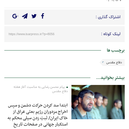
اشتراک گذاری :
لینک کوتاه :
https://www.isarpress.ir/?p=8056
برچسب ها
دفاع مقدس
بیشتر بخوانید...
پیام محسن رضایی به مناسبت آغاز هفته
دفاع مقدس
ابتدا سد کردن حرکت دشمن و سپس
اخراج مزدوران رژیم بعثی عراق از
خاک ایران/ ثبتِ زدن سیلی محکم به
استکبار جهانی در صفحات تاریخ