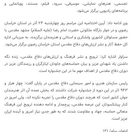
تجسمی، هنر‌های نمایشی، موسیقی، سرود، فیلم، مستند، پویانمایی و
برنامه‌های رادیویی برگزار می‌شود.
وی ادامه داد: آیین اختتامیه این مراسم روز چهارشنبه ۲۴ آذر در استان خراسان
رضوی و در جوار بارگاه ملکوتی حضرت امام رضا (علیه السلام) مشهد مقدس با
حضور مسئولان کشوری ولشکری و استانی و هنرمندان برگزیده، به میزبانی اداره
کل حفظ آثار و نشر ارزش‌های دفاع مقدس استان خراسان رضوی برگزار می‌شود.
سزاوار اشاره کرد: ترویج و نشر فرهنگ و ارزش‌های دفاع مقدس، زنده نگه
داشتن یاد شهدای عزیز و بیان حماسه‌های جاودان ایثارگران و رزمندگان عزیز در
دوران دفاع مقدس از اهداف مهم ما در این جشنواره است.
رئیس سازمان هنری و امور سینمایی دفاع مقدس در پایان گفت: چهار هزار و
۹۴۳ اثر در این دوره از جشنواره شرکت داشتند که بخش عمده آن اثر هنرمندان
جوان کشور است که هرچند دوران دفاع مقدس را تجربه نکرده اند، ولی امروز در
کنار پیشکسوتان این عرصه مقدس، پرچمدار و ادامه دهنده ترویج این فرهنگ
متعالی حماسه، جهاد و مقاومت شدند که به طور جدی نیاز امروز و آینده ایران
عزیز است.
انتهای پیام/ ۱۲۱