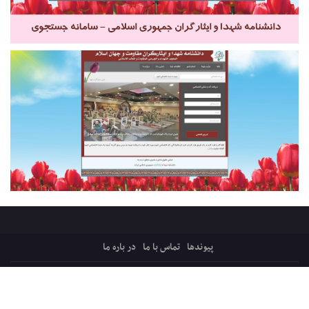
پیوندها
تماس با ما
در باره ما
کلیه حقوق ایثارپرس متعلق است به:
قرارگاه میثاق، ترویج فرهنگ ایثار و شهادت
پایگاه فرهنگی اجتماعی شفیق فکه ، شبکه ایثار
سازماندهی و پشتیبانی: