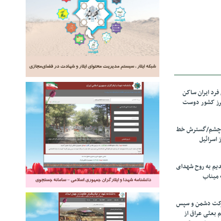
رد ایران ساکن
برز کشور دوست
ل چشم/گسترش خط
 اسرائیل
دیم به روح شهدای
 میناب
رکت دشمن و سپس
م بعثی عراق از