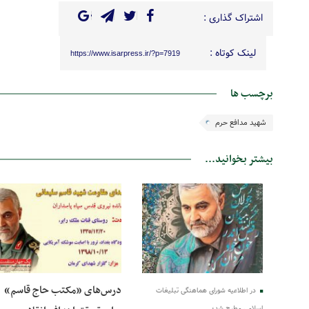
اشتراک گذاری :
لینک کوتاه :
https://www.isarpress.ir/?p=7919
برچسب ها
شهید مدافع حرم
بیشتر بخوانید...
13 دی 1400
13 دی 1400
درس‌های «مکتب حاج قاسم»
در اطلاعیه شورای هماهنگی تبلیغات
اسلامی مطرح شد؛