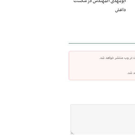
ابومهدی المهندس در شکست
داعش
ت در وب منتشر خواهد شد.
د شد.