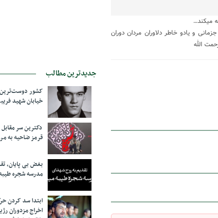
زمانی و یادو خاطر دلاوران مردان دوران
حمت الله
جدیدترین مطالب
کشور دوست‌ترین ف
خیابان شهید فری
دکترین سر مقاب
قرمز ضاحیه به مرز
بغض بی پایان، تق
مدرسه شجره طیبه
ابتدا سد کردن ح
اخراج مزدوران رژی