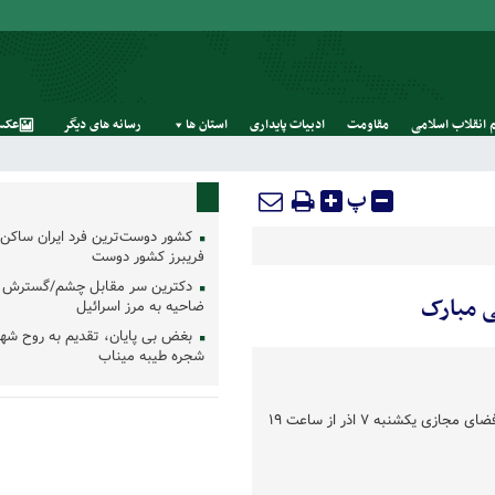
 انقلاب اسلامی
مقاومت
ادبیات پایداری
استان‌ ها
رسانه‌ های‌ دیگر
عکس
پ
کشور دوست‌ترین فرد ایران ساکن 
فریبرز کشور دوست
دکترین سر مقابل چشم/گسترش 
ی مبارک
ضاحیه به مرز اسرائیل
بغض بی پایان، تقدیم به روح شه
شجره طیبه میناب
هیئت شهدای گردان مقداد در فضای مجازی یکشنبه ۷ اذر از ساعت ۱۹