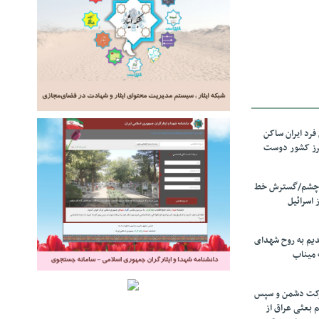
رد ایران ساکن
برز کشور دوست
ل چشم/گسترش خط
 اسرائیل
دیم به روح شهدای
 میناب
رکت دشمن و سپس
م بعثی عراق از