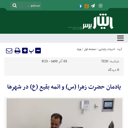
پ
گروه :
ادبیات پایداری
/
صفحه اول
/
ویژه
شناسه :
7829
05 آذر 1400 - 9:23
0
دیدگاه
یادمان حضرت زهرا (س) و ائمه بقیع (ع) در شهرها