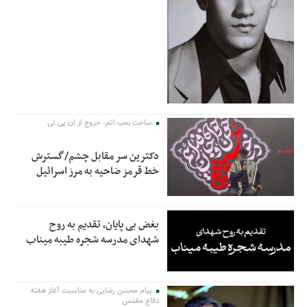
ساخت بمب اتم، خروج از ان پی تی
دکترین سر مقابل چشم/گسترش
خط قرمز ضاحیه به مرز اسرائیل
بغض بی پایان، تقدیم به روح
شهدای مدرسه شجره طیبه میناب
پیام محسن رضایی به مناسبت آغاز هفته
دفاع مقدس