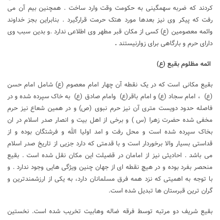
کردند که ضربه سهمگینی به حکومت وقت وارد ساخت . همچنین بیم آن می
رفت که پیکر وی نیز بعدها مورد هتک حرمت قرارگیرد . بنابراین بجز خداوند
وائمه معصومین (ع) کسی از مکان قبر مطهر وی اطلاعی ندارد .و بدین سبب وی
دارای حرم و بارگاهی برای زوارنیستند
.
ائمه مظلوم بقیع (ع)
بقیع مکانی است که در یک نقطه آن چهار امام معصوم (ع) شامل امام حسن
(ع) ، امام سجاد (ع) و امام باقر(ع) وامام صادق (ع) به خاک سپرده شده و در
فاصله حدود دویست متری آن نیز حرم نبوی (ص) و در همین شعاع نیز حرم
مخفی شده حضرت زهرا (س ) و برخی از اهل بیت و انصار صدر اسلام در ان
بخاک سپرده شده است و محل رفت و امد اولیا الله و فرشتگان بوده و از
قداستی بسیار والا برخوردار است و با قدمتی که دارد جزیی از تاریخ صدر اسلام
می باشد . احادیثی نیز از امامان در قضیلت این مکان نقل شده است . بقیع
منحصر بفرد بوده و در هیچ نقطه ای از جهان چنین ویژگی هایی وجود ندارد . و
با توجه به اهمیتی که نزد همه فرق مسلمانان دارد، به یکی از ارزشمندترین و
گران ترین قبرستان ها تبدیل شده است.
بقیع شریف دو مرتبه توسط فرقه ضاله وهابیت تخریب شده است. نخستین