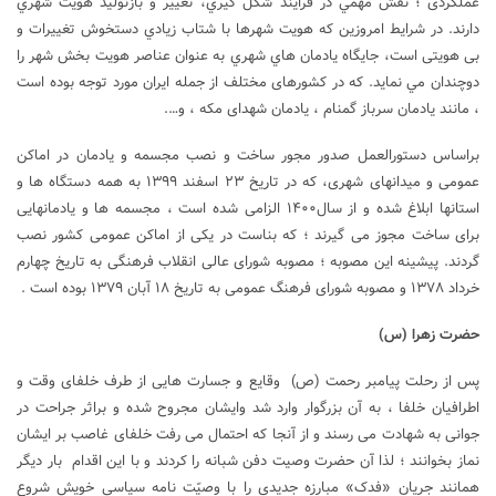
عملکردی ؛ نقش مهمي در فرايند شکل گيري، تغيير و بازتوليد هويت شهري
دارند. در شرايط امروزين که هويت شهرها با شتاب زيادي دستخوش تغييرات و
بی هویتی است، جايگاه یادمان هاي شهري به عنوان عناصر هويت بخش شهر را
دوچندان مي نمايد. که در کشورهای مختلف از جمله ایران مورد توجه بوده است
، مانند یادمان سرباز گمنام ، یادمان شهدای مکه ، و….
براساس دستورالعمل صدور مجور ساخت و نصب مجسمه و یادمان در اماکن
عمومی و میدانهای شهری، که در تاریخ ۲۳ اسفند ۱۳۹۹ به همه دستگاه ها و
استانها ابلاغ شده و از سال۱۴۰۰ الزامی شده است ، مجسمه ها و یادمانهایی
برای ساخت مجوز می گیرند ؛ که بناست در یکی از اماکن عمومی کشور نصب
گردند. پیشینه این مصوبه ؛ مصوبه شورای عالی انقلاب فرهنگی به تاریخ چهارم
خرداد ۱۳۷۸ و مصوبه شورای فرهنگ عمومی به تاریخ ۱۸ آبان ۱۳۷۹ بوده است .
حضرت زهرا (س)
پس از رحلت پیامبر رحمت (ص) وقایع و جسارت هایی از طرف خلفای وقت و
اطرافیان خلفا ، به آن بزرگوار وارد شد وایشان مجروح شده و براثر جراحت در
جوانی به شهادت می رسند و از آنجا که احتمال می رفت خلفای غاصب بر ایشان
نماز بخوانند ؛ لذا آن حضرت وصیت دفن شبانه را کردند و با این اقدام بار دیگر
همانند جریان «فدک» مبارزه جدیدی را با وصیّت نامه سیاسی خویش شروع