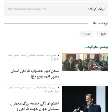
لینک کوتاه :
https://www.isarpress.ir/?p=7829
برچسب ها
بقیع
حرم ؛
بیشتر بخوانید...
سخن دبیر جشنواره طراحی آستان مطهر ائمه
بقیع (ع)
سخن دبیر جشنواره طراحی آستان
مطهر ائمه بقیع (ع)
دبیر جشنواره طراحی آستان مطهر ائمه بقیع
(ع) مطرح کرد :
اعلام آمادگی جامعه بزرگ معماران
مسلمان جهان جهت طراحی و