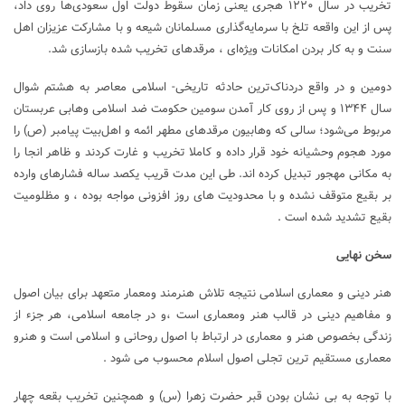
تخریب در سال ۱۲۲۰ هجری یعنی زمان سقوط دولت اول سعودی‌‌ها روی‌ داد،
پس از این واقعه‌ تلخ با سرمایه‌گذاری مسلمانان شیعه و با مشارکت عزیزان اهل
سنت و به‌ کار بردن امکانات ویژه‌ای ، مرقدهای تخریب‌ شده بازسازی‌ شد.
دومین و در واقع دردناک‌ترین حادثه تاریخی- اسلامی معاصر به هشتم شوال
سال ۱۳۴۴ و پس از روی‌ کار آمدن سومین حکومت ضد اسلامی وهابی عربستان
مربوط ‌می‌شود؛ سالی که وهابیون مرقدهای مطهر ائمه و اهل‌بیت ‌پیامبر (ص) را
مورد هجوم وحشیانه‌ خود قرار داده و کاملا تخریب و غارت کردند و ظاهر انجا را
به مکانی مهجور تبدیل‌ کرده اند. طی این مدت قریب یکصد ساله فشارهای وارده
بر بقیع متوقف نشده و با محدودیت های روز افزونی مواجه بوده ، و مظلومیت
بقیع تشدید شده است .
سخن نهایی
هنر دینی و معماری اسلامی نتیجه تلاش هنرمند ومعمار متعهد برای بیان اصول
و مفاهیم دینی در قالب هنر ومعماری است ،و در جامعه اسلامی، هر جزء از
زندگی بخصوص هنر و معماری در ارتباط با اصول روحانی و اسلامی است و هنرو
معماری مستقیم ترین تجلی اصول اسلام محسوب می شود .
با توجه به بی نشان بودن قبر حضرت زهرا (س) و همچنین تخریب بقعه چهار