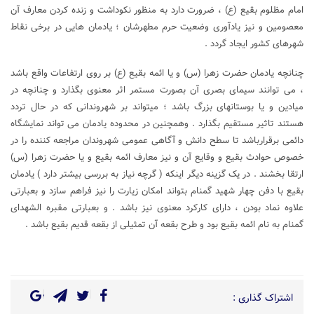
امام مظلوم بقیع (ع) ، ضرورت دارد به منظور نکوداشت و زنده کردن معارف آن
معصومین و نیز یادآوری وضعیت حرم مطهرشان ؛ یادمان هایی در برخی نقاط
شهرهای کشور ایجاد گردد .
چنانچه یادمان حضرت زهرا (س) و یا ائمه بقیع (ع) بر روی ارتفاعات واقع باشد
، می توانند سیمای بصری آن بصورت مستمر اثر معنوی بگذارد و چنانچه در
میادین و یا بوستانهای بزرگ باشد ؛ میتواند بر شهروندانی که در حال تردد
هستند تاثیر مستقیم بگذارد . وهمچنین در محدوده یادمان می تواند نمایشگاه
دائمی برقرارباشد تا سطح دانش و آگاهی عمومی شهروندان مراجعه کننده را در
خصوص حوادث بقیع و وقایع آن و نیز معارف ائمه بقیع و یا حضرت زهرا (س)
ارتقا بخشند . در یک گزینه دیگر اینکه ( گرچه نیاز به بررسی بیشتر دارد ) یادمان
بقیع با دفن چهار شهید گمنام بتواند امکان زیارت را نیز فراهم سازد و بعبارتی
علاوه نماد بودن ، دارای کارکرد معنوی نیز باشد . و بعبارتی مقبره الشهدای
گمنام به نام ائمه بقیع بود و طرح بقعه آن تمثیلی از بقعه قدیم بقیع باشد .
اشتراک گذاری :