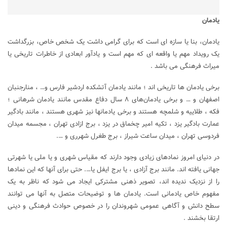
یادمان
یادمان، ‌بنا یا سازه ای است که برای گرامی داشت یک شخص خاص، ‌بزرگداشت
یک رویداد مهم یا واقعه ای که مهم است و یادآور ابعادی از خاطرات تاریخی یا
میراث فرهنگی می باشد .
برخی یادمان ها تاریخی اند ؛ مانند یادمان آتشکده اردشیر فارس و… ، منارجنبان
اصفهان و … و برخی یادمان‌های ۸ سال دفاع مقدس مانند یادمان شرهانی ؛
فکه ، طلاییه و شلمچه هستند و برخی یادمانها نیز شهری هستند ، مانند بادگیر
عمارت بادگیر یزد ، تکیه امیر چخماق در یزد ، برج ازادی تهران ، مجسمه میدان
فردوسی تهران ، میدان ساعت شیراز ، برج طغرل شهرری و ….
در دنیای امروز نمادهای زیادی وجود دارند که مقیاس شهری و یا ملی یا شهرتی
جهانی یافته اند. مانند برج آزادی ، یا برج ایفل یا…. حتی برای آنها که این نمادها
را از نزدیک ندیده اند، تصویر ذهنی مشترکی ایجاد می شود که ناظر به یک
مفهوم خاص یادمانی است. یادمان ها و توضیحات متصل به آنها می توانند
سطح دانش و آگاهی عمومی شهروندان را در خصوص حوادث فرهنگی و دینی
ارتقا بخشند .