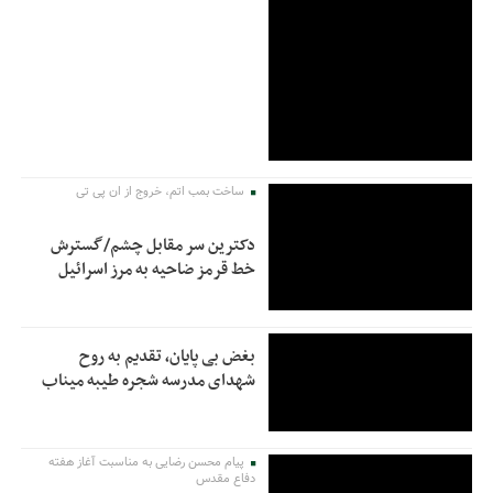
ساخت بمب اتم، خروج از ان پی تی
دکترین سر مقابل چشم/گسترش
خط قرمز ضاحیه به مرز اسرائیل
بغض بی پایان، تقدیم به روح
شهدای مدرسه شجره طیبه میناب
پیام محسن رضایی به مناسبت آغاز هفته
دفاع مقدس