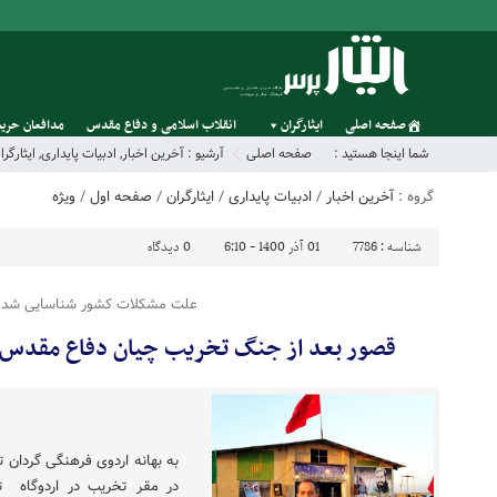
صفحه اصلی
ایثارگران
انقلاب اسلامی و دفاع مقدس
مدافعان حریم
شما اینجا هستید :
صفحه اصلی
آرشیو :
آخرین اخبار
,
ادبیات پایداری
,
ایثارگرا
گروه :
آخرین اخبار
/
ادبیات پایداری
/
ایثارگران
/
صفحه اول
/
ویژه
شناسه :
7786
01 آذر 1400 - 6:10
0
دیدگاه
علت مشکلات کشور شناسایی شد:
قصور بعد از جنگ تخریب چیان دفاع مقدس
در مقر تخریب در اردوگاه ت