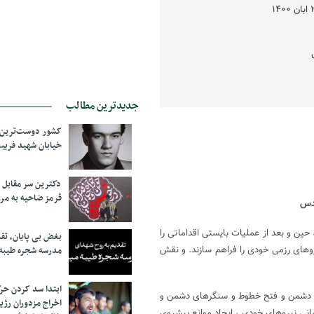
جدیدترین مطالب
کشور دوست‌ترین ف
خیابان شهید فری
دکترین سر مقاب
قرمز ضاحیه به مرز
قدس
ن و بعد از عملیات بایستی اقداماتی را
بغض بی پایان، تق
یروهای رزمی خودی را فراهم سازند. و نقش
مدرسه شجره طیبه
ابتدا سد کردن ح
طوط دشمن و فتح خطوط و سنگرهای دشمن و
اخراج مزدوران رژی
انی نیروهای خودی ، ایجاد موانع پیشروی