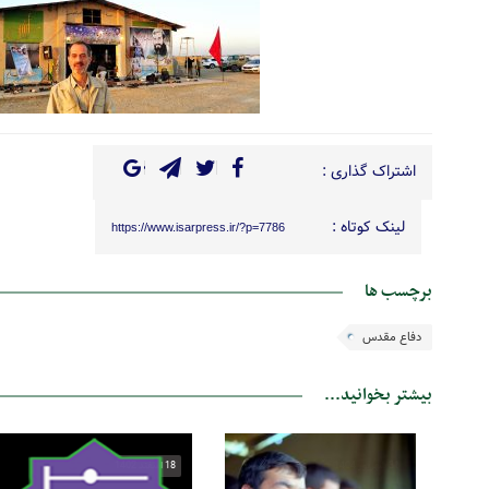
اشتراک گذاری :
لینک کوتاه :
https://www.isarpress.ir/?p=7786
برچسب ها
دفاع مقدس
بیشتر بخوانید...
31 شهریور 1404
18 اسفند 1402