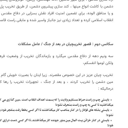
دشمن با کاشت انواع مینها ، کند سازی پیشروی دشمن، از طریق تخریب پل
و یا مناطق الوده، برای تضمین امنیت افراد نقش بسزایی در دفاع مقدس د
انقلاب اسلامی کرده و تعداد زیادی نیز جانباز واسیر شده و مابقی راست قامت د
سکانس دوم : قصور تخریبچیان در بعد از جنگ / عامل مشکلات
سه ونیم دهه از دفاع مقدس میگذرد و بازماندگان تخریب از وضعیت فرهنگ
ولکن لوموا انفسکم،
تخریب چیان عزیز در این خصوص مقصرند. زیرا اینان با بصیرت خویش گام به
مین دشمن را تخریب کردند ، و بعد از جنگ ، تجهیزات تخریب را رها ک
درحالیکه :
بایستی چپ و راست صراط مستقیم ولایت را که بسمت اهداف انقلاب است ، مین گذاری می کرد
میگذاشتید تا کسی به چپ و راست منحرف نشود!
بایستی بشکه های فوکاز را در کنار مناصب کار میگذاشتند تا اگر کسی بخطا رفت منفجر شود 
نشود!
بایستی در کنار خزائن بیت المال مین منور جهنده کار میگذاشتند، تا اگر کسی دست درازی کر
شود!