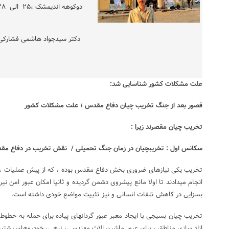
دوکوهه اندیمشک ،۲۵ الی ۲۸ ابان ۱۴۰۰
دکتر سیدجواد هاشمی فشارکی
علت مشکلات کشور شناسایی شد:
قصور بعد از جنگ تخریب چیان دفاع مقدس ؛
علت مشکلات کشور
تخریب چیان مقصرند زیرا :
سکانس اول : تخریبچیان در زمان جنگ تحمیلی / نقش تخریب در دفاع م
تخریب یکی نیازهای ضروری بخش دفاع مقدس بوده ، که از پیش عملیات ، حی
انجام میدادند تا اولا مانع پیشروی دشمن گردیده و ثانیا امکان عبور امن ن
بسزایی در کاهش تلفات انسانی و نیز تثبیت مواضع خودی داشته است.
تخریب چیان بسیجی با ایجاد معبر عبور گردانهای پیاده برای حمله به خ
ازاد سازی مناطق ، برای عبور ماشین الات مهندسی، زرهی، خودروهای پشتیب