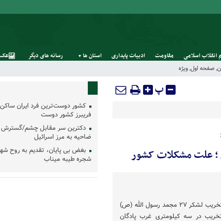
 انقلاب اسلامی
مقاومت
ادبیات پایداری
استان‌ ها
رسانه‌ های‌ دیگر
عکس
ن
,
صفحه اول
,
ویژه
پ
کشور دوست‌ترین فرد ایران ساکن 
فریبرز کشور دوست
دکترین سر مقابل چشم/گسترش 
ضاحیه به مرز اسرائیل
بغض بی پایان، تقدیم به روح شه
 ؛ علت مشکلات کشور
شجره طیبه میناب
به بهانه اردوی فرهنگی گردان تخریب لشکر ۲۷ مجمد رسول الله (ص)
خریب در سه کیلومتری غرب پادگان