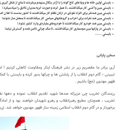
بایستی اولین خانه ها و ویلاهای کاخ گونه را با اژدر بنگال منهدم میکردند تا مانع از شکل گیری
بایستی مین واکسی کار میگذاشتند ، تا عمل کرده و صورت کریه مدیران نالایق را سیاه میکرد !
بایستی مین ضدنفر برای افراد نفوذی در ارکان نظام کار میگذاشتند تا کشور بدست نا اهلان اصل
بایستی مین ضد نفرات برای احزاب و گروهکهای سیاسی کار میگذاشتند تا معضل ساز نشوند!
بایستی مین ضد خودرو کار میگذاشتند تا خودروهای ملیاردی وارد کشور نشود !
بایستی در پارکها مین سوسماری کار میگذاشتند , تا سگ چرانی ناامن شده و گسترش نیابد!
بایستی ……
سخن پایانی
آری برادر ما مقصریم زیر در نشر فرهنگ ایثار ومقاومت کاهلی کردیم ! لذا
تبیینی ؛ گام دوم انقلاب را از پلشتی ها و چرکها بدور کرده و بایستی با کم
ظهور مهدوی (عج) باشیم .
رزمندگان تخریب چی عزیزکه صدها شهید تقدیم انقلاب نموده و دهها نفر 
تخریب ، همچنان مطیع رهبرانقلاب و رهرو شهیدان خواهند بود و از امادگ
برخوردار و در گام دوم انقلاب اسلامی زمینه ساز ظهور مهدوی خواهد شد.
ان ش