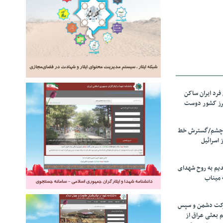
رد ایران ساکن
برز کشور دوست
ل چشم/گسترش خط
 اسرائیل
دیم به روح شهدای
 میناب
رکت دشمن و سپس
م بعثی عراق از