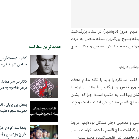
صبح امروز (دوشنبه) در ستاد بزرگداشت
 اینکه بسیج بزرگترین شبکه متصل به مردم
جدیدترین مطالب
ردمی بوده و تفکر بسیجی و مکتب حاج
کشور دوست‌ترین ف
خیابان شهید فری
مانی داریم.
ت: سالگرد را باید با نگاه مقام معظم
دکترین سر مقاب
روی قدس و بزرگترین فرمانده مبارزه با
قرمز ضاحیه به مرز
ان پرداخت به مکتب است؛ چرا که ایشان
تب حاج قاسم معادل کل انقلاب است و چند
بغض بی پایان، تق
مدرسه شجره طیبه
راسم‌های ملی و مذهبی دچار مشکل بوده‌ایم، افزود:
ابتدا سد کردن ح
م بزرگداشت حاج قاسم با دهه کرامت بسیار
اخراج مزدوران رژی
ام فاطمیه نیز تقویت‌کننده محتواست.