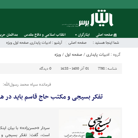
صفحه اصلی
ایثارگران
انقلاب اسلامی و دفاع مقدس
مدافعان حریم
شما اینجا هستید :
صفحه اصلی
آرشیو :
ادبیات پایداری
,
صفحه اول
,
ویژه
گروه :
ادبیات پایداری
/
صفحه اول
/
ویژه
شناسه :
7798
01 آذر 1400 - 14:33
0
دیدگاه
فرمانده سپاه محمد رسول‌الله:
تفکر بسیجی و مکتب حاج قاسم باید در همه
سردار «حسن‌زاده» با بیان این
است، گفت: تفکر بسیجی و م