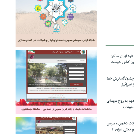
رد ایران ساکن
برز کشور دوست
ل چشم/گسترش خط
 اسرائیل
دیم به روح شهدای
 میناب
رکت دشمن و سپس
م بعثی عراق از