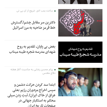
ساخت بمب اتم، خروج از ان پی تی
دکترین سر مقابل چشم/گسترش
خط قرمز ضاحیه به مرز اسرائیل
بغض بی پایان، تقدیم به روح
شهدای مدرسه شجره طیبه میناب
پیام محسن رضایی به مناسبت آغاز هفته
دفاع مقدس
ابتدا سد کردن حرکت دشمن و
سپس اخراج مزدوران رژیم بعثی
عراق از خاک ایران/ ثبتِ زدن سیلی
محکم به استکبار جهانی در
صفحات تاریخ ایران