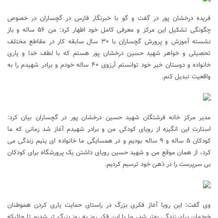
فریده درخشان پور در گفت و گو با خبرنگار فارس در گچساران در خصوص
چگونگی تشکیل این مرکز و معرفی کامل خود اظهار کرد: من ۵۶ ساله و باز
نشسته آموزش و پرورش گچساران با ۳۰ سال سابقه کار در مقاطع مختلف
تحصیلی و خواهر شهید حسین درخشان پور هستم که با لطف خدا و یاری
خانواده و دوستان خیر خود توانستم آرزوی ۴۰ ساله خودم و برادر شهیدم را به
واقعیت تبدیل کنم.
مدیر مرکز خانه فرشتگان شهید حسین درخشان پور در گچساران بیان کرد:
استارت این انگیزه از رویای کودکی من و برادر شهیدم آغاز شد زمانی که ما
کودکان ۵ ساله و ۹ ساله بودیم و در همسایگی ما خانواده ای یتیم زندگی می
کرد، از همان موقع من و شهید حسین رویای داشتن یک پرورشگاه برای کودکان
بی سرپرست را در ذهن خود ترسیم کردیم.
وی گفت: این رویا آغاز فکری بزرگ در راستای حمایت یاری کردن هموطنان
خودمان برای زندگی بهتر شد، ما با این فکر روز به روز بزرگ تر شدیم تا جائیکه