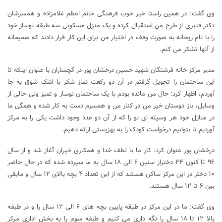
وی گفت: در همین راستا خیر خوب فرهنگی خانم اعظم غلامزاده و همسرشان
دکتر قنبری از طرح من استقبال کرده و یک منزل مسکونی سه طبقه نوساز خود
را با نام ریحانه به صورت وقف در اختیار من برای این کار قرار دادند که صمیمانه
از آنها تشکر می کنم.
مدیر مرکز خانه فرشتگان شهید حسین درخشان پور در گچساران با عنوان اینکه تا
این ساختمان را تحویل گرفتم در آن دو رکعت نماز شکر با اشک شوق به جا
آوردم، اظهار کرد: حال من مانده بودم با یک ساختمان نوساز و تمیز ولی خالی از
وسایل، باز دوستان خیر من در کنار من و همسرم دست به کار شده و همگی ما
در منازل خود هر وسیله ای نو را که از آن دو عدد وجود داشت یکی را به مرکز
آوردیم تا بتوانیم درخواست کودک را به بهزیستی ارائه دهیم.
درخشان پور عنوان کرد: کار ما با لطف خدا و همکاری خیران آغاز شد و از سال
۹۶ تا کنون ۲۴ دختراز سنین ۶ الی ۱۸ سال به ما سپرده شده که در حال حاضر
۱۰ دختر در این مرکز ساکن هستند که از این تعداد ۴ بچه بالای ۱۲ سال و مابقی
بین ۶ تا ۱۲ سال هستند.
وی گفت: ما در این مرکز در طبقه پایین بچه های ۶ الی ۱۲ سال را و در طبقه
بالا ۱۲ تا ۱۸ سال را نگه داری می کنیم و طبقه سوم را به بخش اداری مرکز