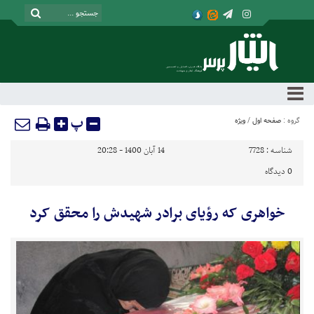
پ
گروه :
صفحه اول
/
ویژه
شناسه :
7728
14 آبان 1400 - 20:28
0
دیدگاه
خواهری که رؤیای برادر شهیدش را محقق کرد