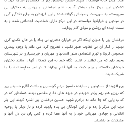
مدیر مرکز خانه فرشتگان شهید حسین درخشان پور در گچساران اضافه کرد: با
تشکیل این مرکز جلو بیشتر آسیب های اجتماعی و روانی به دختران بی
سرپرست، بد سرپرست و خیابانی گرفته شده و این فرزندان به جای تکدگی گری
در میادین و خیابانها توانستند در این مرکز دارای شخصیت اجتماعی شده و به
سمت آینده ای روشن و موفق گام بردارند.
درخشان پور با عنوان اینکه اگر در خیابان دختری بی پناه را در حال تکدی گری
دیدید از کنار آن بی تفاوت عبور نکنید ، تصریح کرد: می دانم با وجود بیماری
منحوس کرونا و تورم اقتصادی هنوز انسانهای مهربان و خیربسیاری در شهرستان
وجود دارد که می توانند با تغییر نگاه خود به این کودکان آنها را مانند دختران
خودشان دانسته و برای کمک به آنها قدم بردارند تا در امر خداپسندانه با ما
شریک شوند.
وی افزود: از مسئولین و نماینده دلسوز مردم گچساران و باشت آقای حسینی پور
که روزی هم رزم برادر شهیدم در جبهه های دفاع مقدس بودند همانطور که در
کتاب پایی که جا ماند به برادرم شهید حسین درخشان پور اشاره کردند این بار
درب این مرکز را زده و از این کودکان بی پناه بازدید کرده و بار دیگر با روحیه
انقلابی و جهادی مهربانی خود را به آنها عطا کرده و کمی پای درد دل آنها و
مشکلات ما بنشیند.