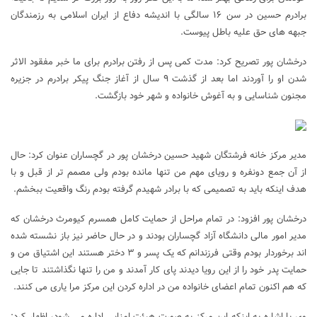
برادرم حسین در سن ۱۶ سالگی با اندیشه دفاع از ایران اسلامی به رزمندگان
جبهه های حق علیه باطل پیوست.
درخشان پور تصریح کرد: مدت کمی پس از رفتن برادرم برای ما خبر مفقود الاثر
شدن او را آوردند اما بعد از گذشت ۹ سال از آغاز جنگ پیکر برادرم در جزیره
مجنون شناسایی و به آغوش خانواده و شهر خود بازگشت.
مدیر مرکز خانه فرشتگان شهید حسین درخشان پور در گچساران عنوان کرد: حال
از آن جمع دونفره و رویای مهم من تنها مانده بودم ولی مصمم تر از قبل و با
هدف اینکه باید به تصمیمی که با برادر شهیدم گرفته بودم رنگ واقعیت ببخشم.
درخشان پور افزود: در تمام مراحل از حمایت کامل همسرم کیومرث درخشان که
مدیر امور مالی دانشگاه آزاد گچساران بودند و در حال حاضر نیز باز نشسته شده
اند برخوردار بودم وقتی فرزندانم که یک پسر و ۳ دختر هستند این اشتیاق من و
حمایت پدر خود را از این رویا دیدند پای کار آمدند و من را تنها نگذاشتند تا جایی
که هم اکنون تمام اعضای خانواده من در اداره کردن این مرکز مرا یاری می کنند.
وی با اشاره به اینکه این مرکز به صورت هیئت امنایی اداره می شود، اظهار کرد: