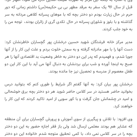
قبل از سال ۹۶ یک سفر به مرقد مطهر بی بی حکیمه(س) داشتم زمانی که دور
حرم در حال زیارت بودم دو دختر بچه که با موهای پسرانه کلاهی مردانه به سر
گذاشته و با بلوز و شلورای پسرانه در حال تکدی گری از زائران بودند، توجه من را
به خود جلب کردند.
مدیر مرکز خانه فرشتگان شهید حسین درخشان پور گچساران خاطرنشان کرد:
دست آنها را با مهر مادرانه گرفته و به سمتی خلوت بردم و علت این کار را از آنها
جویا شدم، و فهمیدم که پدر این دو دختر به خاطر وضعیت بد اقتصادی آنها را هر
صبح به اینجا آورده و شب برای بردنشان به دنبال آنها می آید با این کار این دو
طفل معصوم از مدرسه و تحصیل نیز جا مانده بودند.
درخشان پور بیان کرد: به آنها گفتم اگر شرایط را طوری کنم که بتوانید درس
بخوانید حاضر هستید در سر کلاس حاضر شوید هر دو دختر بچه برق خوشحالی
و امید در چشمانش جان گرفت و با کور سویی از امید تاکید کردند که این کار را
خواهند کرد.
وی افزود: با تلاش و پیگیری از سوی آموزش و پرورش گچساران برای آن منطقه
که عشایر هم بودند معلمی ارسال شد ولی باز فقر اجازه حضور به این دو دختر
بچه را در سر کلاس نمی داد، با کمی تحقیق متوجه شدم خانواده این دو دختر