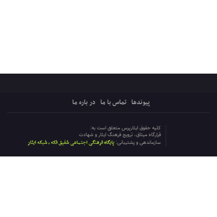
پیوندها
تماس با ما
در باره ما
کلیه حقوق ایثارپرس متعلق است به:
قرارگاه میثاق، ترویج فرهنگ ایثار و شهادت
پایگاه فرهنگی اجتماعی شفیق فکه ، شبکه ایثار
سازماندهی و پشتیبانی: