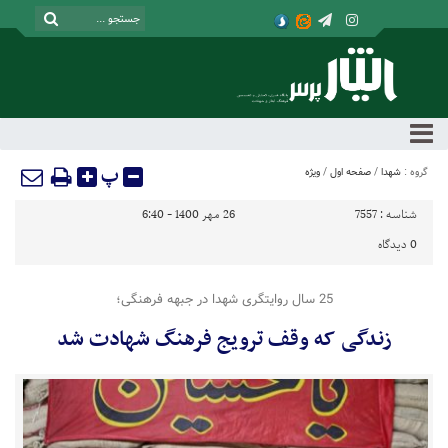
پ
گروه :
شهدا
/
صفحه اول
/
ویژه
شناسه :
7557
26 مهر 1400 - 6:40
0
دیدگاه
25 سال روایتگری شهدا در جبهه فرهنگی؛
زندگی که وقف ترویج فرهنگ شهادت شد