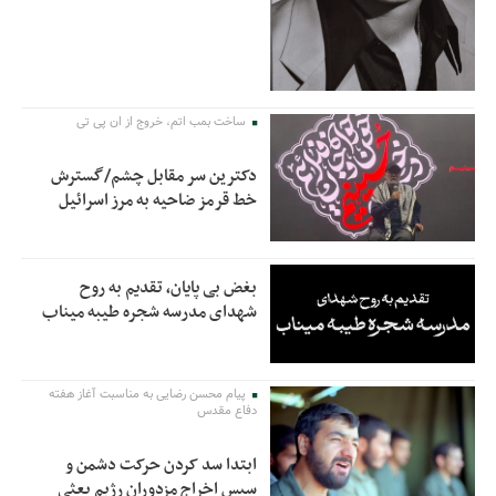
ساخت بمب اتم، خروج از ان پی تی
دکترین سر مقابل چشم/گسترش
خط قرمز ضاحیه به مرز اسرائیل
بغض بی پایان، تقدیم به روح
شهدای مدرسه شجره طیبه میناب
پیام محسن رضایی به مناسبت آغاز هفته
دفاع مقدس
ابتدا سد کردن حرکت دشمن و
سپس اخراج مزدوران رژیم بعثی