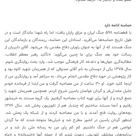
حماسه ادامه دارد
با قطعنامه ۵۹۸ جنگ ایران و عراق پایان یافت؛ اما راه شهدا ماندگار است و در
طول تاریخ حماسه‌ها می‌آفرید. استادان این حماسه، رزمندگان و بازماندگان این
جنگ هستند که از آنها به عنوان راویان دفاع مقدس یاد می‌شود. آقای دلبریان از
رسالت خود بعد جنگ برای ما چنین می‌گوید: «تأکید رهبر معظم انقلاب،
مطالبه‌گری جوان‌ها و دغدغه کار فرهنگی موجب شد، وارد بحث روایتگری شوم.
سال ۱۳۷۵ یکی از دوستان به نام آقای صدوقی که از همرزمان شهید کاوه بود و
کار پژوهشی در حوزه دفاع مقدس انجام می‌داد، به سراغم آمد و روایتگری من از
اینجا کلید خورد. او ۳۰ ساعت از من مصاحبه گرفت و من ابتدا از فرمانده خودم
جلیل محدثی‌فر و گردان غواصان یاسین شروع کردم. همچنین همرزمان شهید را
جمع کرده و از آنها برای تهیه کتاب مصاحبه گرفتیم. یک گروه مستند به خرمشهر
رفتیم و آنجا مستند ساختیم که چندبار هم از تلویزیون پخش شد. سال ۱۳۷۶
بچه‌های روایت فتح آمدند و با من مصاحبه کردند و از شبکه یک پحش شد.
اینطور گردان یاسین در کشور مطرح شد و خیلی‌ها متوجه شدند که ما گردان
غواصی هم در جنگ داشتیم. کم کم پای من به رسانه ملی باز شد و در
برنامه‌های مختلف تلوزیونی دعوت شدم که از جمله آنها «خندوانه» و «ماه