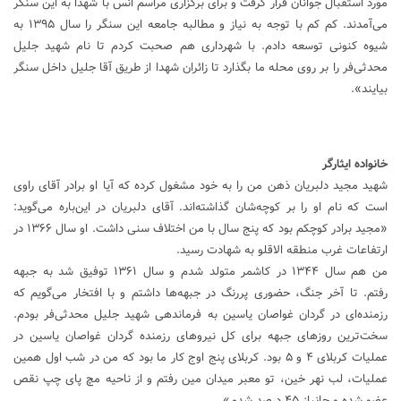
مورد استقبال جوانان قرار گرفت و برای برگزاری مراسم اُنس با شهدا به این سنگر
می‌آمدند. کم کم با توجه به نیاز و مطالبه جامعه این سنگر را سال ۱۳۹۵ به
شیوه کنونی توسعه دادم. با شهرداری هم صحبت کردم تا نام شهید جلیل
محدثی‌فر را بر روی محله ما بگذارد تا زائران شهدا از طریق آقا جلیل داخل سنگر
بیایند».
خانواده ایثارگر
شهید مجید دلبریان ذهن من را به خود مشغول کرده که آیا او برادر آقای راوی
است که نام او را بر کوچه‌شان گذاشته‌اند. آقای دلبریان در این‌باره می‌گوید:
«مجید برادر کوچکم بود که پنج سال با من اختلاف سنی داشت. او سال ۱۳۶۶ در
ارتفاعات غرب منطقه الاقلو به شهادت رسید.
من هم سال ۱۳۴۴ در کاشمر متولد شدم و سال ۱۳۶۱ توفیق شد به جبهه
رفتم. تا آخر جنگ، حضوری پررنگ در جبهه‌ها داشتم و با افتخار می‌گویم که
رزمنده‌ای در گردان غواصان یاسین به فرماندهی شهید جلیل محدثی‌فر بودم.
سخت‌ترین روزهای جبهه برای کل نیروهای رزمنده گردان غواصان یاسین در
عملیات کربلای ۴ و ۵ بود. کربلای پنج اوج کار ما بود که من در شب اول همین
عملیات، لب نهر خین، تو معبر میدان مین رفتم و از ناحیه مچ پای چپ نقص
عضو شده و جانباز ۴۵ درصد شدم».