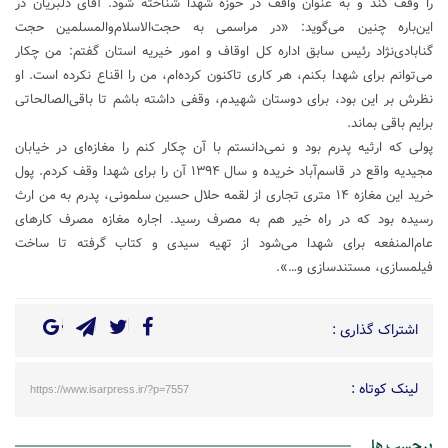
را وقف کند و به عنوان واقف در حوزه شهدا شناخته شود. آقای دلبریان در
این‌باره چنین می‌گوید: «در مراسمی به حجت‌الاسلام‌والمسلمین حجت
گنابادی‌نژاد رئیس سابق اداره کل اوقاف و امور خیریه استان گفتم: من چکار
می‌توانم برای شهدا بکنم، هر کاری تاکنون کرده‌ام، من را اقناع نکرده است. او
نظرش بر این بود، برای دوستان شهیدم، وقفی داشته باشم تا باقی‌الصالحاتی
برایم باقی بماند.
پولی که ارثیه پدرم بود و نمی‌دانستم با آن چکار کنم را مغازه‌ای در خیابان
مجیدیه واقع در قاسم‌آباد خریده و سال ۱۳۹۴ آن را برای شهدا وقف کردم. پول
خرید این مغازه ۱۴ متری تجاری از لقمه حلال حسین سلمونی، پدرم به من ارث
رسیده بود که در راه خیر هم به مصرف رسید. اجاره مغازه مصرف کارهای
عام‌المنفعه برای شهدا می‌شود از تهیه سیدی و کتاب گرفته تا ساخت
فیلمسازی، مستندسازی و…».
اشتراک گذاری :
لینک کوتاه :
https://www.isarpress.ir/?p=7557
برچسب ها