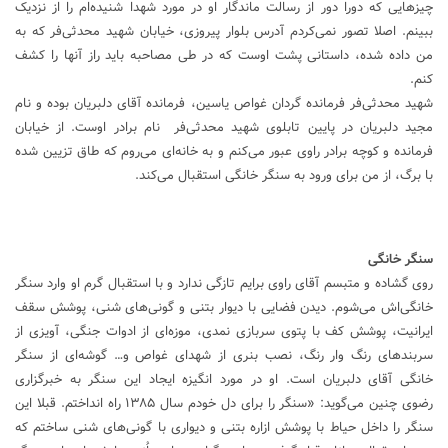
چیزهایی که دورا دور از رسالت ماندگار او در مورد شهدا شنیده‌ام را از نزدیک
ببینم. اصلا تصور نمی‌کردم آدرس بلوار پیروزی، خیابان شهید محدثی‌فر که به
من داده شده، داستانی پشت اوست که در طی مصاحبه باید راز آنها را کشف
کنم.
شهید محدثی‌فر فرمانده گردان غواص یاسین، فرمانده آقای دلبریان بوده و نام
مجید دلبریان در پایین تابلوی شهید محدثی‌فر نام برادر اوست. از خیابان
فرمانده و کوچه برادر راوی عبور می‌کنم و به خانه‌ای می‌روم که طاق تزیین شده
با برگ، از من برای ورود به سنگر خانگی استقبال ‌می‌کند.
سنگر خانگی
روی گشاده و متبسم آقای راوی برایم تازگی ندارد و با استقبال گرم او وارد سنگر
خانگی‌اش می‌شوم. دیدن فضایی با دیوار بتنی و گونی‌های شنی، پوشش سقف
ایرانیت، پوشش کف با پتوی سربازی نمدی، موزه‌ای از ادوات جنگی، آویزی از
سربندهای رنگ وار رنگ، نصب بنری از شهدای غواص و… گوشه‌ای از سنگر
خانگی آقای دلبریان است. او در مورد انگیزه ایجاد این سنگر به
خبرگزاری
رضوی
چنین می‌گوید: «سنگر را برای دل خودم سال ۱۳۸۵ راه انداختم. قبلا این
سنگر را داخل حیاط با پوشش ازاره بتنی و دیواری با گونی‌های شنی ساختم که